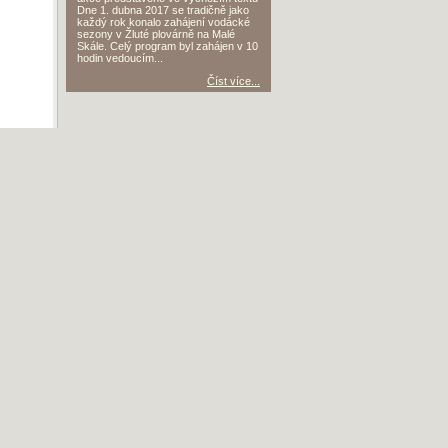
Dne 1. dubna 2017 se tradičně jako
každý rok konalo zahájení vodácké
sezony v Žluté plovárně na Malé
Skále. Celý program byl zahájen v 10
hodin vedoucím...
Číst více...
,
4 %)
(8)
 (18)
ra (6)
STATISTIKY
,
9 %)
,
Divá
Čtenářský deník
:
8054
děl
Bára
Čítanka
:
4855
textů
(21)
Životopisy
:
859
zivotopisů
,
(8 %)
Slohové práce
:
5896
prací
,
Divá
Slovníček pojmů
:
110
hesel
na
Spisovatelé
:
1851
autorů