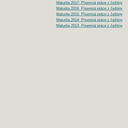
Maturita 2017: Písemná práce z češtiny
Maturita 2016: Písemná práce z češtiny
Maturita 2015: Písemná práce z češtiny
Maturita 2014: Písemná práce z češtiny
Maturita 2013: Písemná práce z češtiny
SERVER INFO
Počítadlo
:
794 571 678
Odezva
:
0.12 s
Vykonaných
SQL
dotazů:
12
Návštěvnost
:
TOPlist.cz - školství
›
Český-
jazyk.cz