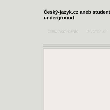
Český-jazyk.cz aneb studen
underground
ČTENÁŘSKÝ DENÍK
ŽIVOTOPISY