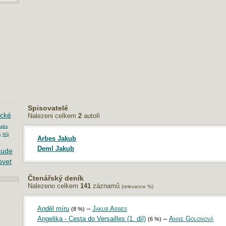
Spisovatelé
ické
Nalezeni celkem
2
autoři
upka
a
Můj
Arbes Jakub
Deml Jakub
aude
svet
Čtenářský deník
Nalezeno celkem
141
záznamů
(relevance %)
Anděl míru
–
Jakub Arbes
(8 %)
Angelika - Cesta do Versailles (1. díl)
–
Anne Golonová
(6 %)