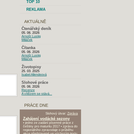
TOP 10
REKLAMA
AKTUÁLNĚ
Čtenářský deník
05. 06. 2026
Arnošt Lustig
Miláček
Čítanka
05. 06. 2026
Arnošt Lustig
Miláček
Životopisy
25. 03. 2025
Isabel Allendeová
Slohové práce
05. 06. 2026
Recenze
A vítězem se stává...
PRÁCE DNE
Slohový útvar:
Zpráva
Zahájení vodácké sezony
• jedno ze zadání písemné práce z
češtiny pro maturitu 2017 • zpráva do
regionálního zpravodaje o průběhu
akce představené ve výchozím textu