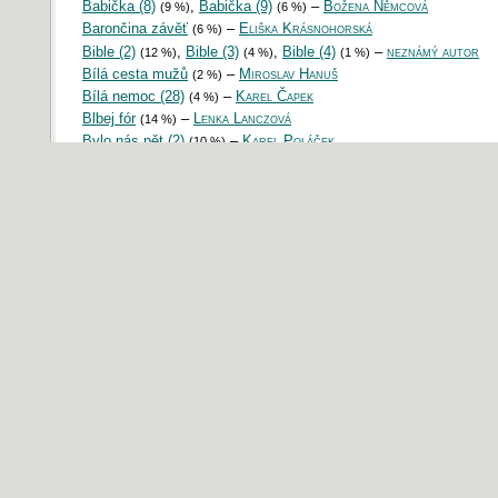
Babička (8)
,
Babička (9)
–
Božena Němcová
(9 %)
(6 %)
Barončina závěť
–
Eliška Krásnohorská
(6 %)
Bible (2)
,
Bible (3)
,
Bible (4)
–
neznámý autor
(12 %)
(4 %)
(1 %)
Bílá cesta mužů
–
Miroslav Hanuš
(2 %)
Bílá nemoc (28)
–
Karel Čapek
(4 %)
Blbej fór
–
Lenka Lanczová
(14 %)
Bylo nás pět (2)
–
Karel Poláček
(10 %)
Candide aneb Optimismus
,
Candide aneb Optimismus (3)
(9 %)
(
Candide aneb Optimismus (4)
,
Candide aneb Optimismus 
(12 %)
–
Voltaire
(4 %)
Chrám Matky Boží v Paříži (6)
,
Chrám Matky Boží v Paříži
(5 %)
–
Victor Hugo
(6 %)
Chudí lidé (2)
–
Božena Němcová
(8 %)
Člověk bestie
–
Émile Zola
(10 %)
Čtení z Biblí kralické (2)
–
Ivan Olbracht
(9 %)
Ďábel v těle
,
Ďábel v těle (2)
–
Raymond Radiguet
(7 %)
(16 %)
Divá Bára
,
Divá Bára (2)
,
Divá Bára (5)
,
Divá Bá
(13 %)
(8 %)
(9 %)
,
Divá Bára (7)
,
Divá Bára (8)
,
Divá Bára (9)
(12 %)
(11 %)
(11 %)
(1
Divá Bára (10)
,
Divá Bára (11)
,
Divá Bára (12)
(14 %)
(12 %)
(6 %)
Bára (13)
,
Divá Bára (14)
,
Divá Bára (15)
,
Divá 
(7 %)
(9 %)
(13 %)
(16)
,
Divá Bára (18)
,
Divá Bára (20)
,
Divá Bára 
(6 %)
(7 %)
(12 %)
,
Divá Bára (22)
,
Divá Bára (23)
,
Divá Bára (24)
(12 %)
(8 %)
(12 %)
Divá Bára (27)
,
Divá Bára (29)
,
Divá Bára (30)
(10 %)
(14 %)
(6 %)
Bára (31)
,
Divá Bára (32)
,
Divá Bára (33)
–
Bože
(3 %)
(6 %)
(6 %)
Němcová