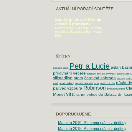
AKTUÁLNÍ POŘADÍ SOUTĚŽE
Soutěž je od září 2025 do
odvolání přerušena.
Navzdory tomu můžete i v tomto
období do databáze
přidat vlastní
práci
.
ŠTÍTKY
Petr a Lucie
aslan
básn
žebrácká opera
přirovnání
večeře
autobusy
emil čili o výchově
Tuberkulóza
K
sillmarilion
atom
čarovná zahrada
výstavy
jídeln
důchody
vztah
a za to ti děkuji
největší zklamání
white
oheň proti ohni
Robinson
palivec
vzpoura
Cl
Švejk simulantem
vira
Monet
ranní
de Balzac
dr. kazi
sydney
DOPORUČUJEME
Maturita 2019: Písemná práce z češtiny
Maturita 2018: Písemná práce z češtiny