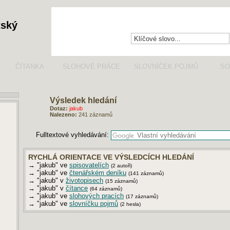
tský
ČÍTANKA
SLOHOVÉ PRÁCE
SLOVNÍČEK POJMŮ
SO
Výsledek hledání
Dotaz:
jakub
Nalezeno:
241 záznamů
Fulltextové vyhledávání:
RYCHLÁ ORIENTACE VE VÝSLEDCÍCH HLEDÁNÍ
→ "jakub" ve
spisovatelích
(2 autoři)
→ "jakub" ve
čtenářském deníku
(141 záznamů)
→ "jakub" v
životopisech
(15 záznamů)
→ "jakub" v
čítance
(64 záznamů)
→ "jakub" ve
slohových pracích
(17 záznamů)
→ "jakub" ve
slovníčku pojmů
(2 hesla)