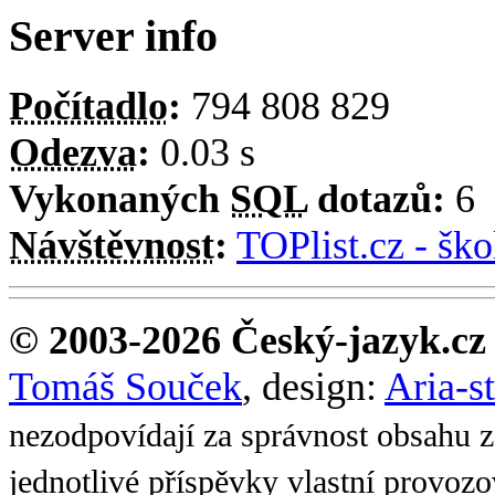
Server info
Počítadlo
:
794 808 829
Odezva
:
0.03 s
Vykonaných
SQL
dotazů:
6
Návštěvnost
:
TOPlist.cz - ško
© 2003-2026 Český-jazyk.cz
Tomáš Souček
, design:
Aria-s
nezodpovídají za správnost obsahu z
jednotlivé příspěvky vlastní provoz