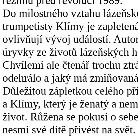
režimu před revolucí 1989.
Do milostného vztahu lázeňské
trumpetisty Klímy je zapletená
ovlivňují vývoj událostí. Auto
úryvky ze životů lázeňských h
Chvílemi ale čtenář trochu ztr
odehrálo a jaký má zmiňovaná
Důležitou zápletkou celého př
a Klímy, který je ženatý a nem
život. Růžena se pokusí o sebe
nesmí své dítě přivést na svět.