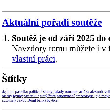
Aktuální pořadí soutěže
Soutěž je od září 2025 do
Navzdory tomu můžete i v 
vlastní práci
.
Štítky
dejte mi pastelku
politické strany
balady romance
anička
alexandr vel
blesky
byliny
Spartakus
zlatý řetěz
zapomínání
archeologie
jojo moye
automaty
Jakub Deml
banka
Kytice