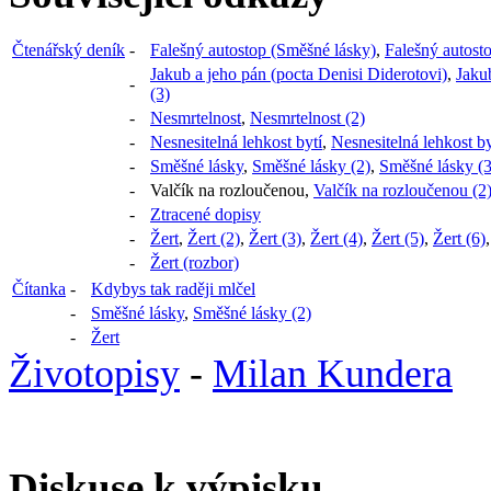
Čtenářský deník
-
Falešný autostop (Směšné lásky)
,
Falešný autost
Jakub a jeho pán (pocta Denisi Diderotovi)
,
Jakub
-
(3)
-
Nesmrtelnost
,
Nesmrtelnost (2)
-
Nesnesitelná lehkost bytí
,
Nesnesitelná lehkost by
-
Směšné lásky
,
Směšné lásky (2)
,
Směšné lásky (3
-
Valčík na rozloučenou
,
Valčík na rozloučenou (2
-
Ztracené dopisy
-
Žert
,
Žert (2)
,
Žert (3)
,
Žert (4)
,
Žert (5)
,
Žert (6)
-
Žert (rozbor)
Čítanka
-
Kdybys tak raději mlčel
-
Směšné lásky
,
Směšné lásky (2)
-
Žert
Životopisy
-
Milan Kundera
Diskuse k výpisku