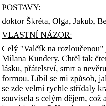
POSTAVY:
doktor Škréta, Olga, Jakub, Ber
VLASTNÍ NÁZOR:
Celý "Valčík na rozloučenou"
Milana Kundery. Chtěl tak čten
lásku, přátelství, smrt a nevěr
formou. Líbil se mi způsob, j
se zde velmi rychle střídaly k
souvisela s celým dějem, což al