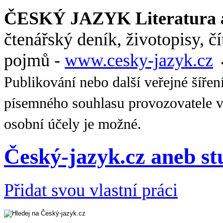
ČESKÝ JAZYK Literatura a
čtenářský deník, životopisy, č
pojmů -
www.cesky-jazyk.cz
Publikování nebo další veřejné šířen
písemného souhlasu provozovatele v
osobní účely je možné.
Český-jazyk.cz aneb s
Přidat svou vlastní práci