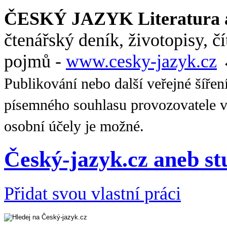
ČESKÝ JAZYK Literatura a
čtenářský deník, životopisy, č
pojmů -
www.cesky-jazyk.cz
Publikování nebo další veřejné šířen
písemného souhlasu provozovatele v
osobní účely je možné.
Český-jazyk.cz aneb s
Přidat svou vlastní práci