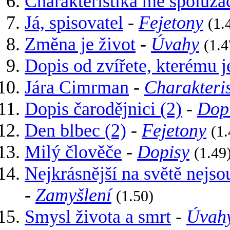
Charakteristika mé spoluža
Já, spisovatel
-
Fejetony
(1.
Změna je život
-
Úvahy
(1.4
Dopis od zvířete, kterému 
Jára Cimrman
-
Charakteris
Dopis čarodějnici (2)
-
Dop
Den blbec (2)
-
Fejetony
(1.
Milý člověče
-
Dopisy
(1.49
Nejkrásnější na světě nejsou
-
Zamyšlení
(1.50)
Smysl života a smrt
-
Úvah