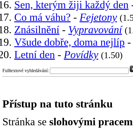
Sen, kterým žiji každý den
Co má váhu?
-
Fejetony
(1.
Znásilnění
-
Vypravování
(1
Všude dobře, doma nejlíp
Letní den
-
Povídky
(1.50)
Fulltextové vyhledávání:
Přístup na tuto stránku
Stránka se
slohovými pracem