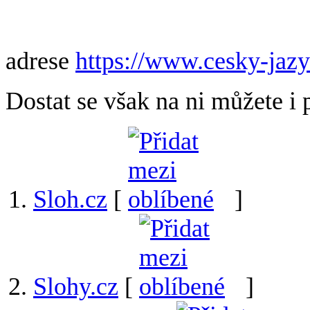
adrese
https://www.cesky-jazy
Dostat se však na ni můžete i 
Sloh.cz
[
]
Slohy.cz
[
]