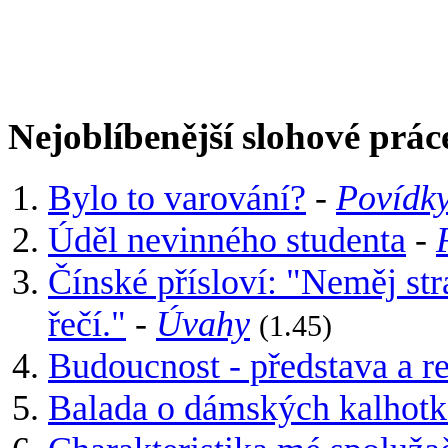
Nejoblíbenější slohové prác
Bylo to varování?
-
Povídk
Úděl nevinného studenta
-
Čínské přísloví: "Neměj str
řečí."
-
Úvahy
(1.45)
Budoucnost - představa a re
Balada o dámských kalhot