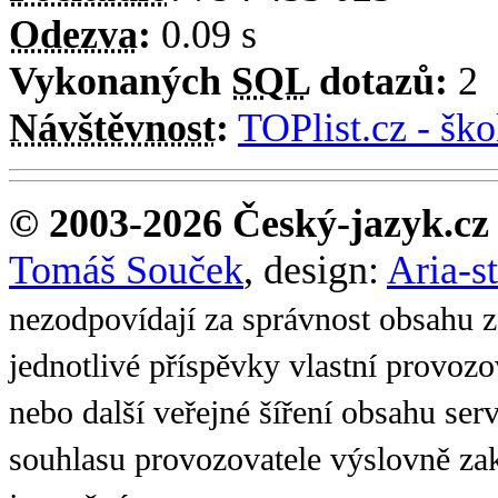
Odezva
:
0.09 s
Vykonaných
SQL
dotazů:
2
Návštěvnost
:
TOPlist.cz - ško
© 2003-2026 Český-jazyk.cz
Tomáš Souček
, design:
Aria-s
nezodpovídají za správnost obsahu z
jednotlivé příspěvky vlastní provoz
nebo další veřejné šíření obsahu se
souhlasu provozovatele výslovně zak