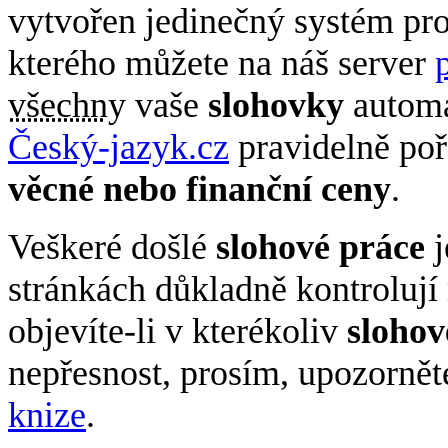
vytvořen jedinečný systém pr
kterého můžete na náš server
všechny
vaše
slohovky
automa
Český-jazyk.cz
pravidelně poř
věcné nebo finanční ceny
.
Veškeré došlé
slohové práce
j
stránkách důkladně kontrolují 
objevíte-li v kterékoliv
slohov
nepřesnost, prosím, upozorně
knize
.