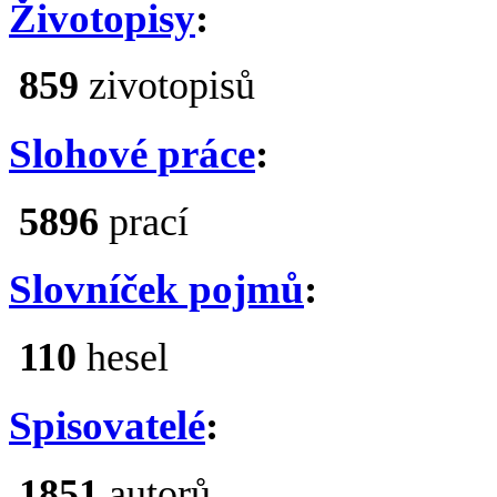
Životopisy
:
859
zivotopisů
Slohové práce
:
5896
prací
Slovníček pojmů
:
110
hesel
Spisovatelé
:
1851
autorů