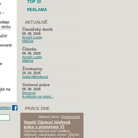
TOP 10
e
REKLAMA
) –
odaje
AKTUÁLNĚ
 textu
Čtenářský deník
05. 06. 2026
žití
Arnošt Lustig
Miláček
mované
Čítanka
05. 06. 2026
Arnošt Lustig
Miláček
le
Životopisy
25. 03. 2025
Isabel Allendeová
Slohové práce
jte na
05. 06. 2026
Recenze
A vítězem se stává...
PRÁCE DNE
Slohový útvar:
Vypravování
Veselé Vánoce! (slohová
práce s písmenem V)
Všechny Vánoce voní vanilkou,
višňovicí, vánočkami, vínem. Všichni