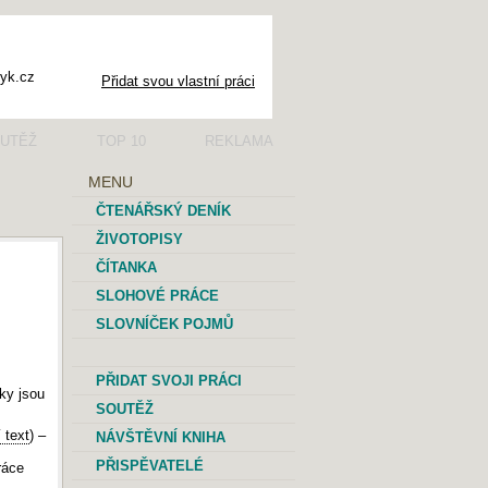
Přidat svou vlastní práci
UTĚŽ
TOP 10
REKLAMA
MENU
ČTENÁŘSKÝ DENÍK
ŽIVOTOPISY
ČÍTANKA
SLOHOVÉ PRÁCE
SLOVNÍČEK POJMŮ
PŘIDAT SVOJI PRÁCI
ky jsou
SOUTĚŽ
 text
) –
NÁVŠTĚVNÍ KNIHA
PŘISPĚVATELÉ
ráce