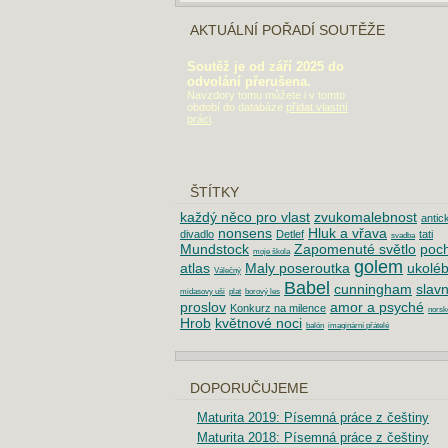
AKTUÁLNÍ POŘADÍ SOUTĚŽE
Soutěž je od září 2025 do
odvolání přerušena.
Navzdory tomu můžete i v tomto
období do databáze
přidat vlastní
práci
.
ŠTÍTKY
každý něco pro vlast
zvukomalebnost
antic
nonsens
Hluk a vřava
divadlo
Detlef
tati
svadba
Mundstock
Zapomenuté světlo
poc
moje škola
golem
atlas
Maly poseroutka
ukolé
Válečný
Babel
cunningham
slavn
midasovy uši
plat
borový les
proslov
amor a psyché
Konkurz na milence
norsk
Hrob
květnové noci
balón
imaginární přátelé
DOPORUČUJEME
Maturita 2019: Písemná práce z češtiny
Maturita 2018: Písemná práce z češtiny