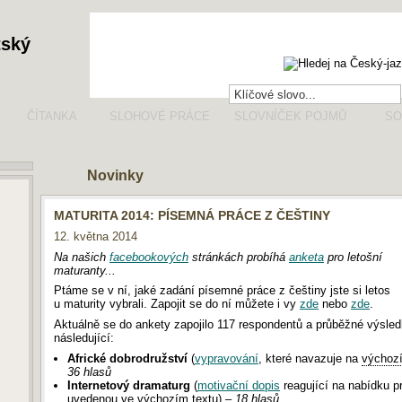
tský
ČÍTANKA
SLOHOVÉ PRÁCE
SLOVNÍČEK POJMŮ
SO
Novinky
MATURITA 2014: PÍSEMNÁ PRÁCE Z ČEŠTINY
12. května 2014
Na našich
facebookových
stránkách probíhá
anketa
pro letošní
maturanty...
Ptáme se v ní, jaké zadání písemné práce z češtiny jste si letos
u maturity vybrali. Zapojit se do ní můžete i vy
zde
nebo
zde
.
Aktuálně se do ankety zapojilo 117 respondentů a průběžné výsled
následující:
Africké dobrodružství
(
vypravování
, které navazuje na
výchozí
36 hlasů
Internetový dramaturg
(
motivační dopis
reagující na nabídku p
uvedenou ve
výchozím textu
) –
18 hlasů