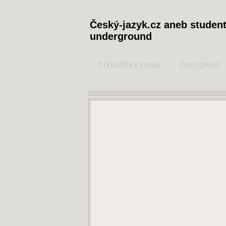
Český-jazyk.cz aneb studen
underground
ČTENÁŘSKÝ DENÍK
ŽIVOTOPISY