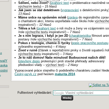
Sdílení, nebo život?
(
úvahový text
o problematice nastíněné v
výchozím textu
) –
15 hlasů
Jak jsem se stal detektivem
(
vypravování
s detektivními prvky
13 hlasů
Máme srdce na správném místě
(
zpráva
do regionálního zprav
o charitativní akci, kterou uspořádala vaše škola /role
výchozího
inspirativní/) –
12 hlasů
Tětiva a luk
(
úvahový text
o roli muže a ženy ve vzájemném sou
/role
výchozího textu
inspirativní/) –
7 hlasů
Je s ním legrace, i když je jen 2D
(
charakteristika
filmové ani
postavy /role
výchozího textu
inspirativní/) –
7 hlasů
Pokus z biologie, chemie či fyziky
(
popis pracovního postupu
vybraného experimentu) –
4 hlasy
Život v ruině
(článek s reportážními prvky o životě squaterů /ro
ke
výchozího textu
inspirativní/) –
3 hlasy
Je to náš domov! Naše minulost! Budoucnost našich dětí!
hvalY
(
otevřený dopis
protestující proti stavbě přehrady adresovaný
předsedovi vlády –
výchozí text
) –
2 hlasy
bavka
ostni
Vypracované práce stejného či podobného charakteru zadání hlede
Český-jazyk.cz
pod heslem
maturita 2014
.
o
Fulltextové vyhledávání: