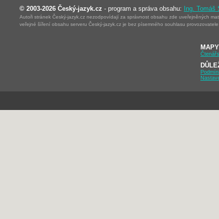
© 2003-2026 Český-jazyk.cz
- program a správa obsahu:
Ing. Tomáš
Autoři stránek Český-jazyk.cz nezodpovídají za správnost obsahu zde uveřejněných mater
veřejné šíření obsahu serveru Český-jazyk.cz je bez písemného souhlasu provozovatele 
MAPY
Čtenářs
DŮLE
Podmín
Nastav