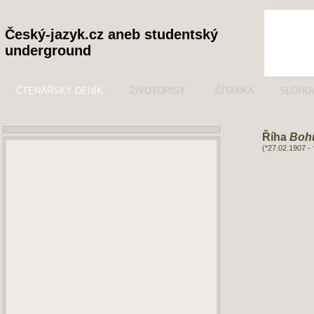
Český-jazyk.cz aneb studentský
underground
ČTENÁŘSKÝ DENÍK
ŽIVOTOPISY
ČÍTANKA
SLOHO
Říha
Boh
(*27.02.1907 -