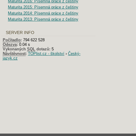
Maturita 2016: Písemná práce z češtiny
Maturita 2015: Písemná práce z češtiny
Maturita 2014: Písemná práce z češtiny
Maturita 2013: Písemná práce z češtiny
SERVER INFO
Počítadlo
:
794 622 528
Odezva
:
0.04 s
Vykonaných
SQL
dotazů:
5
Návštěvnost
:
TOPlist.cz - školství
›
Český-
jazyk.cz