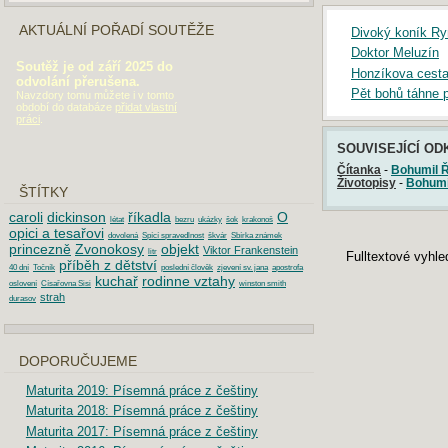
AKTUÁLNÍ POŘADÍ SOUTĚŽE
Divoký koník Ry
Doktor Meluzín
Soutěž je od září 2025 do
Honzíkova cesta
odvolání přerušena.
Pět bohů táhne 
Navzdory tomu můžete i v tomto
období do databáze
přidat vlastní
práci
.
SOUVISEJÍCÍ OD
Čítanka
-
Bohumil Ř
Životopisy
-
Bohumi
ŠTÍTKY
caroli
dickinson
říkadla
O
létat
bezru
ukázky
šok
krakonoš
opici a tesařovi
dovolená
Spící spravedlnost
škvár
Sbírka známek
princezně
Zvonokosy
objekt
Viktor Frankenstein
litr
Fulltextové vyhl
příběh z dětství
40 dní
Točník
poslední člověk
zjevení sv. jana
apostrofa
kuchař
rodinne vztahy
oslovení
Císařovna Sisi
winston smith
strah
durasov
DOPORUČUJEME
Maturita 2019: Písemná práce z češtiny
Maturita 2018: Písemná práce z češtiny
Maturita 2017: Písemná práce z češtiny