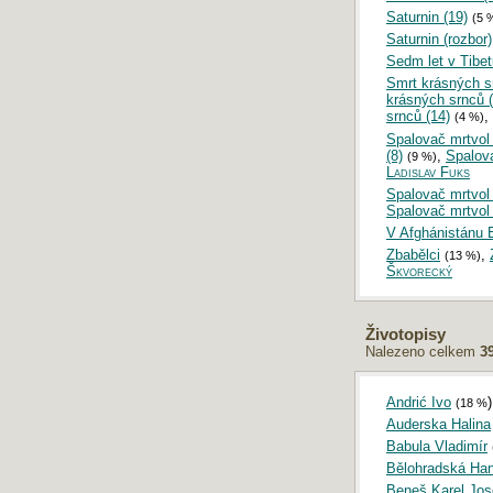
Saturnin (19)
(5 
Saturnin (rozbor)
Sedm let v Tibet
Smrt krásných s
krásných srnců (
srnců (14)
,
(4 %)
Spalovač mrtvol 
(8)
,
Spalova
(9 %)
Ladislav Fuks
Spalovač mrtvol 
Spalovač mrtvol 
V Afghánistánu 
Zbabělci
,
(13 %)
Škvorecký
Životopisy
Nalezeno celkem
3
Andrić Ivo
)
(18 %
Auderska Halina
Babula Vladimír
Bělohradská Ha
Beneš Karel Jos