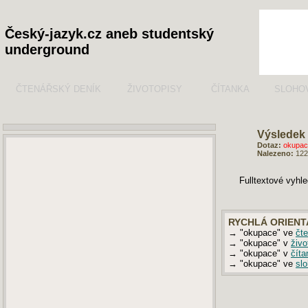
Český-jazyk.cz aneb studentský
underground
ČTENÁŘSKÝ DENÍK
ŽIVOTOPISY
ČÍTANKA
SLOHO
Výsledek 
Dotaz:
okupac
Nalezeno:
122
Fulltextové vyhl
RYCHLÁ ORIENT
→ "okupace" ve
čt
→ "okupace" v
živo
→ "okupace" v
číta
→ "okupace" ve
sl