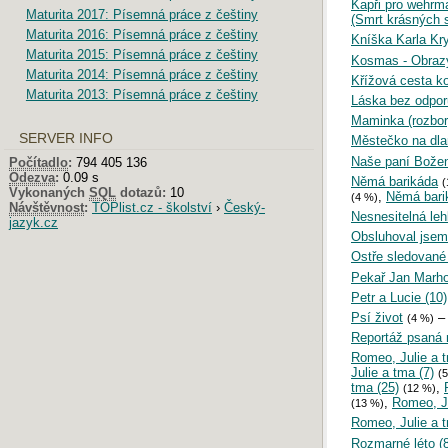
Kapři pro wehrm
Maturita 2017: Písemná práce z češtiny
(Smrt krásných s
Maturita 2016: Písemná práce z češtiny
Kníška Karla Kry
Maturita 2015: Písemná práce z češtiny
Kosmas - Obrazy
Maturita 2014: Písemná práce z češtiny
Křížová cesta k
Maturita 2013: Písemná práce z češtiny
Láska bez odpor
Maminka (rozbor
SERVER INFO
Městečko na dlan
Naše paní Bože
Počítadlo
:
794 405 136
Odezva
:
0.09 s
Němá barikáda
(
Vykonaných
SQL
dotazů:
10
,
Němá bari
(4 %)
Návštěvnost
:
TOPlist.cz - školství
›
Český-
Nesnesitelná leh
jazyk.cz
Obsluhoval jsem 
Ostře sledované 
Pekař Jan Marhou
Petr a Lucie (10)
Psí život
(4 %)
Reportáž psaná n
Romeo, Julie a t
Julie a tma (7)
(
tma (25)
,
(12 %)
,
Romeo, Ju
(13 %)
Romeo, Julie a t
Rozmarné léto (8