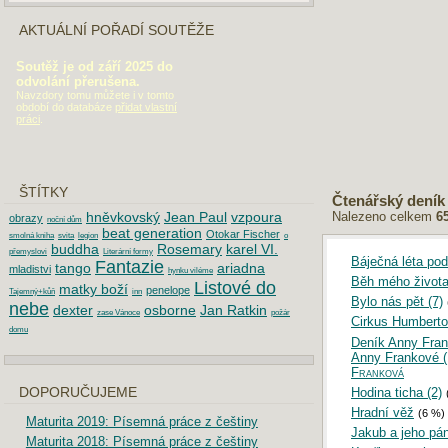
AKTUÁLNÍ POŘADÍ SOUTĚŽE
Soutěž je od září 2025 do
odvolání přerušena.
Navzdory tomu můžete i v tomto
období do databáze
přidat vlastní
práci
.
ŠTÍTKY
Čtenářský deník
Nalezeno celkem
6
hněvkovský
Jean Paul
vzpoura
obrazy
noční dům
beat generation
Otokar Fischer
smolná kniha
svita
legion
o
buddha
Rosemary
karel VI.
přemyslovi
Literární formy
Báječná léta pod
Fantazie
tango
ariadna
mladistvi
hynku viléme
Běh mého život
Listové do
matky boží
penelope
Tajemný+kůň
inn
Bylo nás pět (7)
nebe
dexter
osborne
Jan Ratkin
zase Vánoce
požár
Cirkus Humberto
domu
Deník Anny Fran
Anny Frankové (
Franková
Hodina ticha (2)
DOPORUČUJEME
Hradní věž
(6 %)
Maturita 2019: Písemná práce z češtiny
Jakub a jeho pán
Maturita 2018: Písemná práce z češtiny