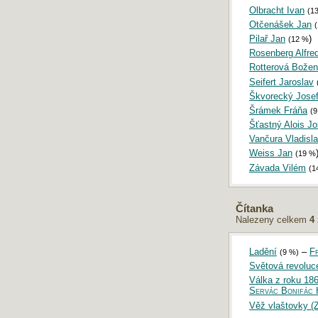
Olbracht Ivan
(1
Otčenášek Jan
Pilař Jan
)
(12 %
Rosenberg Alfre
Rotterová Bože
Seifert Jaroslav
Škvorecký Jose
Šrámek Fráňa
(
Šťastný Alois Jo
Vančura Vladisl
Weiss Jan
(19 %
Závada Vilém
(1
Čítanka
Nalezeny celkem
4
Ladění
–
F
(9 %)
Světová revoluc
Válka z roku 186
Servác Bonifác 
Věž vlaštovky (Z