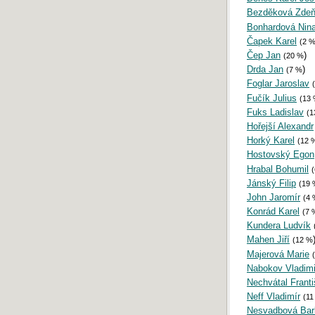
Bezděková Zde
Bonhardová Nin
Čapek Karel
(2 
Čep Jan
)
(20 %
Drda Jan
)
(7 %
Foglar Jaroslav
Fučík Julius
(13
Fuks Ladislav
(1
Hořejší Alexandr
Horký Karel
(12 
Hostovský Egon
Hrabal Bohumil
Jánský Filip
(19
John Jaromír
(4
Konrád Karel
(7 
Kundera Ludvík
Mahen Jiří
(12 %
Majerová Marie
Nabokov Vladimi
Nechvátal Frant
Neff Vladimír
(11
Nesvadbová Bar