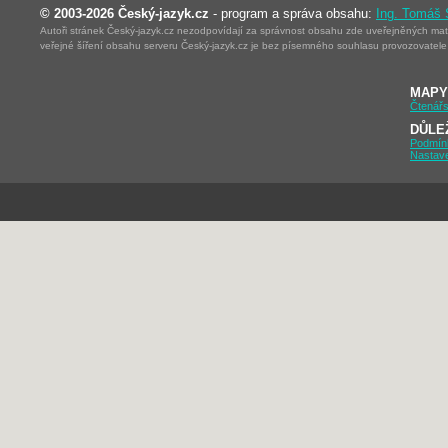
© 2003-2026 Český-jazyk.cz
- program a správa obsahu:
Ing. Tomáš
Autoři stránek Český-jazyk.cz nezodpovídají za správnost obsahu zde uveřejněných mater
veřejné šíření obsahu serveru Český-jazyk.cz je bez písemného souhlasu provozovatele 
MAPY
Čtenářs
DŮLE
Podmín
Nastav