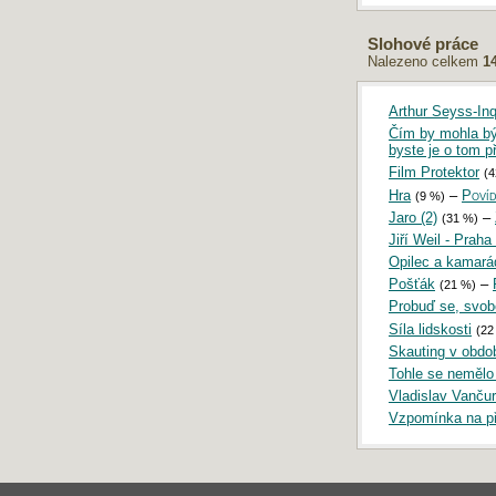
Slohové práce
Nalezeno celkem
1
Arthur Seyss-Inq
Čím by mohla být
byste je o tom p
Film Protektor
(4
Hra
–
Poví
(9 %)
Jaro (2)
–
(31 %)
Jiří Weil - Praha
Opilec a kamará
Pošťák
–
(21 %)
Probuď se, svo
Síla lidskosti
(22
Skauting v obdo
Tohle se nemělo 
Vladislav Vanču
Vzpomínka na př