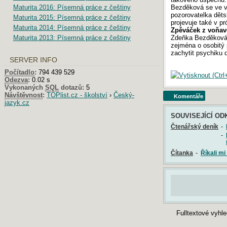
Maturita 2016: Písemná práce z češtiny
Bezděková se ve vš
pozorovatelka dětsk
Maturita 2015: Písemná práce z češtiny
projevuje také v p
Maturita 2014: Písemná práce z češtiny
Zpěváček z voňav
Zdeňka Bezděková n
Maturita 2013: Písemná práce z češtiny
zejména o osobitý 
zachytit psychiku d
SERVER INFO
Počítadlo
:
794 439 529
Odezva
:
0.02 s
Vykonaných
SQL
dotazů:
5
Návštěvnost
:
TOPlist.cz - školství
›
Český-
jazyk.cz
Komentáře
SOUVISEJÍCÍ OD
Čtenářský deník
-
-
Čítanka
-
Říkali mi
Fulltextové vyhl