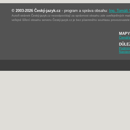
© 2003-2026 Český-jazyk.cz
- program a správa obsahu:
Ing. Tomáš
Autoři stránek Český-jazyk.cz nezodpovídají za správnost obsahu zde uveřejněných mater
veřejné šíření obsahu serveru Český-jazyk.cz je bez písemného souhlasu provozovatele 
MAPY
Čtenářs
DŮLE
Podmín
Nastav