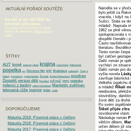
Narodila se v jiho
AKTUÁLNÍ POŘADÍ SOUTĚŽE
bylo ještě za Rako
vracela, i když na 
Soutěž je od září 2025 do
Sušici. Stala se do
odvolání přerušena.
mládež. Napsala mn
Navzdory tomu můžete i v tomto
1962 se plně věnova
období do databáze
přidat vlastní
spolupracovala s r
práci
.
dospělé čtenáře i pr
Často navštěvovala 
literaturu. Bezdě
Tento román čerpá z
ŠTÍTKY
byl zatčen gestap
Další román je op
krajina
AUT
lvové
vychází ze situace
soukromý dopis
Líčení bouře
Rákosníček
popelka
Další román pro d
sýr
Recenze film
Bratislava
ern
vodňanský
Tlustý a
vyšla novela
Lásk
pozdrav
hubený
gymnázium
výroba herbáře
Šimáček
Amélie Nothombová
završuje básnická 
Dospělí versus děti
pern
statistika
Divá bára
KVĚTINÁČ
Velkého úspěchu d
milenci z bedny
Markétin zvěřinec
zákon+schválnosti
a mládež
Říkali m
tetovaná růže
joanne
holas
vodák
reedována, přeložena
slovinštiny, dánšti
život dětí za druhé
Po svém úspěšném d
DOPORUČUJEME
Štěstí přijde zítra
(
osvobozené vlasti.
Maturita 2019: Písemná práce z češtiny
Následuje román
P
větším dětem,
Mar
Maturita 2018: Písemná práce z češtiny
určen dětem již st
Maturita 2017: Písemná práce z češtiny
takového úspěchu.