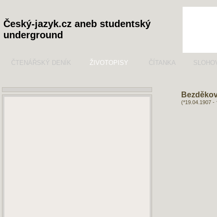
Český-jazyk.cz aneb studentský
underground
ČTENÁŘSKÝ DENÍK
ŽIVOTOPISY
ČÍTANKA
SLOHO
Bezděko
(*19.04.1907 -