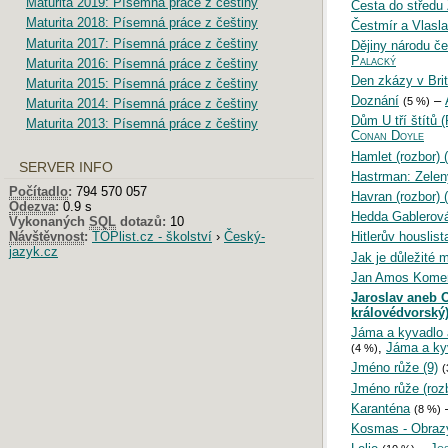
Maturita 2019: Písemná práce z češtiny
Cesta do středu
Maturita 2018: Písemná práce z češtiny
Čestmír a Vlasla
Maturita 2017: Písemná práce z češtiny
Dějiny národu če
Palacký
Maturita 2016: Písemná práce z češtiny
Den zkázy v Br
Maturita 2015: Písemná práce z češtiny
Doznání
–
(5 %)
Maturita 2014: Písemná práce z češtiny
Dům U tří štítů 
Maturita 2013: Písemná práce z češtiny
Conan Doyle
Hamlet (rozbor) (
SERVER INFO
Hastrman: Zelen
Počítadlo
:
794 570 057
Havran (rozbor) (
Odezva
:
0.9 s
Hedda Gablerov
Vykonaných
SQL
dotazů:
10
Návštěvnost
:
TOPlist.cz - školství
›
Český-
Hitlerův houslist
jazyk.cz
Jak je důležité mí
Jan Amos Kome
Jaroslav aneb O
královédvorský)
Jáma a kyvadlo a
,
Jáma a kyv
(4 %)
Jméno růže (9)
(
Jméno růže (rozb
Karanténa
(8 %)
Kosmas - Obrazy