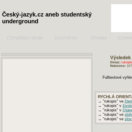
Český-jazyk.cz aneb studentský
underground
ČTENÁŘSKÝ DENÍK
ŽIVOTOPISY
ČÍTANKA
SLOHO
Výsledek 
Dotaz:
rukopis
Nalezeno:
167
Fulltextové vyhl
RYCHLÁ ORIENT
→ "rukopis" ve
čte
→ "rukopis" v
život
→ "rukopis" v
čítan
→ "rukopis" ve
sloh
→ "rukopis" ve
slov