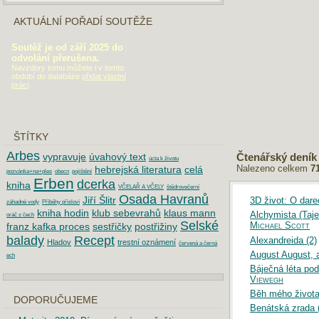
AKTUÁLNÍ POŘADÍ SOUTĚŽE
Soutěž je od září 2025 do
odvolání přerušena.
Navzdory tomu můžete i v tomto
období do databáze
přidat vlastní
práci
.
ŠTÍTKY
Arbes
vypravuje
úvahový text
Čtenářský deník
úcta k životu
Nalezeno celkem
7
hebrejská literatura
celá
pozvánka+na+ples
obecn
pojištění
Erben
dcerka
kniha
VČELAŘ A VČELY
štědrovečerní
Osada Havranů
Jiří Šlitr
3D život: O dare
záhadné vody
Příběhy přísloví
kniha hodin
klub sebevrahů
klaus mann
Alchymista (Taje
oráč z čech
Selské
Michael Scott
franz kafka proces
sestřičky
postřižiny
balady
Recept
Alexandreida (2)
Hladov
trestní oznámení
červená a černá
August August, 
ech
Báječná léta pod
Viewegh
Běh mého života
DOPORUČUJEME
Benátská zrada 