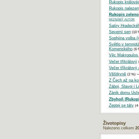
Rukopis králové
Rukopis nalezený
Rukopis zeleno
neznámý autor
Satiry Hradecké
Severní sen
(10 
Sophiina volba (
Světlo v temnot
Komenského
(6 
Věc Makropulos 
Večer tříkrálový
Večer tříkrálový
Věštkyně
(2 %)
Z Čech až na ko
Záboj, Slavoj i 
Zánik domu Ushe
Zbyhoň (Rukopi
Zeptej se táty
(4
Životopisy
Nalezeno celkem
2