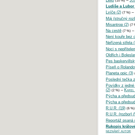
Lelio
–
Jos
(10 %)
Ludiše a Lubor
Lvíče (2)
–
(7 %)
Máj (stručný rozb
Misantrop (2)
(7 
Na cestě
–
(7 %)
Není kouře bez o
Neřízená střela 
Noci s nepřítele
Oldřich i Bolesl
Pes baskervillsk
Píseň o Rolandov
Planeta opic (3)
Poslední tečka 
Povídky z jedné
(2)
–
Karel
(2 %)
Pýcha a předsud
Pýcha a předsud
R.U.R. (19)
(6 %)
R.U.R. (rozbor) (
Reportáž psaná n
Rukopis králov
neznámý autor