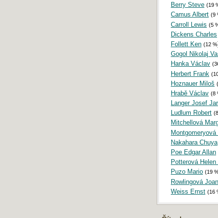
Berry Steve
(19 
Camus Albert
(9
Carroll Lewis
(5 
Dickens Charles
Follett Ken
(12 %
Gogol Nikolaj Vas
Hanka Václav
(3
Herbert Frank
(1
Hoznauer Miloš
Hrabě Václav
(8
Langer Josef Jar
Ludlum Robert
(
Mitchellová Marg
Montgomeryová 
Nakahara Chuya
Poe Edgar Allan
Potterová Helen 
Puzo Mario
(19 
Rowlingová Joan
Weiss Ernst
(16