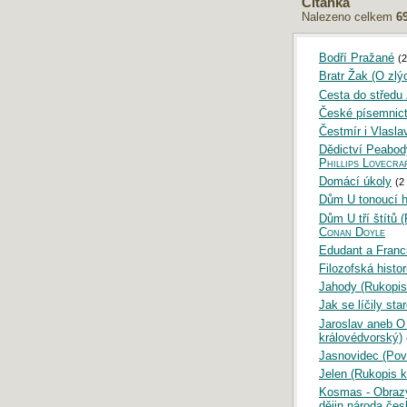
Čítanka
Nalezeno celkem
6
Bodří Pražané
(2
Bratr Žak (O zlý
Cesta do středu
České písemnictv
Čestmír i Vlasla
Dědictví Peabod
Phillips Lovecra
Domácí úkoly
(2
Dům U tonoucí h
Dům U tří štítů 
Conan Doyle
Edudant a Franc
Filozofská histori
Jahody (Rukopis
Jak se líčily st
Jaroslav aneb O 
královédvorský)
Jasnovidec (Pov
Jelen (Rukopis k
Kosmas - Obrazy
dějin národa čes