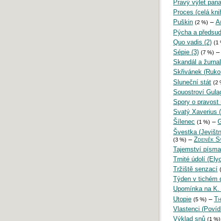
Pravý výlet pan
Proces (celá kni
Puškin
–
A
(2 %)
Pýcha a předsud
Quo vadis (2)
(1
Sépie (3)
–
(7 %)
Skandál a žurnali
Skřivánek (Ruko
Sluneční stát
(2 
Souostroví Gula
Spory o pravost
Svatý Xaverius (
Šílenec
–
G
(1 %)
Švestka (Jevištn
–
Zdeněk S
(3 %)
Tajemství písma
Trnité údolí (El
Tržiště senzací
Týden v tichém 
Upomínka na K.
Utopie
–
Th
(5 %)
Vlastenci (Poví
Výklad snů
(1 %)