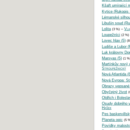
Kšaft umírající 
Kytice (Rukopis 
Lémanské silhou
Libušin soud (Ru
Lolita
–
Vla
(3 %)
Loupežníci
(2 %)
Lovec hlav (5)
(8
Ludiše a Lubor (
Luk královny Do
Marsyas (5)
(1 %
Martínkův nový 
Stroupežnický
Nová Atlantida (8
Nová Evropa: St
Obrazy vepsané
Obyčejný život
(
Oldřich i Bolesl
Osudy dobrého v
Hašek
Pes baskervillsk
Planeta opic
(5 %
Povídky malostra