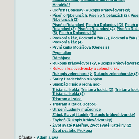
-
Mastičkář
-
Oldřich i Boleslav (Rukopis královédvorský)
-
Píseň o Nibelunzích
,
Píseň o Nibelunzích (2)
,
Píse
Nibelunzích (3)
-
Píseň o Rolandovi
,
Píseň o Rolandovi (2)
,
Píseň o
Rolandovi (3)
,
Píseň o Rolandovi (4)
,
Píseň o Rola
(5)
,
Píseň o Rolandovi (6)
-
Podkoní a žák
,
Podkoní a žák (2)
,
Podkoní a žák (
Podkoní a žák (4)
-
První kniha Mojžíšova (Genesis)
-
Pygmalion
-
Rámájana
-
Rukopis královédvorský
,
Rukopis královédvorsk
-
Rukopis královédvorský a zelenohorský
-
Rukopis zelenohorský
,
Rukopis zelenohorský (2)
-
Satiry Hradeckého rukopisu
-
Sindibád (Tisíc a jedna noc)
-
Tristan a Isolda
,
Tristan a Isolda (2)
,
Tristan a Isol
Tristan a Isolda (4)
-
Tristram a Izalda
-
Tristram a Izalda (rozbor)
-
Utrpení Ludmily mučednice
-
Záboj, Slavoj i Luděk (Rukopis královédvorský)
-
Zbyhoň (Rukopis královédvorský)
-
Život svaté Kateřiny
,
Život svaté Kateřiny (2)
-
Život svatého Prokopa
Čítanka
-
Adam a Eva