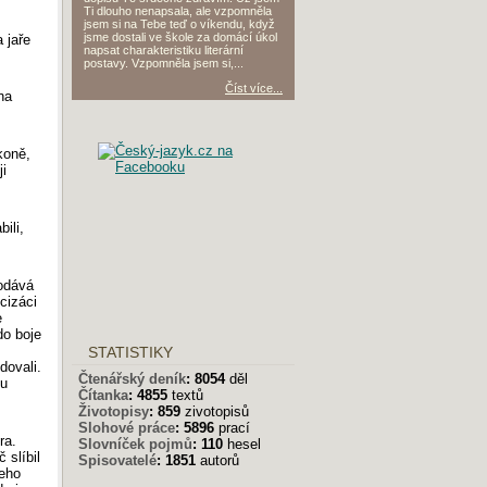
Ti dlouho nenapsala, ale vzpomněla
jsem si na Tebe teď o víkendu, když
jsme dostali ve škole za domácí úkol
 jaře
napsat charakteristiku literární
postavy. Vzpomněla jsem si,...
Číst více...
na
koně,
ji
ili,
podává
cizáci
e
do boje
STATISTIKY
dovali.
Čtenářský deník
:
8054
děl
ou
Čítanka
:
4855
textů
Životopisy
:
859
zivotopisů
Slohové práce
:
5896
prací
ra.
Slovníček pojmů
:
110
hesel
 slíbil
Spisovatelé
:
1851
autorů
jeho