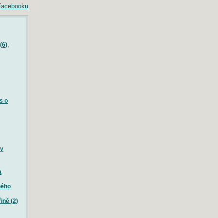
(6)
,
s o
ry
a
ného
ině (2)