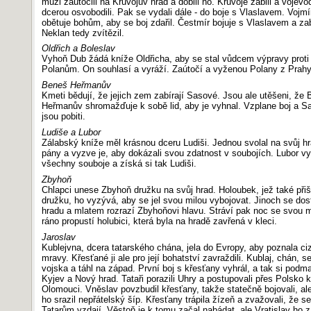
muži zaútočili na Kruvojův hrad a dobili ho. Kruvoje zabili a vojevod
dcerou osvobodili. Pak se vydali dále - do boje s Vlaslavem. Vojmí
obětuje bohům, aby se boj zdařil. Čestmír bojuje s Vlaslavem a zab
Neklan tedy zvítězil.
Oldřich a Boleslav
Vyhoň Dub žádá kníže Oldřicha, aby se stal vůdcem výpravy proti
Polanům. On souhlasí a vyráží. Zaútočí a vyženou Polany z Prahy
Beneš Heřmanův
Kmeti bědují, že jejich zem zabírají Sasové. Jsou ale utěšeni, že
Heřmanův shromažďuje k sobě lid, aby je vyhnal. Vzplane boj a S
jsou pobiti.
Ludiše a Lubor
Zálabský kníže měl krásnou dceru Ludiši. Jednou svolal na svůj h
pány a vyzve je, aby dokázali svou zdatnost v soubojích. Lubor vy
všechny souboje a získá si tak Ludiši.
Zbyhoň
Chlapci unese Zbyhoň družku na svůj hrad. Holoubek, jež také přiš
družku, ho vyzývá, aby se jel svou milou vybojovat. Jinoch se do
hradu a mlatem rozrazí Zbyhoňovi hlavu. Stráví pak noc se svou m
ráno propustí holubici, která byla na hradě zavřená v kleci.
Jaroslav
Kublejvna, dcera tatarského chána, jela do Evropy, aby poznala ci
mravy. Křesťané ji ale pro její bohatství zavraždili. Kublaj, chán, se
vojska a táhl na západ. První boj s křesťany vyhrál, a tak si podma
Kyjev a Nový hrad. Tataři porazili Uhry a postupovali přes Polsko k
Olomouci. Vněslav povzbudil křesťany, takže statečně bojovali, al
ho srazil nepřátelský šíp. Křesťany trápila žízeň a zvažovali, že se
Tatarům vzdají. Věstoň je k tomu začal nabádat, ale Vratislav ho z