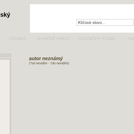
tský
ČÍTANKA
SLOHOVÉ PRÁCE
SLOVNÍČEK POJMŮ
SO
autor
neznámý
(*od nevidím - †do nevidím)