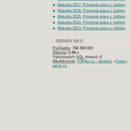
Maturita 2017: Písemná práce z češtiny
Maturita 2016: Písemná práce z češtiny
Maturita 2015: Písemná práce z češtiny
Maturita 2014: Písemná práce z češtiny
Maturita 2013: Písemná práce z češtiny
SERVER INFO
Počítadlo
:
794 393 910
Odezva
:
0.88 s
Vykonaných
SQL
dotazů:
6
Návštěvnost
:
TOPlist.cz - školství
›
Český-
jazyk.cz