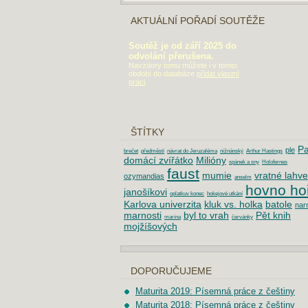
AKTUÁLNÍ POŘADÍ SOUTĚŽE
Soutěž je od září 2025 do
odvolání přerušena.
Navzdory tomu můžete i v tomto
období do databáze
přidat vlastní
práci
.
ŠTÍTKY
Pa
ple
brečet
předměstí
návrat do Jeruzaléma
nižnánský
Arthur Hastings
domácí zvířátko
Milióny
spánek a sny
Holofernes
faust
mumie
vratné lahve
ozymandias
anselm
hovno ho
janošíkovi
oplatkuv konec
hokejové utkání
Karlova univerzita
kluk vs. holka
batole
nar
marnosti
byl to vrah
Pět knih
marína
červánky
mojžíšových
DOPORUČUJEME
Maturita 2019: Písemná práce z češtiny
Maturita 2018: Písemná práce z češtiny