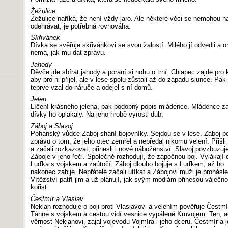
Žežulice
Žežulice naříká, že není vždy jaro. Ale některé věci se nemohou na
odehrávat, je potřebná rovnováha.
Skřivánek
Dívka se svěřuje skřivánkovi se svou žalostí. Milého jí odvedli a o
nemá, jak mu dát zprávu.
Jahody
Děvče jde sbírat jahody a poraní si nohu o trní. Chlapec zajde pro 
aby pro ni přijel, ale v lese spolu zůstali až do západu slunce. Pak 
teprve vzal do náruče a odejel s ní domů.
Jelen
Líčení krásného jelena, pak podobný popis mládence. Mládence zab
dívky ho oplakaly. Na jeho hrobě vyrostl dub.
Záboj a Slavoj
Pohanský vůdce Záboj shání bojovníky. Sejdou se v lese. Záboj 
zprávu o tom, že jeho otec zemřel a nepředal nikomu velení. Přišli 
a začali rozkazovat, přinesli i nové náboženství. Slavoj povzbuzuj
Záboje v jeho řeči. Společně rozhodují, že započnou boj. Vylákají 
Luďka s vojskem a zaútočí. Záboj dlouho bojuje s Luďkem, až ho
nakonec zabije. Nepřátelé začali utíkat a Zábojovi muži je pronásle
Vítězství patří jim a už plánují, jak svým modlám přinesou válečn
kořist.
Čestmír a Vlaslav
Neklan rozhoduje o boji proti Vlaslavovi a velením pověřuje Čestmí
Táhne s vojskem a cestou vidí vesnice vypálené Kruvojem. Ten, ač
věrnost Neklanovi, zajal vojevodu Vojmíra i jeho dceru. Čestmír a 