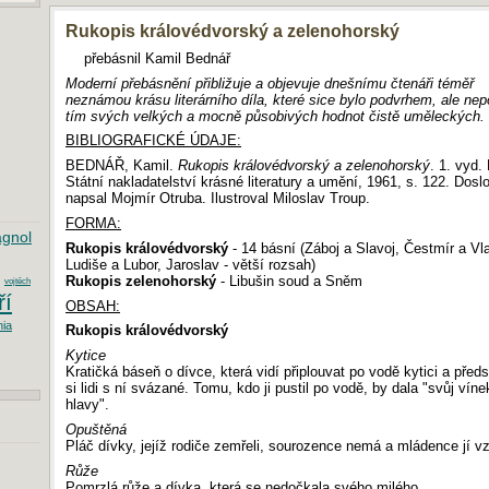
Rukopis královédvorský a zelenohorský
přebásnil Kamil Bednář
Moderní přebásnění přibližuje a objevuje dnešnímu čtenáři téměř
neznámou krásu literárního díla, které sice bylo podvrhem, ale ne
tím svých velkých a mocně působivých hodnot čistě uměleckých.
BIBLIOGRAFICKÉ ÚDAJE:
BEDNÁŘ, Kamil.
Rukopis královédvorský a zelenohorský
. 1. vyd.
Státní nakladatelství krásné literatury a umění, 1961, s. 122. Dosl
napsal Mojmír Otruba. Ilustroval Miloslav Troup.
FORMA:
gnol
Rukopis královédvorský
- 14 básní (Záboj a Slavoj, Čestmír a Vla
Ludiše a Lubor, Jaroslav - větší rozsah)
Rukopis zelenohorský
- Libušin soud a Sněm
vojtěch
ří
OBSAH:
nia
Rukopis královédvorský
Kytice
Kratičká báseň o dívce, která vidí připlouvat po vodě kytici a před
si lidi s ní svázané. Tomu, kdo ji pustil po vodě, by dala "svůj víne
hlavy".
Opuštěná
Pláč dívky, jejíž rodiče zemřeli, sourozence nemá a mládence jí vz
Růže
Pomrzlá růže a dívka, která se nedočkala svého milého.