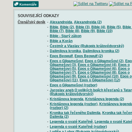
Komentáře
SOUVISEJÍCÍ ODKAZY
Čtenářský deník
-
Alexandreida
,
Alexandreida (2)
-
Bible
,
Bible (2)
,
Bible (3)
,
Bible (4)
,
Bible (5)
,
Bible 
Bible (7)
,
Bible (8)
,
Bible (9)
,
Bible (10)
-
Bible - Starý zákon
-
Bible a Korán
-
Čestmír a Vlaslav (Rukopis královédvorský)
-
Dalimilova kronika
,
Dalimilova kronika (2)
-
Epos Beowulf
,
Epos Beowulf (2)
-
Epos o Gilgamešovi
,
Epos o Gilgamešovi (2)
,
Epo
Gilgamešovi (3)
,
Epos o Gilgamešovi (4)
,
Epos o
Gilgamešovi (5)
,
Epos o Gilgamešovi (6)
,
Epos o
Gilgamešovi (7)
,
Epos o Gilgamešovi (8)
,
Epos o
Gilgamešovi (9)
,
Epos o Gilgamešovi (10)
,
Epos o
Gilgamešovi (11)
,
Epos o Gilgamešovi (12)
-
Epos o Gilgamešovi (rozbor)
-
Jaroslav aneb O velikých bojích křesťanů s Tata
(Rukopis královédvorský)
-
Kristiánova legenda
,
Kristiánova legenda (2)
-
Kristiánova legenda (rozbor)
,
Kristiánova legend
(rozbor) (2)
-
Kronika tak řečeného Dalimila
,
Kronika tak řeče
Dalimila (2)
-
Legenda o svaté Kateřině
,
Legenda o svaté Kateř
-
Legenda o svaté Kateřině (rozbor)
-
Ludiše a Lubor (Rukopis královédvorský)