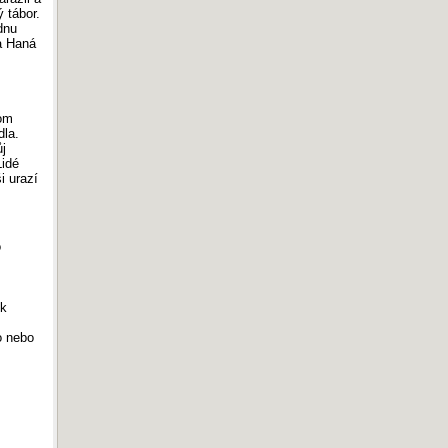
 tábor.
dnu
 a Haná
tom
dla.
ůj
Lidé
i urazí
o
 k
o nebo