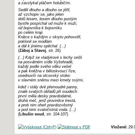
a zavzlykal pláčem holubičím.
Seděl dlouho a dlouho se jitřil,
až vzchopiv se, jako jelen
dolů lesem, lesem dlouho pustým
bystře pospíchal od muže k muži,
od bojovníka k bojovníku
po celém kraji.
Krátce s každým v skrytu pohovořil,
poklonil se modlám
a dál k jinému spěchal. (...)
(
Záboj a Slavoj
, str. 26)
(...) Když se vladykové s lechy sešli
na posvátném sídle Vyšehradě,
každý podle svého věku vešel
a pak kněžna v běloskvoucí říze,
usednuvší na otcovský stolec
v slavném sněmu mezi kmety svými,
kdež i stály dvě přemoudré panny,
znalé svatých obřadů při soudech:
první měla desky pravdodatné,
druhá meč, jenž provinilce trestá,
a proti nim oheň pravdozvěstný
a pod nimi svatočistná voda. (...)
(
Libušin soud
, str. 104-107)
Vložené:
29.