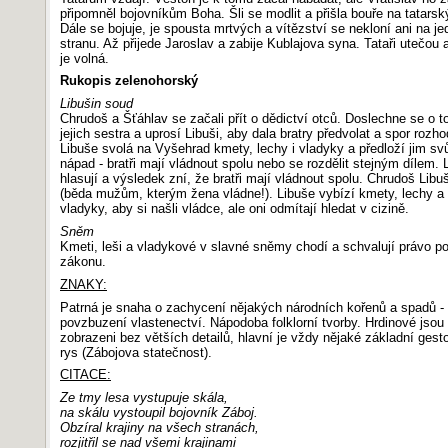
připomněl bojovníkům Boha. Šli se modlit a přišla bouře na tatarský
Dále se bojuje, je spousta mrtvých a vítězství se nekloní ani na je
stranu. Až přijede Jaroslav a zabije Kublajova syna. Tataři utečou
je volná.
Rukopis zelenohorský
Libušin soud
Chrudoš a Šťáhlav se začali přít o dědictví otců. Doslechne se o 
jejich sestra a uprosí Libuši, aby dala bratry předvolat a spor rozho
Libuše svolá na Vyšehrad kmety, lechy i vladyky a předloží jim sv
nápad - bratři mají vládnout spolu nebo se rozdělit stejným dílem. 
hlasují a výsledek zní, že bratři mají vládnout spolu. Chrudoš Libuš
(běda mužům, kterým žena vládne!). Libuše vybízí kmety, lechy a
vladyky, aby si našli vládce, ale oni odmítají hledat v cizině.
Sněm
Kmeti, leši a vladykové v slavné sněmy chodí a schvalují právo p
zákonu.
ZNAKY:
Patrná je snaha o zachycení nějakých národních kořenů a spadů -
povzbuzení vlastenectví. Nápodoba folklorní tvorby. Hrdinové jsou
zobrazeni bez větších detailů, hlavní je vždy nějaké základní gest
rys (Zábojova statečnost).
CITACE:
Ze tmy lesa vystupuje skála,
na skálu vystoupil bojovník Záboj.
Obzíral krajiny na všech stranách,
rozjitřil se nad všemi krajinami