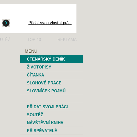
Přidat svou vlastní práci
UTĚŽ
TOP 10
REKLAMA
MENU
ČTENÁŘSKÝ DENÍK
ŽIVOTOPISY
ČÍTANKA
SLOHOVÉ PRÁCE
SLOVNÍČEK POJMŮ
PŘIDAT SVOJI PRÁCI
SOUTĚŽ
NÁVŠTĚVNÍ KNIHA
PŘISPĚVATELÉ