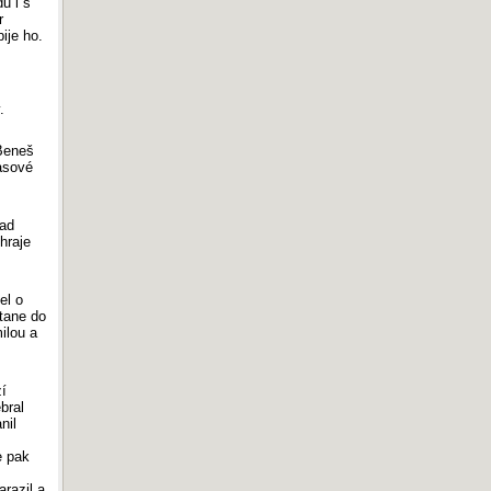
u i s
r
ije ho.
.
 Beneš
asové
rad
hraje
el o
stane do
ilou a
zí
bral
nil
e pak
arazil a