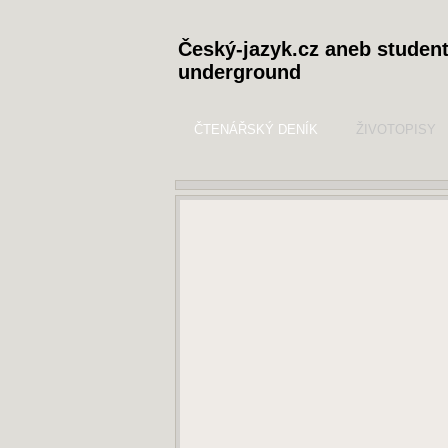
Český-jazyk.cz aneb studen
underground
ČTENÁŘSKÝ DENÍK
ŽIVOTOPISY