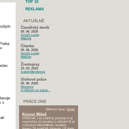
TOP 10
REKLAMA
AKTUÁLNĚ
pozbylo
Čtenářský deník
05. 06. 2026
Arnošt Lustig
Miláček
 Praha:
Čítanka
ov
05. 06. 2026
Arnošt Lustig
Miláček
Životopisy
slav,
25. 03. 2025
Isabel Allendeová
Slohové práce
05. 06. 2026
Recenze
A vítězem se stává...
stavuje
PRÁCE DNE
k z
Slohový útvar:
Dopis
Kocour Mikeš
ali.
OSNOVA: I.a) srdečný pozdrav II.a)
vzpomínky b) povaha c) odívání III.a)
rozloučení Ahoj Mikeši, úvodem
dopisu Tě srdečně zdravím. Už jsem