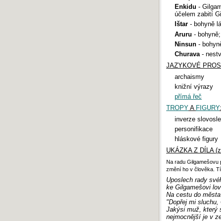
Enkidu
- Gilgam
Maturita 2018: Písemná práce z češtiny
účelem zabití G
Maturita 2017: Písemná práce z češtiny
Ištar
- bohyně lá
Maturita 2016: Písemná práce z češtiny
Aruru
- bohyně; 
Maturita 2015: Písemná práce z češtiny
Ninsun
- bohyn
Maturita 2014: Písemná práce z češtiny
Churava
- nestv
Maturita 2013: Písemná práce z češtiny
JAZYKOVÉ PROS
archaismy
SERVER INFO
knižní výrazy
Počítadlo
:
794 456 540
přímá řeč
Odezva
:
0.9 s
Vykonaných
SQL
dotazů:
6
TROPY
A
FIGURY
:
Návštěvnost
:
TOPlist.cz - školství
›
Český-
inverze slovosl
jazyk.cz
personifikace
hláskové figury
UKÁZKA Z DÍLA (z p
Na radu Gilgamešovu p
změní ho v člověka. Tí
Uposlech rady svéh
ke Gilgamešovi lov
Na cestu do města 
"Dopřej mi sluchu,
Jakýsi muž, který s
nejmocnější je v ze