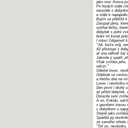
jako moc Anova js
Po horách stále ch
neustále s dobytk
a stále k napajedlu
Bojím se přiblížit 
Zasypal jámy, které
vytrhal léčky, kter
dobytek s polní zvě
brání mi konat práci
I mluví Gilgameš k
"Jdi, lovče můj, ne
Až přistoupí s dob
ať ona odhodí šat 
Jakmile ji spatři, př
Však zvířata jeho, 
odcizí."
Odešel lovec, nevě
Odebrali se cestou
a třetího dne na mís
Lovec i nevěstka n
Den první i druhý u
až přišel dobytek, 
Dorazila sem zvířat
A on, Enkidu, odch
s gazelami travou s
s dobytkem u napaj
Stejně jako zvířatů
Spatřila jej nevěst
ze samého středu s
"Toť on, nevěstko,