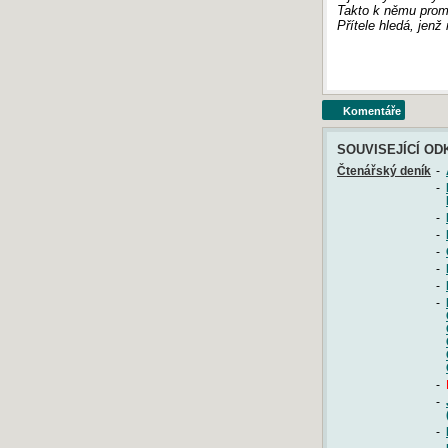
Takto k němu proml
Přítele hledá, jenž
Komentáře
SOUVISEJÍCÍ OD
Čtenářský deník
-
-
-
-
-
-
-
-
-
-
-