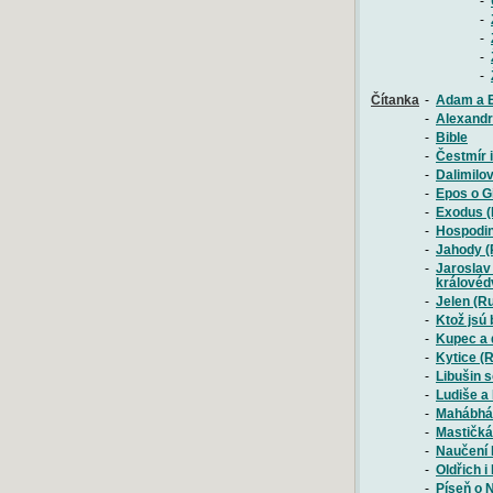
-
-
-
-
-
Čítanka
-
Adam a 
-
Alexandr
-
Bible
-
Čestmír 
-
Dalimilov
-
Epos o G
-
Exodus (B
-
Hospodine
-
Jahody (
-
Jaroslav 
královéd
-
Jelen (R
-
Ktož jsú 
-
Kupec a d
-
Kytice (
-
Libušin 
-
Ludiše a
-
Mahábhá
-
Mastičká
-
Naučení 
-
Oldřich i
-
Píseň o N