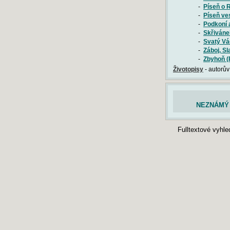
-
Píseň o 
-
Píseň ve
-
Podkoní 
-
Skřiváne
-
Svatý Vá
-
Záboj, Sl
-
Zbyhoň (
Životopisy
- autorův
NEZNÁMÝ 
Fulltextové vyhl
© 2003-2026 Český-jazyk.cz
- program a správa obsahu:
Ing. Tomáš
Autoři stránek Český-jazyk.cz nezodpovídají za správnost obsahu zde uveřejněných mater
veřejné šíření obsahu serveru Český-jazyk.cz je bez písemného souhlasu provozovatele 
MAPY
Čtenářs
DŮLE