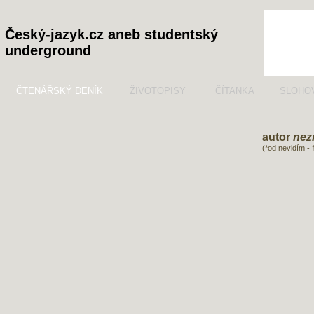
Český-jazyk.cz aneb studentský
underground
ČTENÁŘSKÝ DENÍK
ŽIVOTOPISY
ČÍTANKA
SLOHO
autor
nez
(*od nevidím - 