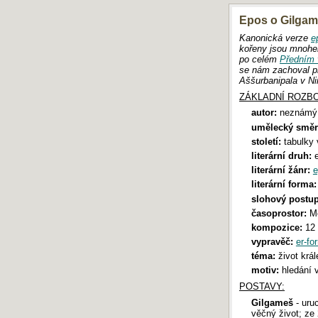
Epos o Gilgame
AKTUÁLNÍ POŘADÍ SOUTĚŽE
Kanonická verze
e
Soutěž je od září 2025 do
kořeny jsou mnohe
odvolání přerušena.
po celém
Předním 
Navzdory tomu můžete i v tomto
se nám zachoval p
období do databáze
přidat vlastní
Aššurbanipala v Nini
práci
.
ZÁKLADNÍ ROZBO
autor:
neznámý,
umělecký směr
ŠTÍTKY
století:
tabulky v
Maupassant
literární druh:
e
srpen s bejbinkou
paul claudel
euthanasie
literární žánr:
e
Kathleen
hegel
cizí jazyky
Cimick
studene slunce
výlet na hrad
literární forma:
imek
moje prázdniny
zola
empirismus
tři řeky
slohový postup
dostante me odsud
prima holka
Spartakus
17. listopadu
žákovská
časoprostor:
Me
koncentrák
knížka
Dráteník
kompozice:
12 
když jsem byla malá
SEDM PROTI THÉBÁM
cimrman
kerouac
Bohatýr muromec
vypravěč:
er-fo
glejt
Blatný
Žabomyší války
téma:
život krá
motiv:
hledání v
POSTAVY:
DOPORUČUJEME
Gilgameš
- uruc
věčný život; ze 
Maturita 2019: Písemná práce z češtiny