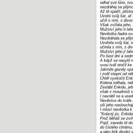
odhal své lůno, tv
nezdráhej se přijmo
Až tě spatří, přisto
Uvolni svůj šat, ať 
učiň s ním, s divo
Však zvířata jeho, 
Mužství jeho ti lah
Nevěstka ňadra svá 
Nezdráhala se přijm
Uvolnila svůj šat, on
učinila s ním, s d
Mužství jeho jí laho
Po šest dní a sedm
A když se nasytil ro
svou tvář otočil k
Jakmile gazely spat
i zvěř stepní od ně
Chtěl vyskočit Enki
Kolena selhala, neb
Zeslábl Enkidu, jeh
však v moudrosti vy
I navrátil se a used
Nevěstce do tváře 
uši jeho naslouchaj
I mluví nevěstka k
"Krásný jsi, Enkid
Proč běháš se zvíř
Pojď, zavedu tě do
do čistého chrámu, 
a jako býk divoký v