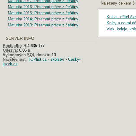
Maturita 2017: Písemná práce z češtiny
Nalezeny celkem
3
Maturita 2016: Písemná práce z češtiny
Maturita 2015: Písemná práce z češtiny
Kniha - přítel čl
Maturita 2014: Písemná práce z češtiny
Knihy a co mi dá
Maturita 2013: Písemná práce z češtiny
Vlak, koleje, kol
SERVER INFO
Počítadlo
:
794 635 177
Odezva
:
0.06 s
Vykonaných
SQL
dotazů:
10
Návštěvnost
:
TOPlist.cz - školství
›
Český-
jazyk.cz