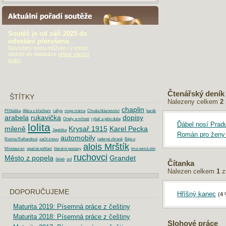
AKTUÁLNÍ POŘADÍ SOUTĚŽE
Soutěž je od září 2025 do
odvolání přerušena.
Navzdory tomu můžete i v tomto
období do databáze
přidat vlastní
práci
.
Čtenářský deník
ŠTÍTKY
Nalezeny celkem
2
chaplin
Přihláška
Aféra s křečkem
rallye
moje máma
Chvála bláznovství
barák
arabela
rukavička
dopisy
Ortely a milosti
rybář a jeho duše
Ďábel nosí Prad
lolita
mileně
Krysař 1915
Karel Pecka
Jeptiška
Román pro ženy 
automobily
Rozina Ruthardová
začít znovu
jaderné zbraně
Báje o
alois Mrštík
Mínotaurovi
opačné pohlaví
literární postavy
tma nemá stín
ruchovci
Město z popela
Grandet
škleb
sid
Čítanka
Nalezen celkem
1
z
DOPORUČUJEME
Hříšný kanec
(4
Maturita 2019: Písemná práce z češtiny
Maturita 2018: Písemná práce z češtiny
Slohové práce