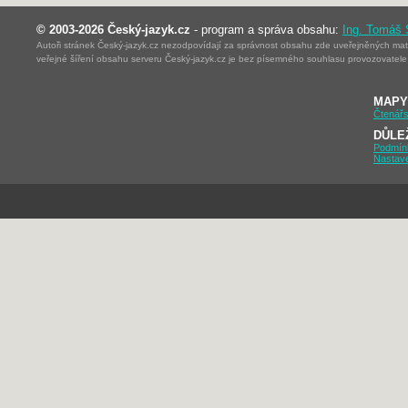
© 2003-2026 Český-jazyk.cz
- program a správa obsahu:
Ing. Tomáš
Autoři stránek Český-jazyk.cz nezodpovídají za správnost obsahu zde uveřejněných mater
veřejné šíření obsahu serveru Český-jazyk.cz je bez písemného souhlasu provozovatele 
MAPY
Čtenářs
DŮLE
Podmín
Nastav