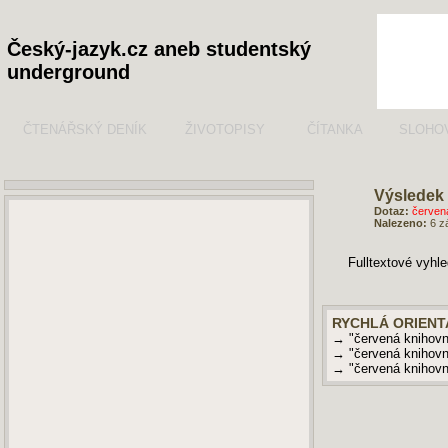
Český-jazyk.cz aneb studentský
underground
ČTENÁŘSKÝ DENÍK
ŽIVOTOPISY
ČÍTANKA
SLOHO
Výsledek 
Dotaz:
červen
Nalezeno:
6 z
Fulltextové vyhl
RYCHLÁ ORIENT
→ "červená knihov
→ "červená knihov
→ "červená knihov