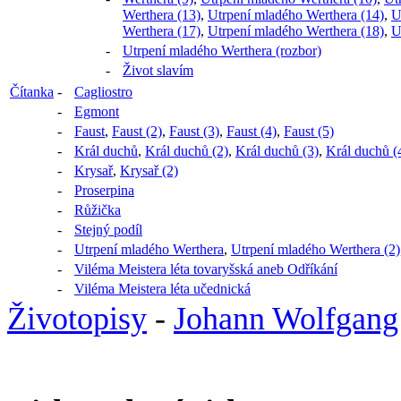
Werthera (13)
,
Utrpení mladého Werthera (14)
,
U
Werthera (17)
,
Utrpení mladého Werthera (18)
,
U
-
Utrpení mladého Werthera (rozbor)
-
Život slavím
Čítanka
-
Cagliostro
-
Egmont
-
Faust
,
Faust (2)
,
Faust (3)
,
Faust (4)
,
Faust (5)
-
Král duchů
,
Král duchů (2)
,
Král duchů (3)
,
Král duchů (
-
Krysař
,
Krysař (2)
-
Proserpina
-
Růžička
-
Stejný podíl
-
Utrpení mladého Werthera
,
Utrpení mladého Werthera (2)
-
Viléma Meistera léta tovaryšská aneb Odříkání
-
Viléma Meistera léta učednická
Životopisy
-
Johann Wolfgang