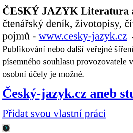
ČESKÝ JAZYK Literatura a
čtenářský deník, životopisy, č
pojmů -
www.cesky-jazyk.cz
Publikování nebo další veřejné šířen
písemného souhlasu provozovatele v
osobní účely je možné.
Český-jazyk.cz aneb s
Přidat svou vlastní práci