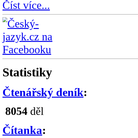
Číst více...
Statistiky
Čtenářský deník
:
8054
děl
Čítanka
: