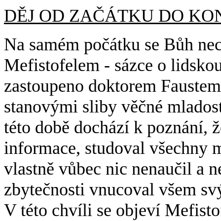
DĚJ OD ZAČÁTKU DO KO
Na samém počátku se Bůh ne
Mefistofelem - sázce o lidskou
zastoupeno doktorem Faustem. 
stanovými sliby věčné mladost
této době dochází k poznání, že
informace, studoval všechny mo
vlastně vůbec nic nenaučil a n
zbytečnosti vnucoval všem s
V této chvíli se objeví Mefist