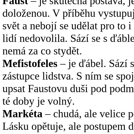
Faust
– je skutečná postava, j
doloženou. V příběhu vystupuje
svět a nebojí se udělat pro to i
lidí nedovolila. Sází se s ďáble
nemá za co stydět.
Mefistofeles
– je ďábel. Sází 
zástupce lidstva. S ním se sp
upsat Faustovu duši pod podm
té doby je volný.
Markéta
– chudá, ale velice p
Lásku opětuje, ale postupem děj