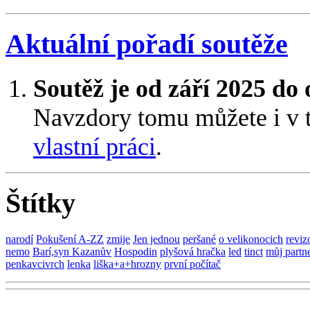
Aktuální pořadí soutěže
Soutěž je od září 2025 do
Navzdory tomu můžete i v 
vlastní práci
.
Štítky
narodí
Pokušení A-ZZ
zmije
Jen jednou
peršané
o velikonocich
reviz
nemo
Barí,syn Kazanův
Hospodin
plyšová hračka
led
tinct
můj partn
penkavcivrch
lenka
liška+a+hrozny
první počítač