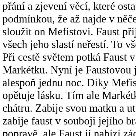
přání a zjevení věcí, které ost
podmínkou, že až najde v něč
sloužit on Mefistovi. Faust při
všech jeho slastí neřestí. To 
Při cestě světem potká Faust
Markétku. Nyní je Faustovou j
alespoň jednu noc. Díky Mefi
opětuje lásku. Tím ale Markét
chátru. Zabije svou matku a ut
zabije faust v souboji jejího 
popravě, ale Faust jí nabízí z