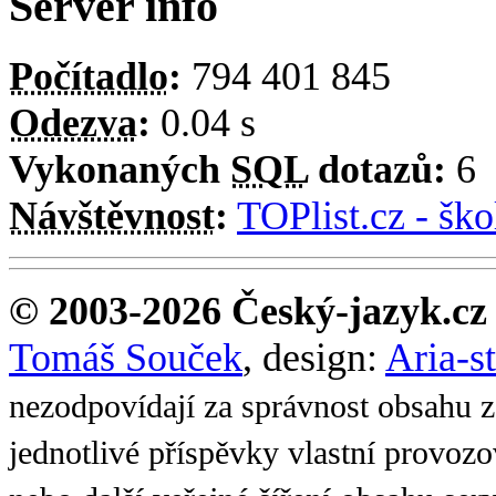
Server info
Počítadlo
:
794 401 845
Odezva
:
0.04 s
Vykonaných
SQL
dotazů:
6
Návštěvnost
:
TOPlist.cz - ško
© 2003-2026 Český-jazyk.cz
Tomáš Souček
, design:
Aria-s
nezodpovídají za správnost obsahu z
jednotlivé příspěvky vlastní provoz