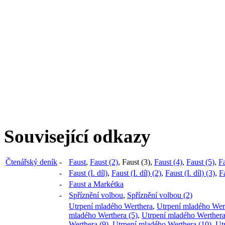
Související odkazy
Čtenářský deník
-
Faust
,
Faust (2)
,
Faust (3)
,
Faust (4)
,
Faust (5)
,
Fa
-
Faust (I. díl)
,
Faust (I. díl) (2)
,
Faust (I. díl) (3)
,
Fa
-
Faust a Markétka
-
Spříznění volbou
,
Spříznění volbou (2)
Utrpení mladého Werthera
,
Utrpení mladého Wert
mladého Werthera (5)
,
Utrpení mladého Werthera
-
Werthera (9)
,
Utrpení mladého Werthera (10)
,
Ut