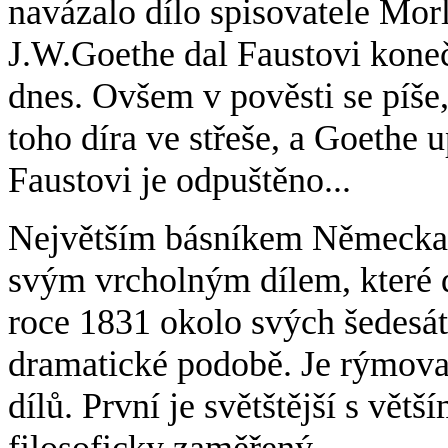
navázalo dílo spisovatele Mor
J.W.Goethe dal Faustovi kone
dnes. Ovšem v pověsti se píše,
toho díra ve střeše, a Goethe 
Faustovi je odpuštěno...
Největším básníkem Německa b
svým vrcholným dílem, které d
roce 1831 okolo svých šedesáti 
dramatické podobě. Je rýmovan
dílů. První je světštější s větš
filosoficky zaměřený.