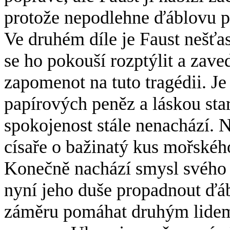
protože nepodlehne ďáblovu p
Ve druhém díle je Faust nešťa
se ho pokouší rozptýlit a zave
zapomenot na tuto tragédii. Je
papírových peněz a láskou sta
spokojenost stále nenachází. N
císaře o bažinatý kus mořskéh
Konečně nachází smysl svého 
nyní jeho duše propadnout ďáb
záměru pomáhat druhým lidem