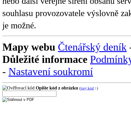
nebo další veřejné šíření obsahu se
souhlasu provozovatele výslovně zak
je možné.
Mapy webu
Čtenářský deník
Důležité informace
Podmínky
-
Nastavení soukromí
Opište kód z obrázku
(
jiný kód
↑)