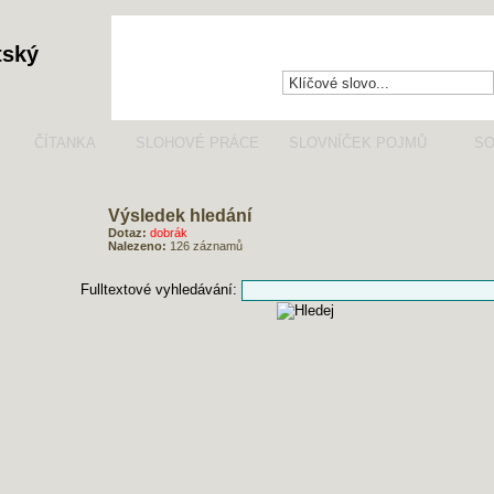
tský
ČÍTANKA
SLOHOVÉ PRÁCE
SLOVNÍČEK POJMŮ
SO
Výsledek hledání
Dotaz:
dobrák
Nalezeno:
126 záznamů
Fulltextové vyhledávání:
RYCHLÁ ORIENTACE VE VÝSLEDCÍCH HLEDÁNÍ
→ "dobrák" ve
čtenářském deníku
(43 záznamů)
→ "dobrák" v
čítance
(61 záznamů)
→ "dobrák" ve
slohových pracích
(22 záznamů)