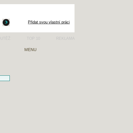
Přidat svou vlastní práci
UTĚŽ
TOP 10
REKLAMA
MENU
ČTENÁŘSKÝ DENÍK
ŽIVOTOPISY
ČÍTANKA
SLOHOVÉ PRÁCE
SLOVNÍČEK POJMŮ
PŘIDAT SVOJI PRÁCI
SOUTĚŽ
NÁVŠTĚVNÍ KNIHA
PŘISPĚVATELÉ