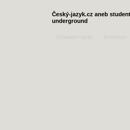
Český-jazyk.cz aneb studen
underground
ČTENÁŘSKÝ DENÍK
ŽIVOTOPISY