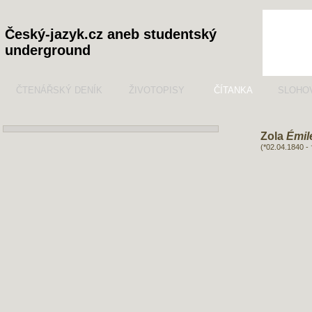
Český-jazyk.cz aneb studentský
underground
ČTENÁŘSKÝ DENÍK
ŽIVOTOPISY
ČÍTANKA
SLOHO
Zola
Émil
(*02.04.1840 -