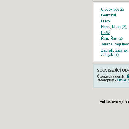
AKTUÁLNÍ POŘADÍ SOUTĚŽE
Člověk bestie
Germinal
Soutěž je od září 2025 do
Lurdy
odvolání přerušena.
Nana
,
Nana (2)
,
Navzdory tomu můžete i v tomto
období do databáze
přidat vlastní
Paříž
práci
.
Řím
,
Řím (2)
Tereza Raquinov
Zabiják
,
Zabiják 
Zabiják (7)
ŠTÍTKY
moderní poezie
kdo je
Císařovna Sisi
Mannov
moderní umění
Selské balady
figury a
hloupější
jarní únava
SOUVISEJÍCÍ OD
tropy
konec masopustu
městský úřad
Kopecká
Čtenářský deník
-
É
oidipus
Zahradníkův pes
julie
Životopisy
-
Émile Z
stop
výlety
kříž
doba děje
Lumírovci
o povinnostech
symbol
mladší robinson
literární forma
dokořán
motokros
deukalion
zážitek z prázdnin
Literární formy
dieta
Malý miliardář
Fulltextové vyhl
DOPORUČUJEME
Maturita 2019: Písemná práce z češtiny
Maturita 2018: Písemná práce z češtiny