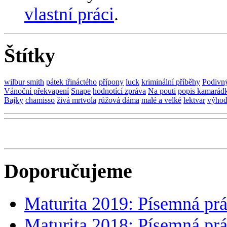
vlastní práci
.
Štítky
wilbur smith
pátek třináctého
přípony
luck
kriminální příběhy
Podivný
Vánoční překvapení
Snape
hodnotící zpráva
Na pouti
popis kamarád
Bajky
chamisso
živá mrtvola
růžová dáma
malé a velké
lektvar
výho
Doporučujeme
Maturita 2019: Písemná prá
Maturita 2018: Písemná prá