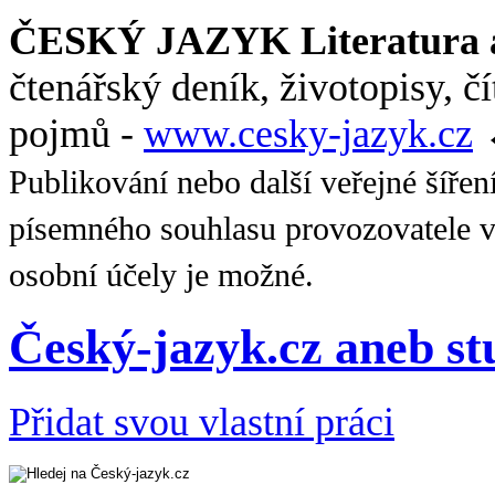
ČESKÝ JAZYK Literatura a
čtenářský deník, životopisy, č
pojmů -
www.cesky-jazyk.cz
Publikování nebo další veřejné šířen
písemného souhlasu provozovatele v
osobní účely je možné.
Český-jazyk.cz aneb s
Přidat svou vlastní práci