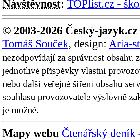
Návštěvnost
:
TOPlist.cz - ško
© 2003-2026 Český-jazyk.cz
Tomáš Souček
, design:
Aria-s
nezodpovídají za správnost obsahu z
jednotlivé příspěvky vlastní provoz
nebo další veřejné šíření obsahu se
souhlasu provozovatele výslovně zak
je možné.
Mapy webu
Čtenářský deník