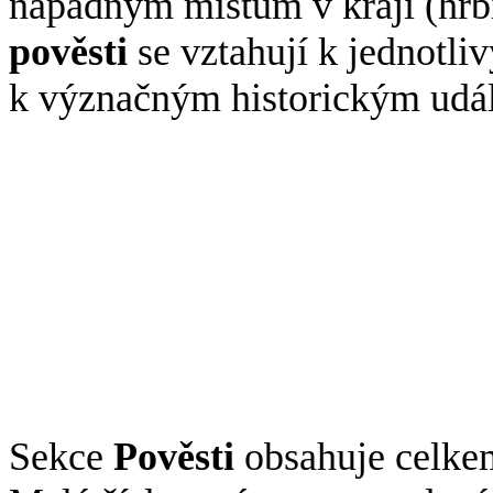
nápadným místům v kraji (hřb
pověsti
se vztahují k jednotli
k význačným historickým udá
Sekce
Pověsti
obsahuje celk