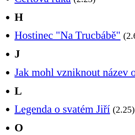
H
Hostinec "Na Trucbábě"
(2.
J
Jak mohl vzniknout název 
L
Legenda o svatém Jiří
(2.25)
O