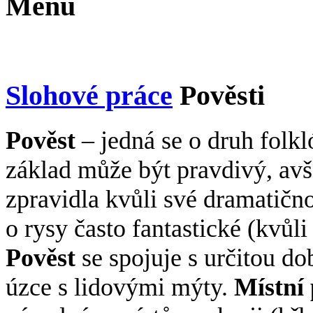
Menu
Slohové práce
Pověsti
Pověst
– jedná se o druh folkló
základ může být pravdivý, av
zpravidla kvůli své dramatično
o rysy často fantastické (kvůl
Pověst
se spojuje s určitou d
úzce s lidovými mýty.
Místní 