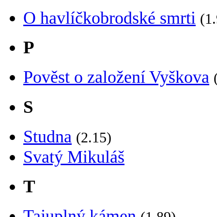
O havlíčkobrodské smrti
(1
P
Pověst o založení Vyškova
S
Studna
(2.15)
Svatý Mikuláš
T
Tajuplný kámen
(1.89)