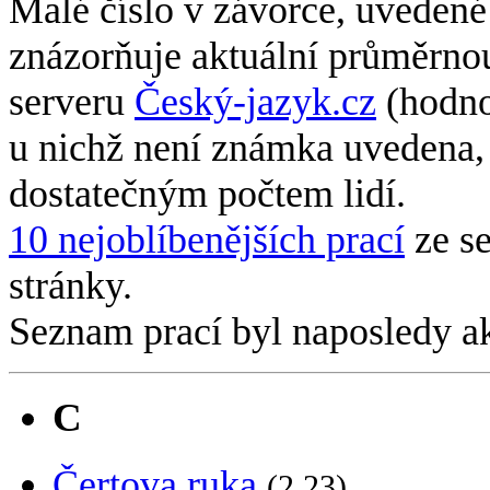
Malé číslo v závorce, uvedené
znázorňuje aktuální průměrn
serveru
Český-jazyk.cz
(hodno
u nichž není známka uvedena,
dostatečným počtem lidí.
10 nejoblíbenějších prací
ze s
stránky.
Seznam prací byl naposledy a
C
Čertova ruka
(2.23)