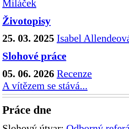
Miláček
Životopisy
25. 03. 2025
Isabel Allendeov
Slohové práce
05. 06. 2026
Recenze
A vítězem se stává...
Práce dne
Slohový útvar:
Odborný referá