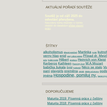
AKTUÁLNÍ POŘADÍ SOUTĚŽE
Soutěž je od září 2025 do
odvolání přerušena.
Navzdory tomu můžete i v tomto
období do databáze
přidat vlastní
práci
.
ŠTÍTKY
alkoholismus
Martinka
kutnoh
tělesně postižení
tvrtek
verny hlas
enid
Případ dr. Mejzl
starý zákon potopa
Hilbert
Heinrich von Kleist
ecko
hrabě monte
struktura
Kerberos
Kathleen
W.A.Mozart
Posmrtný život
babička šukala
Něco se stalo
Vo
šmíd
krakonoš
paní
playgirls
preměna
pods
úplněk
daleko od stromu
Hospodine, pomiluj ny.
jména
lauren myr
DOPORUČUJEME
Maturita 2019: Písemná práce z češtiny
Maturita 2018: Písemná práce z češtiny