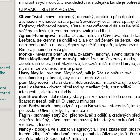
minulost svých rodičů, získá dědictví a zlodějská banda je potrest
CHARAKTERISTIKA POSTAV:
Oliver Twist
- naivní, skromný, dobrácký, sirotek, i přes špatné
zacházení v chudobinci a u pana Sowerberryho, a i přes špatný vli
Faginovy zločinecké bandy, zůstal s nezkaženou duší a stále milý
vděčný za lásku, kterou mu projevovali jeho blízcí
Agnes Flemingová
- matka Olivera, milovala Oliverova otce Edwi
Leeforda, se kterým se chtěli vzít, ale on byl ženatý se ženou, kte
nemiloval a měl s ní syna; Agnes by určitě zaopatřil, kdyby nezemř
Římě a ji nenechal v Anglii.
Monks
- nevlastní bratr Olivera, zkažený, lakomý, svého bratra ne
Róza Maylieová (Flemingová)
- mladší sestra Oliverovy matky,
adoptovaná dcera paní Maylieové, laskavá, milá, miluje Harryho, a
orští
myslí si, že pro něho není ta pravá
íka
Harry Maylie
- syn paní Maylieové, miluje Rózu a obětuje své
společenské postavení, aby se s ní mohl oženit
paní Maylieová
- starší dáma, dobrosrdečná, mateřská, ujme se O
pan Losberne
- doktor, přítel rodiny Maylieových, spravedlivý,
dní
inteligentní, ale trochu zbrklý
tatná
pan Brownlow
- dobrodušný starý pán, v každém hledá dobro, ale
acleová
špatnost trestá; odhalil Oliverovu minulost
paní Bedwinová
- hospodyně u pana Brownlowa, starostlivá, lask
pečovala o Olivera, když byl nemocný
Fagin
- prohnaný starý Žid, přechovávač zlodějů a kradených pře
zákeřný, falešný, všemi mastmi mazaný lotr, který se pokoušel z 
vychovat zloděje
Nancy
- zlodějka ve službách Faginových, i přes zkaženost prostř
kterém žila, jí zůstalo dobré srdce; pomáhala Oliverovi, kvůli čem
zemřela rukou Sikese, jehož milovala