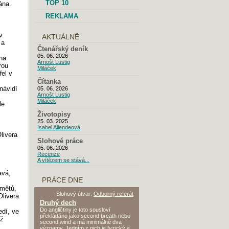
TOP 10
ána.
REKLAMA
v
AKTUÁLNĚ
 a
Čtenářský deník
05. 06. 2026
na
Arnošt Lustig
rou
Miláček
el v
Čítanka
návidí
05. 06. 2026
Arnošt Lustig
Miláček
le
Životopisy
25. 03. 2025
Isabel Allendeová
livera
Slohové práce
05. 06. 2026
Recenze
A vítězem se stává...
avá,
PRÁCE DNE
dmětů,
Slohový útvar:
Odborný referát
Olivera
Druhý dech
Do angličtiny je toto sousloví
edí, ve
překládáno jako second breath nebo
už
second wind a má minimálně dva
významy. Jedním z nich je fyzický a