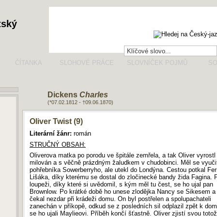
tský
ČÍTANKA
SLOHOVÉ PRÁCE
SLOVNÍČEK POJMŮ
SO
Dickens
Charles
(*07.02.1812 - †09.06.1870)
Oliver Twist (9)
Literární žánr:
román
STRUČNÝ OBSAH:
Oliverova matka po porodu ve špitále zemřela, a tak Oliver vyrostl
milován a s věčně prázdným žaludkem v chudobinci. Měl se vyuči
pohřebníka Sowerberryho, ale utekl do Londýna. Cestou potkal Fer
Lišáka, díky kterému se dostal do zločinecké bandy žida Fagina. 
loupeži, díky které si uvědomil, s kým měl tu čest, se ho ujal pan
Brownlow. Po krátké době ho unese zlodějka Nancy se Sikesem a 
čekal nezdar při krádeži domu. On byl postřelen a spolupachateli
zanechán v příkopě, odkud se z posledních sil odplazil zpět k dom
se ho ujali Maylieovi. Příběh končí šťastně. Oliver zjistí svou totož