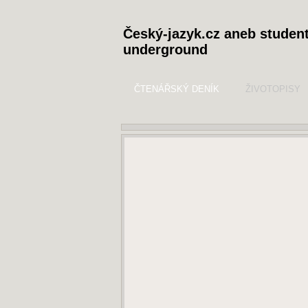
Český-jazyk.cz aneb studen
underground
ČTENÁŘSKÝ DENÍK
ŽIVOTOPISY