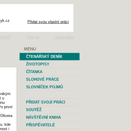
Přidat svou vlastní práci
UTĚŽ
TOP 10
REKLAMA
MENU
ČTENÁŘSKÝ DENÍK
ŽIVOTOPISY
ČÍTANKA
SLOHOVÉ PRÁCE
SLOVNÍČEK POJMŮ
 nikým
t u
PŘIDAT SVOJI PRÁCI
inu
Po první
SOUTĚŽ
Olivera
NÁVŠTĚVNÍ KNIHA
u, kde
PŘISPĚVATELÉ
nost i