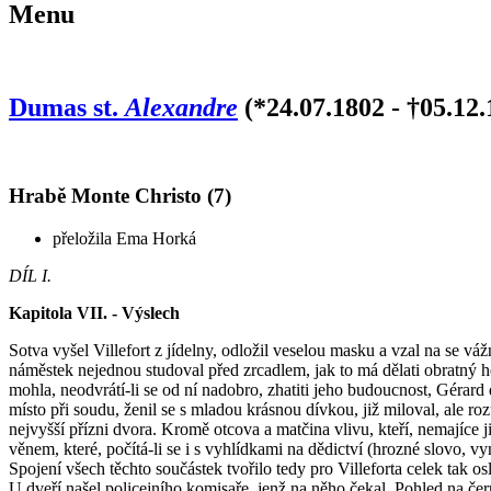
Menu
Dumas st.
Alexandre
(*24.07.1802 - †05.12.
Hrabě Monte Christo (7)
přeložila Ema Horká
DÍL I.
Kapitola VII. - Výslech
Sotva vyšel Villefort z jídelny, odložil veselou masku a vzal na se v
náměstek nejednou studoval před zrcadlem, jak to má dělati obratný h
mohla, neodvrátí-li se od ní nadobro, zhatiti jeho budoucnost, Gérard
místo při soudu, ženil se s mladou krásnou dívkou, již miloval, ale ro
nejvyšší přízni dvora. Kromě otcova a matčina vlivu, kteří, nemajíce j
věnem, které, počítá-li se i s vyhlídkami na dědictví (hrozné slovo, v
Spojení všech těchto součástek tvořilo tedy pro Villeforta celek tak os
U dveří našel policejního komisaře, jenž na něho čekal. Pohled na čer