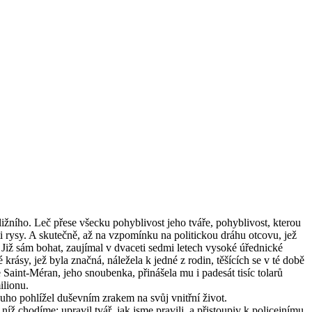
ližního. Leč přese všecku pohyblivost jeho tváře, pohyblivost, kterou
i rysy. A skutečně, až na vzpomínku na politickou dráhu otcovu, jež
. Již sám bohat, zaujímal v dvaceti sedmi letech vysoké úřednické
krásy, jež byla značná, náležela k jedné z rodin, těšících se v té době
 Saint-Méran, jeho snoubenka, přinášela mu i padesát tisíc tolarů
ilionu.
louho pohlížel duševním zrakem na svůj vnitřní život.
ž chodíme; upravil tvář, jak jsme pravili, a přistoupiv k policejnímu