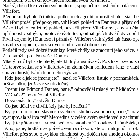
Načež, došed ke dveřím svého domu, spojeného s justičním palácem, vs
Villefort.
Předpokoj byl pln četníků a policejních agentů; uprostřed nich stál, b
Villefort prošel předpokojem, vrhl kosý pohled na Dantese a přijav od 
Ačkoli byl to jen letmý pohled, postačil přece Villefortovi, aby si u
upřímnost v silných, pootevřených rtech, odhalujících dvě řady zubů bí
První dojem byl Dantesovi příznivý. Villefort však slyšel tak často o
zásadu s dojmem, aniž si uvědomil různost obou slov.
Potlačil tedy své dobré instinkty, které chtěly se zmocniti jeho srdc
Za okamžik po něm vešel Dantes.
Mladý muž byl stále bledý, ale klidný a usmívavý. Pozdravil svého so
Tu teprve setkal se s Villefortovým ztemnělým pohledem, jenž je vlastn
spravedlností, tváří chmurného výrazu.
"Kdo jste a jak se jmenujete?" tázal se Villefort, listuje v poznámká
nešťastníku, jenž zve se obviněný.
"Jmenuji se Edmond Dantes, pane," odpověděl mladý muž klidným a j
"Váš věk?" pokračoval Villefort.
"Devatenáct let," odvětil Dantes.
"Co jste dělal ve chvíli, kdy jste byl zatčen?"
"Byl jsem přítomen slavnosti svého vlastního zasnoubení, pane," prav
vystupovala zářivá tvář Mercedina v celém svém světle vedle zachmuře
"Byl jste přítomen slavnosti svého zasnoubení?" opakoval náměstek,
"Ano, pane, hodlám se právě oženiti s dívkou, kterou miluji už tři rok
Villefort přes svou obvyklou chladnost byl dotčen tou shodou okolnost