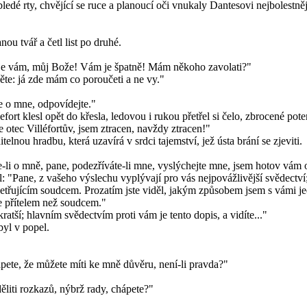
 bledé rty, chvějící se ruce a planoucí oči vnukaly Dantesovi nejbolestně
ou tvář a četl list po druhé.
o je vám, můj Bože! Vám je špatně! Mám někoho zavolati?"
něte: já zde mám co poroučeti a ne vy."
ne o mne, odpovídejte."
rt klesl opět do křesla, ledovou i rukou přetřel si čelo, zbrocené potem, a
 je otec Villéfortův, jsem ztracen, navždy ztracen!"
nou hradbu, která uzavírá v srdci tajemství, jež ústa brání se zjeviti.
li o mně, pane, podezříváte-li mne, vyslýchejte mne, jsem hotov vám 
vil: "Pane, z vašeho výslechu vyplývají pro vás nejpovážlivější svědectví
etřujícím soudcem. Prozatím jste viděl, jakým způsobem jsem s vámi je
še přítelem než soudcem."
tší; hlavním svědectvím proti vám je tento dopis, a vidíte..."
byl v popel.
pete, že můžete míti ke mně důvěru, není-li pravda?"
ěliti rozkazů, nýbrž rady, chápete?"