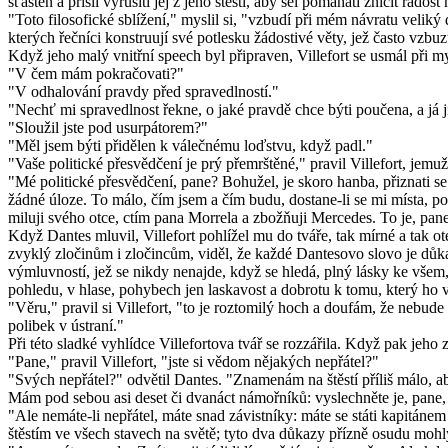
šťasten a přišli vyrušiti jej z jeho štěstí, aby šel pomáhati zničit radost
"Toto filosofické sblížení," myslil si, "vzbudí při mém návratu velik
kterých řečníci konstruují své potlesku žádostivé věty, jež často vzbu
Když jeho malý vnitřní speech byl připraven, Villefort se usmál při my
"V čem mám pokračovati?"
"V odhalování pravdy před spravedlností."
"Nechť mi spravedlnost řekne, o jaké pravdě chce býti poučena, a já 
"Sloužil jste pod usurpátorem?"
"Měl jsem býti přidělen k válečnému loďstvu, když padl."
"Vaše politické přesvědčení je prý přemrštěné," pravil Villefort, jem
"Mé politické přesvědčení, pane? Bohužel, je skoro hanba, přiznati se
žádné úloze. To málo, čím jsem a čím budu, dostane-li se mi místa, p
miluji svého otce, ctím pana Morrela a zbožňuji Mercedes. To je, pane,
Když Dantes mluvil, Villefort pohlížel mu do tváře, tak mírné a tak ot
zvyklý zločinům i zločincům, viděl, že každé Dantesovo slovo je důk
výmluvností, jež se nikdy nenajde, když se hledá, plný lásky ke všem
pohledu, v hlase, pohybech jen laskavost a dobrotu k tomu, který ho vy
"Věru," pravil si Villefort, "to je roztomilý hoch a doufám, že nebu
polibek v ústraní."
Při této sladké vyhlídce Villefortova tvář se rozzářila. Když pak jeho
"Pane," pravil Villefort, "jste si vědom nějakých nepřátel?"
"Svých nepřátel?" odvětil Dantes. "Znamenám na štěstí příliš málo, 
Mám pod sebou asi deset či dvanáct námořníků: vyslechněte je, pane, a 
"Ale nemáte-li nepřátel, máte snad závistníky: máte se státi kapitán
štěstím ve všech stavech na světě; tyto dva důkazy přízně osudu mohly