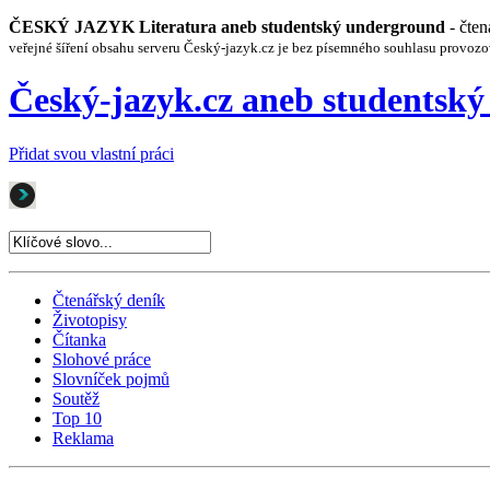
ČESKÝ JAZYK Literatura aneb studentský underground
- čte
veřejné šíření obsahu serveru Český-jazyk.cz je bez písemného souhlasu provozo
Český-jazyk.cz aneb studentsk
Přidat svou vlastní práci
Čtenářský deník
Životopisy
Čítanka
Slohové práce
Slovníček pojmů
Soutěž
Top 10
Reklama