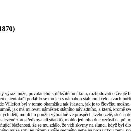
1870)
ážný výraz muže, povolaného k důležitému úkolu, rozhodovati o životě b
erec, tentokrát podařilo se mu jen s námahou stáhnouti čelo a zachmuřit
 de Villefort byl v tomto okamžiku tak šťasten, jak je to člověku možno
zumně, jak má milovati náměstek státního návladního, a která, kromě své 
iných dětí, mohli ho použíti výhradně ve prospěch svého zetě, slečna de
ynalezené zprostředkovateli sňatků), mohlo jednoho dne vzrůsti na půl m
lňující blaženosti, že se mu zdálo, že vidí skvrny na slunci, když byl d
ného muže strhl jej rázem s výše sedmého nebe na prozaickou zemi, po ní