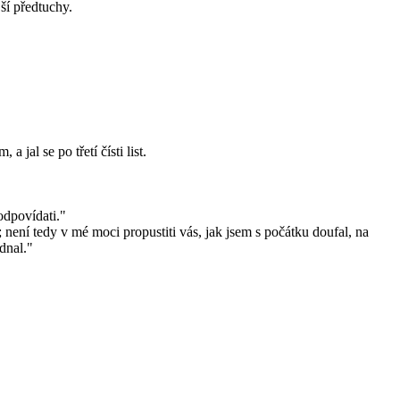
jší předtuchy.
 jal se po třetí čísti list.
odpovídati."
; není tedy v mé moci propustiti vás, jak jsem s počátku doufal, na
dnal."