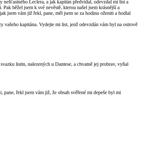
 nešťastného Leclera, a jak kapitán předvídal, odevzdal mi list a
i. Pak běžel jsem k své nevěstě, kterou našel jsem krásnější a
ak jsem vám již řekl, pane, měl jsem se za hodinu oženiti a hodlal
azy vašeho kapitána. Vydejte mi list, jenž odevzdán vám byl na ostrově
 svazku listin, nalezených u Dantese, a chvatně jej probrav, vyňal
li, pane, řekl jsem vám již, že obsah svěřené mi depeše byl mi