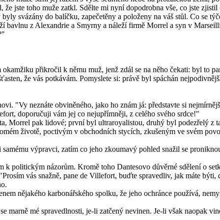
l, že jste toho muže zatkl. Sdělte mi nyní dopodrobna vše, co jste zjistil
yly svázány do balíčku, zapečetěny a položeny na váš stůl. Co se týče o
í bavlnu z Alexandrie a Smyrny a náleží firmě Morrel a syn v Marseill
?"
tom okamžiku přikročil k němu muž, jenž zdál se na něho čekati: byl to p
šťasten, že vás potkávám. Pomyslete si: právě byl spáchán nejpodivněj
vi. "Vy neznáte obviněného, jako ho znám já: představte si nejmírnější
fort, doporučuji vám jej co nejupřímněji, z celého svého srdce!"
města, Morrel pak lidové; první byl ultraroyalistou, druhý byl podezřelý 
omém životě, poctivým v obchodních stycích, zkušeným ve svém povolán
oti samému výpravci, zatím co jeho zkoumavý pohled snažil se proniknout
edem k politickým názorům. Kromě toho Dantesovo důvěrné sdělení o setká
rosím vás snažně, pane de Villefort, buďte spravedliv, jak máte býti, 
ho.
lenem nějakého karbonářského spolku, že jeho ochránce používá, nemysle
 se marně mé spravedlnosti, je-li zatčený nevinen. Je-li však naopak v