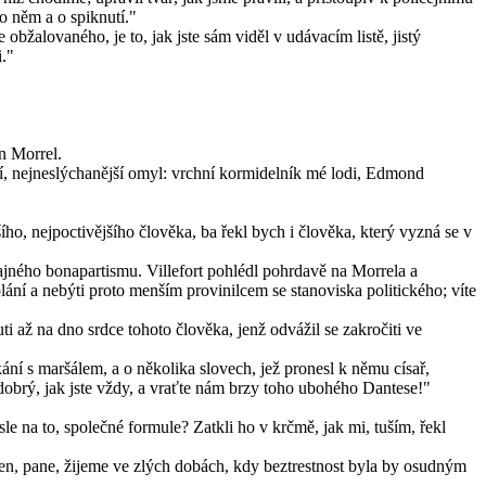
 o něm a o spiknutí."
bžalovaného, je to, jak jste sám viděl v udávacím listě, jistý
i."
an Morrel.
ší, nejneslýchanější omyl: vrchní kormidelník mé lodi, Edmond
ho, nejpoctivějšího člověka, ba řekl bych i člověka, který vyzná se v
z tajného bonapartismu. Villefort pohlédl pohrdavě na Morrela a
í a nebýti proto menším provinilcem se stanoviska politického; víte
i až na dno srdce tohoto člověka, jenž odvážil se zakročiti ve
ní s maršálem, a o několika slovech, jež pronesl k němu císař,
dobrý, jak jste vždy, a vraťte nám brzy toho ubohého Dantese!"
 na to, společné formule? Zatkli ho v krčmě, jak mi, tuším, řekl
inen, pane, žijeme ve zlých dobách, kdy beztrestnost byla by osudným