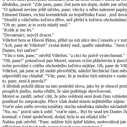
úředníku, pravil: "Zde jsem, pane; četl jsem ten dopis, dobře jste učini
"O spiknutí nevíme ještě ničeho, pane; všecky u něho nalezené papíry b
Edmond Dantes, vrchní kormidelník na trojstěžníku Farao , jenž dováž
"Sloužil u válečného loďstva dříve, než přešel k loďstvu obchodnímu
"Oh ne, pane; je to zcela mladý muž."
"Kolik je mu let."
"Devatenáct, nejvýš dvacet."
Villefort bera se Hlavní třídou, přišel na roh ulice des Conseils a v 
"Ach, pane de Villefort!" zvolal dobrý muž, spatřiv náměstka. "Jsem 
Dantes, byl zatčen!"
"Vím o tom, pane," odvětil Villefort, "a chci ho právě vyslechnouti."
"Oh, pane!" pokračoval pan Morrel, unesen svým přátelstvím k jinocho
svém povolání z celého obchodního loďstva nejlépe. Oh, pane de Ville
Villefort, jak jsme se již mohli přesvědčiti, náležel šlechtické části 
odpověděl mu chladně: "Víte, pane, že je možno býti mírným v soukr
to, pane, není-li pravda?"
A úředník položil důraz na tato poslední slova, jako by je obracel pr
prospěch jiného, moha věděti, že sám potřebuje shovívavosti.
Morrel se zarděl, neboť cítil, že jeho svědomí není dosti čisto vzhl
poněkud ho znepokojilo. Přece však dodal tónem nejhlubšího zájmu: "P
Vraťte nám znělo revolucionářsky sluchu náměstka státního návladní
"Nu, nu," pravil sám k sobě, "vraťte nám... Byl by snad ten Dantes č
komisař; v četné společnosti, dodal; byla to asi nějaká lóže."
Nahlas pak odvětil: "Pane, můžete býti úplně kliden, nedovolával jste
příkladem: byl bych tedy nucen konati svou povinnost."