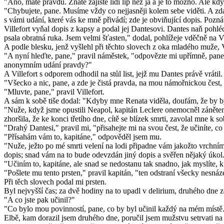
"Ano, máte pravdu. Znáte zajisté lidi líp než já a je to možno. Ale kdy
"Chybujete, pane. Musíme vždy co nejjasněji kolem sebe viděti. A zd
s vámi udání, které vás ke mně přivádí; zde je obviňující dopis. Pozn
Villefort vyňal dopis z kapsy a podal jej Dantesovi. Dantes naň pohlé
psala obratná ruka. Jsem velmi šťasten," dodal, pohlížeje vděčně na V
A podle blesku, jenž vyšlehl při těchto slovech z oka mladého muže, 
"A nyní hleďte, pane," pravil náměstek, "odpovězte mi upřímně, pane
anonymním udání pravdy?"
A Villefort s odporem odhodil na stůl list, jejž mu Dantes právě vrátil.
"Všecko a nic, pane, a zde je čistá pravda, na mou námořnickou čest
"Mluvte, pane," pravil Villefort.
A sám k sobě tiše dodal: "Kdyby mne Renata viděla, doufám, že by b
"Nuže, když jsme opustili Neapol, kapitán Leclere onemocněl zánětem 
zhoršila, že ke konci třetího dne, cítě se blízek smrti, zavolal mne k so
"Drahý Dantesi," pravil mi, "přisahejte mi na svou čest, že učiníte, c
"Přísahám vám to, kapitáne," odpověděl jsem mu.
"Nuže, ježto po mé smrti velení na lodi připadne vám jakožto vrchnímu
dopis; snad vám na to bude odevzdán jiný dopis a svěřen nějaký úkol
"Učiním to, kapitáne, ale snad se nedostanu tak snadno, jak myslíte, k
"Pošlete mu tento prsten," pravil kapitán, "ten odstraní všecky nesnáz
Při těch slovech podal mi prsten.
Byl nejvyšší čas; za dvě hodiny na to upadl v delirium, druhého dne 
"A co jste pak učinil?"
"Co bylo mou povinností, pane, co by byl učinil každý na mém místě.
Elbě, kam dorazil jsem druhého dne, poručil jsem mužstvu setrvati na p