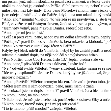
mu prsten, jenž měl mi sloužiti za poznávací znamení, a všecky dveře 
uložil mi donésti jej osobně do Paříže. Slíbil jsem mu to, neboť takové
milostnější, než kdy jindy. Díky panu Morrelovi zmohli jsme všecky cí
jsem odejeti druhého dne do Paříže, když tu na toto udání, kterým zdát
"Ano, ano," mumlal Villefort, "to vše zdá se mi pravdivým, a jste-li v
Elbě, zavažte se mi čestným slovem, že dostavíte se na první výzvu, a
"Jsem tedy volný, pane?" zvolal Dantes, radostí bez sebe.
"Ano, dejte mi jen ten list."
"Leží asi před vámi, pane, neboť byl mi odňat zároveň s mými papíry
"Počkejte," pravil Dantesovi náměstek, bera rukavice a klobouk, "po
"Panu Noirtierovi v ulici Coq-Héron v Paříži."
Kdyby byl blesk udeřil do Villeforta, nebyl by ho zasáhl prudší a neoč
odtamtud osudný dopis, na nějž pohlédl s nevýslovnou hrůzou.
"Pan Noirtier, ulice Coq-Héron, číslo 13," šeptal, bledna stále víc.
"Ano, pane," přisvědčil Dantes s údivem, "znáte ho?"
"Ne," odvětil rychle Villefort, "věrný služebník králův nezná se se spi
"Jde tedy o spiknutí?" tázal se Dantes, který byl se již domníval, že 
naprosto neznám."
"Ano," přisvědčil Villefort temným hlasem, "ale znáte jméno toho, je
"Měl-li jsem mu ji sám odevzdati, pane, musil jsem je znáti."
"A neukázal jste ten dopis nikomu?" pravil Villefort, čta a bledna tím v
"Nikomu, pane, na mou čest!"
"Nikdo neví, že měl jste u sebe list, pocházející z ostrova Elby a urč
"Nikdo, pane, kromě toho, jenž mi jej odevzdal."
"I to je mnoho, příliš mnoho!" zašeptal Villefort.