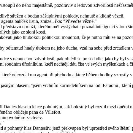
toupil do něho majestátně, pozdraviv s ledovou zdvořilostí nešťastnéh
edlivě střežen a bodán záštiplnými pohledy, nehnutě a klidně vězeň.
agenta balíček listin, zmizel, řka: "Přiveďte vězně."
činil představu o muži, kterého měl vyslýchati: poznal inteligenci v to
lých jako ze sloní kosti.
pakovati jako hlubokou politickou moudrost, že je nutno míti se na poz
e, aby odtamtud hnaly útokem na jeho ducha, vzal na sebe před zrcadlem 
udce s nenucenou zdvořilostí, pak ohlédl se po sedadle, jako by byl v 
í soudním úředníkům, kteří nechtějí dáti číst ve svých myšlenkách a čin
ch, které odevzdal mu agent při příchodu a které během hodiny vzrostly 
asným hlasem; "jsem vrchním kormidelníkem na lodi Faraonu , která p
il Dantes hlasem lehce pohnutým, tak bolestný byl rozdíl mezi oněmi r
ného obličeje pana de Villefort.
 mimovolně se zachvěv.
y."
í a pohnutý hlas Dantesův, jenž překvapen byl uprostřed svého štěstí, p