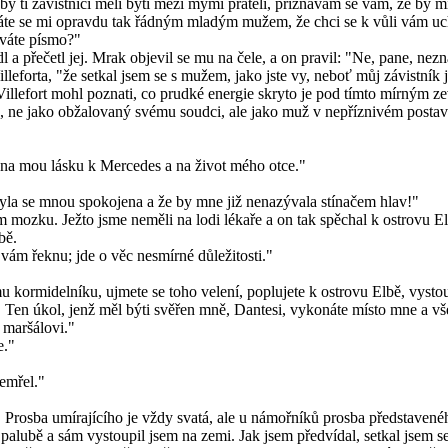
by ti závistníci měli býti mezi mými přáteli, přiznávám se vám, že by mi
áte se mi opravdu tak řádným mladým mužem, že chci se k vůli vám uchý
áváte písmo?"
dl a přečetl jej. Mrak objevil se mu na čele, a on pravil: "Ne, pane, 
illeforta, "že setkal jsem se s mužem, jako jste vy, neboť můj závistní
Villefort mohl poznati, co prudké energie skryto je pod tímto mírným z
, ne jako obžalovaný svému soudci, ale jako muž v nepříznivém postave
, na mou lásku k Mercedes a na život mého otce."
yla se mnou spokojena a že by mne již nenazývala stínačem hlav!"
mozku. Ježto jsme neměli na lodi lékaře a on tak spěchal k ostrovu Elb
bě.
o vám řeknu; jde o věc nesmírné důležitosti."
 kormidelníku, ujmete se toho velení, poplujete k ostrovu Elbě, vystou
. Ten úkol, jenž měl býti svěřen mně, Dantesi, vykonáte místo mne a vš
 maršálovi."
e."
zemřel."
 Prosba umírajícího je vždy svatá, ale u námořníků prosba představené
alubě a sám vystoupil jsem na zemi. Jak jsem předvídal, setkal jsem se 