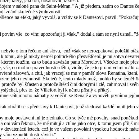
 muže, který, jako on, dosahoval již štěstí.
ý dojem v saloně pana de Saint-Méran." A již předem, zatím co Dantes č
zují zdání skutečné výmluvnosti.
šlence na efekt, jaký vyvolá, a vrátiv se k Dantesovi, pravil: "Pokračuj
jí povím vše, co vím; upozorňuji ji však," dodal a sám se nyní usmál, 
už nebylo o tom řečeno ani slova, jenž však se nerozpakoval položiti o
 k tomu, ale já nikdy neměl politického přesvědčení: je mi sotva devaten
o kterém toužím, za to budu zavázán panu Morrelovi. Všecko moje přesvě
 vše, co mohu spravedlnosti sděliti; vidíte, že je to pro ni velmi málo 
evřené zároveň, a cítil, jak vracejí se mu v paměť slova Renatina, kter
azem jeho nevinnosti. Skutečně, tento mladý muž, mohlo by se téměř ří
, protože byl šťasten a protože štěstí činí dobrými i zlé, zahrnoval i
slýchal, přes to, že Villefort byl k němu přísný a příkrý.
de mne státi mnoho námahy zavděčiti se Renatě a vyhověti prvnímu její
 zrak obrátil se s představy k Dantesovi, jenž sledoval každé hnutí jeho
aby moje postavení mi je zjednalo. Co se týče mé povahy, snad poněkud
oni vám řeknou, že mě milují a ctí ne jako otce, k tomu jsem příliš mlád
em v devatenácti letech, což je ve vašem povolání vysokou hodností; mát
 vám vzbuditi dosti závisti."