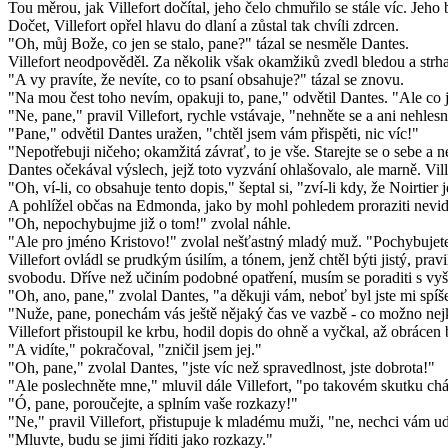
Tou měrou, jak Villefort dočítal, jeho čelo chmuřilo se stále víc. Jeho
Dočet, Villefort opřel hlavu do dlaní a zůstal tak chvíli zdrcen.
"Oh, můj Bože, co jen se stalo, pane?" tázal se nesměle Dantes.
Villefort neodpověděl. Za několik však okamžiků zvedl bledou a strhan
"A vy pravíte, že nevíte, co to psaní obsahuje?" tázal se znovu.
"Na mou čest toho nevím, opakuji to, pane," odvětil Dantes. "Ale c
"Ne, pane," pravil Villefort, rychle vstávaje, "nehněte se a ani nehles
"Pane," odvětil Dantes uražen, "chtěl jsem vám přispěti, nic víc!"
"Nepotřebuji ničeho; okamžitá závrať, to je vše. Starejte se o sebe a 
Dantes očekával výslech, jejž toto vyzvání ohlašovalo, ale marně. Villefo
"Oh, ví-li, co obsahuje tento dopis," šeptal si, "zví-li kdy, že Noirtier
A pohlížel občas na Edmonda, jako by mohl pohledem proraziti neviditel
"Oh, nepochybujme již o tom!" zvolal náhle.
"Ale pro jméno Kristovo!" zvolal nešťastný mladý muž. "Pochybujete-
Villefort ovládl se prudkým úsilím, a tónem, jenž chtěl býti jistý, pra
svobodu. Dříve než učiním podobné opatření, musím se poraditi s vyš
"Oh, ano, pane," zvolal Dantes, "a děkuji vám, neboť byl jste mi spí
"Nuže, pane, ponechám vás ještě nějaký čas ve vazbě - co možno nejkra
Villefort přistoupil ke krbu, hodil dopis do ohně a vyčkal, až obrácen 
"A vidíte," pokračoval, "zničil jsem jej."
"Oh, pane," zvolal Dantes, "jste víc než spravedlnost, jste dobrota!"
"Ale poslechněte mne," mluvil dále Villefort, "po takovém skutku chá
"Ó, pane, poroučejte, a splním vaše rozkazy!"
"Ne," pravil Villefort, přistupuje k mladému muži, "ne, nechci vám ud
"Mluvte, budu se jimi říditi jako rozkazy."