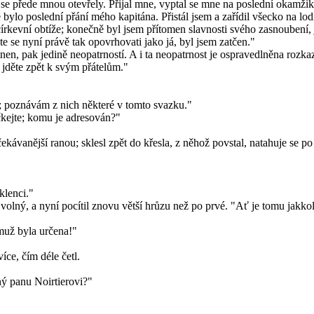
se přede mnou otevřely. Přijal mne, vyptal se mne na poslední okamžiky
 bylo poslední přání mého kapitána. Přistál jsem a zařídil všecko na lod
rkevní obtíže; konečně byl jsem přítomen slavnosti svého zasnoubení, j
e se nyní právě tak opovrhovati jako já, byl jsem zatčen."
inen, pak jedině neopatrností. A i ta neopatrnost je ospravedlněna rozk
 jděte zpět k svým přátelům."
; poznávám z nich některé v tomto svazku."
čkejte; komu je adresován?"
ekávanější ranou; sklesl zpět do křesla, z něhož povstal, natahuje se po
klenci."
je volný, a nyní pocítil znovu větší hrůzu než po prvé. "Ať je tomu jakko
muž byla určena!"
íce, čím déle četl.
ený panu Noirtierovi?"