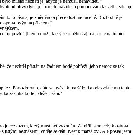
 bylo milejší neznati je, abych je nemusil nenáviděti."
liti od obvyklých justičních pravidel a pomoci vám k světlu, sděluje
neznám toho písma, je změněno a přece dosti nenucené. Rozhodně je
k je opravdovým nepřítelem."
evnějškem.
ní odpovídá jinému muži, který se o něho zajímá: co je na tomto
ě, že nechtěl přistáti na žádném bodě pobřeží, jeho nemoc se tak
píte v Porto-Ferrajo, dáte se uvésti k maršálovi a odevzdáte mu tento
ecka zásluha bude náležeti vám."
ho je rozkazem, který musí být vykonán. Zamířil jsem tedy k ostrovu
s jistými nesnázemi, chtěje se dáti uvést k maršálovi. Ale poslal jsem