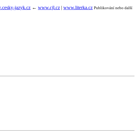
cesky-jazyk.cz
←
www.cjl.cz
|
www.literka.cz
Publikování nebo další