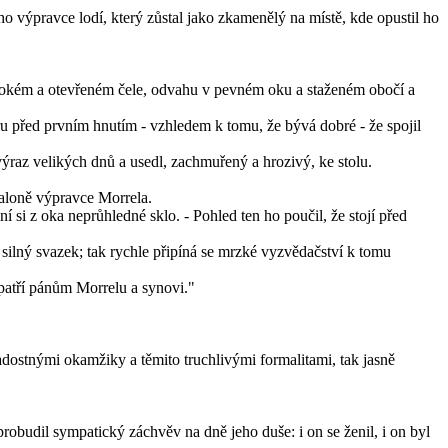
o výpravce lodí, který zůstal jako zkamenělý na místě, kde opustil ho
m širokém a otevřeném čele, odvahu v pevném oku a staženém obočí a
oru před prvním hnutím - vzhledem k tomu, že bývá dobré - že spojil
výraz velikých dnů a usedl, zachmuřený a hrozivý, ke stolu.
saloně výpravce Morrela.
í si z oka neprůhledné sklo. - Pohled ten ho poučil, že stojí před
v silný svazek; tak rychle připíná se mrzké vyzvědačství k tomu
atří pánům Morrelu a synovi."
adostnými okamžiky a těmito truchlivými formalitami, tak jasně
robudil sympatický záchvěv na dně jeho duše: i on se ženil, i on byl