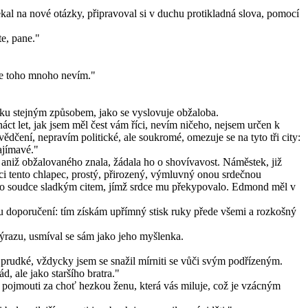
ekal na nové otázky, připravoval si v duchu protikladná slova, pomocí
te, pane."
"že toho mnoho nevím."
tázku stejným způsobem, jako se vyslovuje obžaloba.
áct let, jak jsem měl čest vám říci, nevím ničeho, nejsem určen k
dčení, nepravím politické, ale soukromé, omezuje se na tyto tři city:
zajímavé."
á, aniž obžalovaného znala, žádala ho o shovívavost. Náměstek, již
ci tento chlapec, prostý, přirozený, výmluvný onou srdečnou
 svého soudce sladkým citem, jímž srdce mu překypovalo. Edmond měl v
mu doporučení: tím získám upřímný stisk ruky přede všemi a rozkošný
 výrazu, usmíval se sám jako jeho myšlenka.
 prudké, vždycky jsem se snažil mírniti se vůči svým podřízeným.
, ale jako staršího bratra."
e pojmouti za choť hezkou ženu, která vás miluje, což je vzácným