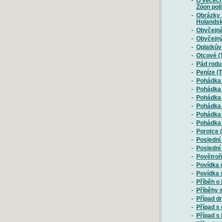
-
O věcech
Zóon poli
-
Obrázky 
Holandsk
-
Obyčejná
-
Obyčejný
-
Oplatkův
-
Otcové (
-
Pád rodu
-
Peníze (
-
Pohádka 
-
Pohádka 
-
Pohádka 
-
Pohádka 
-
Pohádka 
-
Pohádka 
-
Porotce 
-
Poslední
-
Poslední
-
Povětroň
-
Povídka 
-
Povídka 
-
Příběh o 
-
Příběhy 
-
Případ dr
-
Případ s
-
Případ s