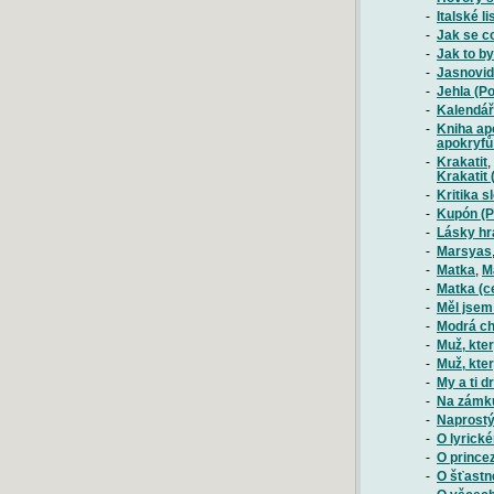
-
Italské li
-
Jak se c
-
Jak to by
-
Jasnovid
-
Jehla (P
-
Kalendář
-
Kniha ap
apokryfů 
-
Krakatit
,
Krakatit 
-
Kritika s
-
Kupón (P
-
Lásky hr
-
Marsyas
-
Matka
,
M
-
Matka (ce
-
Měl jsem
-
Modrá ch
-
Muž, kte
-
Muž, kter
-
My a ti d
-
Na zámku
-
Naprostý
-
O lyrické
-
O prince
-
O šťastn