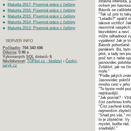
strašná intensita, 
Maturita 2017: Písemná práce z češtiny
ovšem jen hasnoucí
Básník se zašklebi
Maturita 2016: Písemná práce z češtiny
"Tak už jste to tak
Maturita 2015: Písemná práce z češtiny
"Letadlo?" opáčil ro
Maturita 2014: Písemná práce z češtiny
takové vichřici! J
nesmírně naspěch?"
Maturita 2013: Písemná práce z češtiny
bezvědomí a neví, 
může odhadnout výš
vypáleno! Jak je to
SERVER INFO
Básník pohoršeně 
Počítadlo
:
794 340 696
panákem. Ba, bylo t
Odezva
:
0.86 s
pilot, a tady ten 
Vykonaných
SQL
dotazů:
6
proč ten s nebe spa
Návštěvnost
:
TOPlist.cz - školství
›
Český-
jasnovidec polohla
jazyk.cz
Zvláštní, jak na č
moře."
"Podle jakých zná
Jasnovidec pokrčil
mnoho cest v jeho 
"To byste mohl poz
nejtrkavější.
"Jak poznat? - Vžd
číst zavřenou knihu
"Číst zavřené knihy
nejmenším zbytečn
"Snad pro vás," mí
to je zbytečné. Vy
myslet, buďte rád,
snadnější."