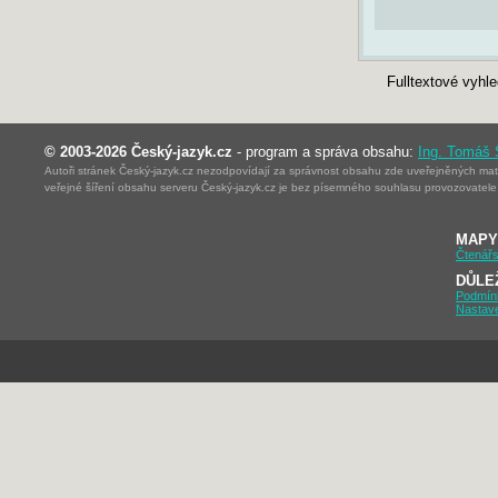
Fulltextové vyhl
© 2003-2026 Český-jazyk.cz
- program a správa obsahu:
Ing. Tomáš
Autoři stránek Český-jazyk.cz nezodpovídají za správnost obsahu zde uveřejněných mater
veřejné šíření obsahu serveru Český-jazyk.cz je bez písemného souhlasu provozovatele 
MAPY
Čtenářs
DŮLE
Podmín
Nastav