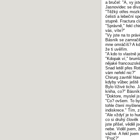
a bručel: "A, vy jst
Jasnovidec se díva
"Těžký otřes mozku,
čelisti a lebeční s
stupně. Fractura cl
"Správně," řekl chi
vás, víte?"
"Vy jste na to práv
Básník se zamračil
mne omráčíš? A kdy
že ti uvěřím.
"A kdo to vlastně j
"Kdopak ví," bruml
nějaké francouzské
Snad letěl přes Rot
vám neřekl nic?"
Chirurg zavrtěl hl
kdyby vůbec ještě
Bylo tíživé ticho. 
kniha, co?" Básník
"Doktore, myslel js
"Co? ovšem. To byl
tohle čtení myšlene
indiskrece." Tím, z
"Ale vždyť je to h
co si druhý člověk
jste přišel, věděl 
nebe. Viděl jsem, ž
vážné. A řekl jsem 
"Proč?"