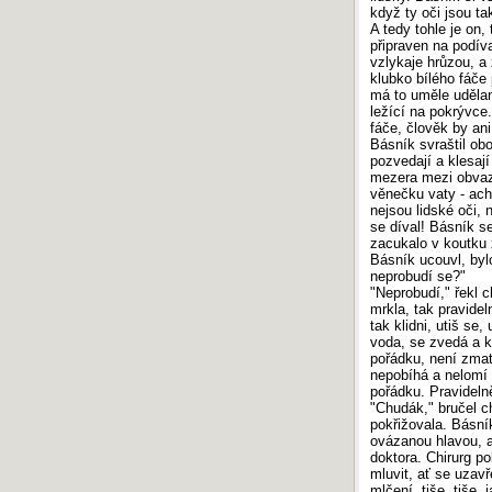
když ty oči jsou t
A tedy tohle je on,
připraven na podív
vzlykaje hrůzou, a
klubko bílého fáče
má to uměle udělané
ležící na pokrývce
fáče, člověk by ani
Básník svraštil ob
pozvedají a klesají
mezera mezi obvaz
věnečku vaty - ach
nejsou lidské oči, 
se díval! Básník se
zacukalo v koutku
Básník ucouvl, byl
neprobudí se?"
"Neprobudí," řekl c
mrkla, tak pravidel
tak klidni, utiš se,
voda, se zvedá a k
pořádku, není zmat
nepobíhá a nelomí 
pořádku. Pravideln
"Chudák," bručel ch
pokřižovala. Básní
ovázanou hlavou, al
doktora. Chirurg p
mluvit, ať se uzavř
mlčení, tiše, tiše,