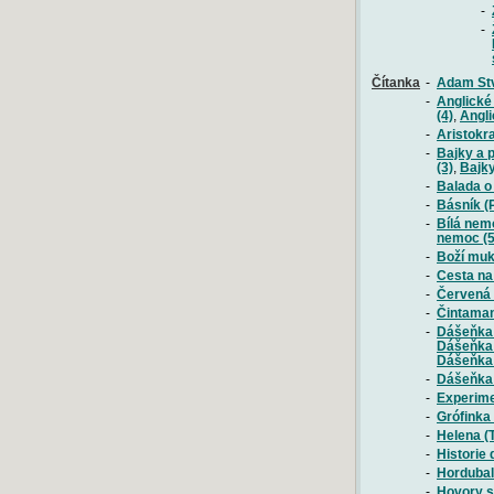
-
-
Čítanka
-
Adam Stv
-
Anglické 
(4)
,
Angli
-
Aristokr
-
Bajky a 
(3)
,
Bajky
-
Balada o
-
Básník (
-
Bílá nem
nemoc (5
-
Boží mu
-
Cesta na
-
Červená p
-
Čintaman
-
Dášeňka č
Dášeňka č
Dášeňka č
-
Dášeňka č
-
Experime
-
Grófinka
-
Helena (
-
Historie 
-
Hordubal
-
Hovory s