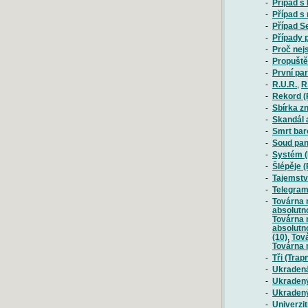
-
Případ s
-
Případ s
-
Případ S
-
Případy 
-
Proč nej
-
Propuště
-
První par
-
R.U.R.
,
R
-
Rekord (
-
Sbírka z
-
Skandál a
-
Smrt bar
-
Soud pan
-
Systém (
-
Šlépěje 
-
Tajemstv
-
Telegram
-
Továrna 
absolutno
Továrna 
absolutno
(10)
,
Tová
Továrna 
-
Tři (Trap
-
Ukradená
-
Ukradený
-
Ukradený 
-
Univerzit