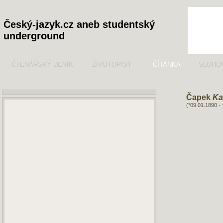
Český-jazyk.cz aneb studentský
underground
ČTENÁŘSKÝ DENÍK
ŽIVOTOPISY
ČÍTANKA
SLOHO
Čapek
Ka
(*09.01.1890 -