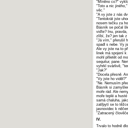
"Míněno co?" vyklo
"Toto a nic jiného,
věc."
"A vy jste z nás d
"Tentokrát jste uho
nosem tečku za h
Básník se počal šk
viďte? Inu, pravda,
zlíbí, že? jen tak 
"Já vím," přerušil 
spadl s nebe. Vy j
Ale vy jste na to p
linek má spojení k
mohl přiletět od mo
sequitur, pane. Ne
vyhrkl svárlivě, "
"Jak?"
"Docela přesně. An
"Vy jste ho viděl?"
"Ne. Nemusím přece
Básník si zamyšlen
moře rád. Ale nemy
moře teplé a husté 
samá chaluha, jako
zatřpytí se to těžc
jasnovidec k něče
"Zatracený člověče
IV.
Trvalo to hodně dlo