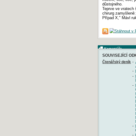
důstojného.
Teprve ve vratech 
chirurg zamyšleně:
Případ X," Mávl ru
Komentáře
SOUVISEJÍCÍ OD
Čtenářský deník
-
-
-
-
-
-