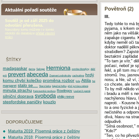
Povětroň (2)
AKTUÁLNÍ POŘADÍ SOUTĚŽE
III.
Soutěž je od září 2025 do
Tedy tohle to má b
odvolání přerušena.
pyjama, s krkem ov
Navzdory tomu můžete i v tomto
něm jako na věšáku
období do databáze
přidat vlastní
práci
.
zapaluje cigaretu.
kdyby neměl oči ta
doktor nadělil pěk
strašidlem? Zajist
beztaktní zapřádat
ŠTÍTKY
"To tam je vítr," d
počasí, neboť je spo
Hermiona
madagaskar
darina
Salinger
zombie blondýny
déšť
řekl, a při tom mu
prevert
abeceda
hrdý
stromů. Inu, jasno
prší
Znamení zvěrokruhu
zachraňme
nosu, a hle, už ví,
komu chybí kolečko
proměna rozbor
Attila
kola
hoi
co chcete, ale tenh
stalo se....
margaret
Stará láska
báječná holka
přoč je tráva zelená
To by měl někdo vi
minuta strachu
Rowlingov
francouzská revoluce
Loučení k panně
i bradu a měří s n
svoboda
silniční doprava
philip reeve
nachýlenou hlavu, 
stepfordske paničky
kouzlo
naproti. - Kousne h
to a ono fyzické a 
nečistého a odporné
dívá, hlavu na stra
odpudivě.
DOPORUČUJEME
"Silná osobnost," 
"Kdo?"
Maturita 2019: Písemná práce z češtiny
"Ten, co ho přivezl
Maturita 2018: Písemná práce z češtiny