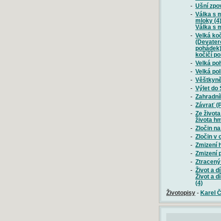
-
Ušní zpo
-
Válka s 
mloky (4
Válka s m
-
Velká ko
(Devater
pohádek)
kočičí p
-
Velká po
-
Velká po
-
Věštkyně
-
Výlet do
-
Zahradní
-
Závrať (
-
Ze život
života h
-
Zločin na
-
Zločin v 
-
Zmizení 
-
Zmizení 
-
Ztracený
-
Život a d
Život a d
(4)
Životopisy
-
Karel 