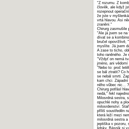
"Z rozumu. Z kombi
člověk, ale když jst
rozepnout operační 
že jste v myšlenká
vrtá hlavou. Asi ně
zranění."
Chirurg zasmušile 
"Ale já jsem se na 
dívat se a kombinov
bručel opovržlivě,
myslíte. Já jsem dá
A zase to ticho, ob
toho raněného. Je
"Vždyť on nemá tvář,
jméno, ani vědomí
"Nebo to: proč let
se bál ztratit? Co 
se nebál smrti. Za
kam chci. Západní o
něho vůbec nic... ?
Chirurg potřásl hl
nedá," řekl najedno
Milosrdná sestra, 
opuchlé nohy a plo
milosrdenství. Sta
příliš soustředěn n
která leží mezi ne
milosrdná sestra a s
jeptiška v pozoru, s
lidsky. Básník si v