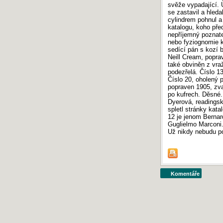
svěže vypadající. 
se zastavil a hleda
cylindrem pohnul a 
katalogu, koho pře
nepříjemný poznate
nebo fyziognomie k
sedící pán s kozí 
Neill Cream, popra
také obviněn z vraž
podezřelá. Číslo 13
Číslo 20, oholený 
popraven 1905, zva
po kufrech. Děsné.
Dyerová, readings
spletl stránky kata
12 je jenom Bernard
Guglielmo Marconi
Už nikdy nebudu pos
Komentáře