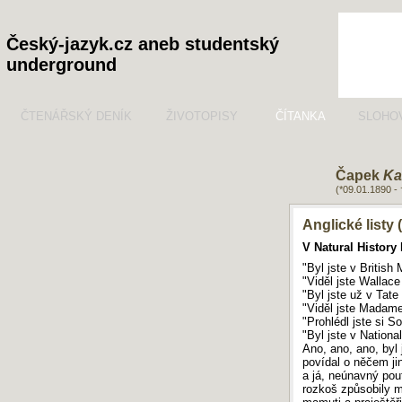
Český-jazyk.cz aneb studentský
underground
ČTENÁŘSKÝ DENÍK
ŽIVOTOPISY
ČÍTANKA
SLOHO
Čapek
Ka
(*09.01.1890 -
Anglické listy 
V Natural Histor
"Byl jste v Britis
"Viděl jste Wallace
"Byl jste už v Tate
"Viděl jste Madam
"Prohlédl jste si 
"Byl jste v Nationa
Ano, ano, ano, byl 
povídal o něčem jin
a já, neúnavný pou
rozkoš způsobily m