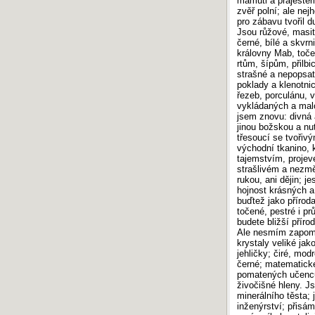
mamuti a praještěři
zvěř polní; ale nej
pro zábavu tvořil 
Jsou růžové, masit
černé, bílé a skvrn
královny Mab, toče
rtům, šípům, přilbi
strašné a nepopsat
poklady a klenotni
řezeb, porculánu, 
vykládaných a mal
jsem znovu: divná 
jinou božskou a nu
třesoucí se tvořiv
východní tkanino,
tajemstvím, projeve
strašlivém a nezmě
rukou, ani dějin; j
hojnost krásných a
buďtež jako příroda
točené, pestré i prů
budete bližší příro
Ale nesmím zapomen
krystaly veliké jak
jehličky; čiré, mod
černé; matematick
pomatených učenců;
živočišné hleny. J
minerálního těsta; 
inženýrství; přisám