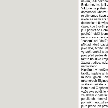
nevím, je-li dokon
Endu; nevím, je-li
Viktorie na plátně 
domorodci Ohnivé z
relativismus času a 
nikde za námi ani p
dokonalosti člověk
čase, kde člověk po
je-li portrét od R
pobřeží; viděl jse
nebo masce ze Zlat
"nahoru" ani "dolů"
příklad, který dávaj
jako diví, tvořte 
vytvořit vrchol a d
jako před padesáti 
tamté bouřlivé kraj
žádná tradice; nelz
nebývalého.
Hledáte-li v londýn
tabák, najdete je; 
muzeu i galérii Ba
mramorech Elginov
světa a můžete jez
Ham a od Claphamu
vaše oko potěšilo k
za sklem v galérií
po ulicích, nemrká
pomník, nepozdrav
je to přece jen pr