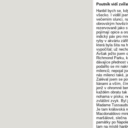
Poutník vidí zvířa
Hanbil bych se, k
všecko. I viděl js
večerním slunci, n
obrovským hovězím 
rezervovaně jako st
pojímají opice a o
indický páv pro mn
ryby v akváriu zář
která byla šita na 
vypočítal; už nechc
Avšak ježto jsem o
Richmond Parku, kd
dávajíce přednost v
podařilo se mi nakr
milenců; nepojal js
nás milenci také, 
Zaléval jsem se po
liánami a vším, čí
jenž v ohromné ber
každém obratu tak
nohama v písku; ne
zvláštní zvyk. By
Madame Tussauds je
Je tam královská r
Macdonaldovo minis
maršálové, slečna 
památky po Napoleo
tam na místě hanby