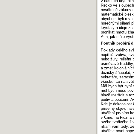
v nás síla krystali
Řecko ve sloupech,
nesčíslné zákony s
matematické blesky
abychom byli rovni 
horečnými silami p
krystaly a ideje zn
pronikat hmotu žha
Ach, jak málo výst
Poutník probírá d
Poklady celého svě
nepříliš tvořivá, 
nebo žuly, reliéfní
usměvavé Buddhy, 
a změť koloniálníc
dózičky šňupáků, k
sekretáře, saracén
všecko, co na svě
Měl bych být nyní 
měl bych něco poví
hlavě roztřídit a r
podiv a poučení. A
Kde je dokonalost č
příšerný objev, nal
utváření prvního ka
v Číně, na Fidži a
svého tvořivého živ
říkám vám tedy, že 
utvářeje první pop