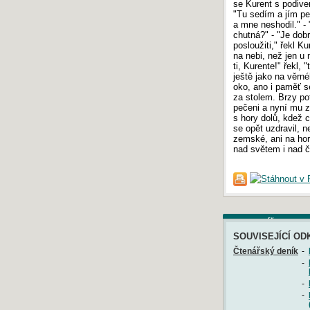
se Kurent s podiven
"Tu sedím a jím pe
a mne neshodil." - 
chutná?" - "Je dobr
posloužiti," řekl K
na nebi, než jen u m
ti, Kurente!" řekl, 
ještě jako na věrné
oko, ano i paměť s
za stolem. Brzy po
pečeni a nyní mu za
s hory dolů, kdež 
se opět uzdravil, 
zemské, ani na ho
nad světem i nad čl
Komentáře
SOUVISEJÍCÍ OD
Čtenářský deník
-
-
-
-