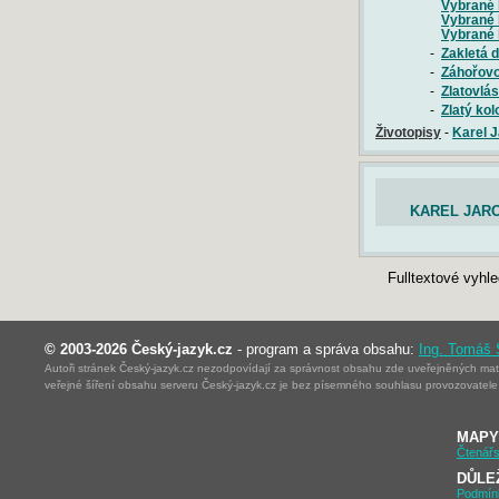
Vybrané b
Vybrané b
Vybrané b
-
Zakletá d
-
Záhořovo
-
Zlatovlá
-
Zlatý kol
Životopisy
-
Karel 
KAREL JARO
Fulltextové vyhl
© 2003-2026 Český-jazyk.cz
- program a správa obsahu:
Ing. Tomáš
Autoři stránek Český-jazyk.cz nezodpovídají za správnost obsahu zde uveřejněných mater
veřejné šíření obsahu serveru Český-jazyk.cz je bez písemného souhlasu provozovatele 
MAPY
Čtenářs
DŮLE
Podmín