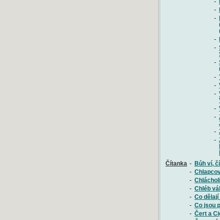
-
-
-
-
-
-
-
-
-
-
-
-
-
Čítanka
-
Bůh ví, č
-
Chlapcov
-
Chlácholi
-
Chléb vál
-
Co dělají
-
Co jsou p
-
Čert a C