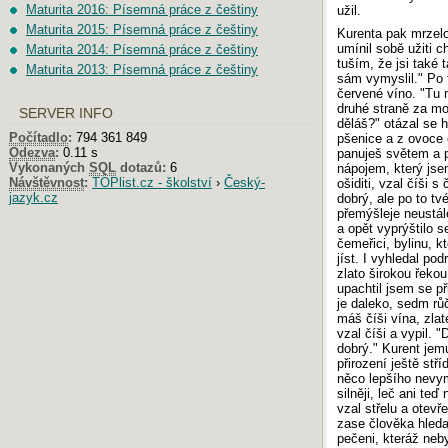
Maturita 2016: Písemná práce z češtiny
užil.
Maturita 2015: Písemná práce z češtiny
Kurenta pak mrzelo
umínil sobě užiti ch
Maturita 2014: Písemná práce z češtiny
tuším, že jsi také 
Maturita 2013: Písemná práce z češtiny
sám vymyslil." Po t
červené víno. "Tu 
druhé straně za mo
SERVER INFO
děláš?" otázal se h
Počítadlo
:
794 361 849
pšenice a z ovoce č
Odezva
:
0.11 s
panuješ světem a p
Vykonaných
SQL
dotazů:
6
nápojem, který jsem
Návštěvnost
:
TOPlist.cz - školství
›
Český-
ošiditi, vzal číši 
jazyk.cz
dobrý, ale po to t
přemýšleje neustále
a opět vyprýštilo s
čemeřici, bylinu, k
jíst. I vyhledal po
zlato širokou řekou
upachtil jsem se p
je daleko, sedm růčk
máš číši vína, zlat
vzal číši a vypil. "
dobrý." Kurent jemu
přirození ještě stř
něco lepšího nevymy
silněji, leč ani te
vzal střelu a otevř
zase člověka hleda
pečeni, kteráž neb