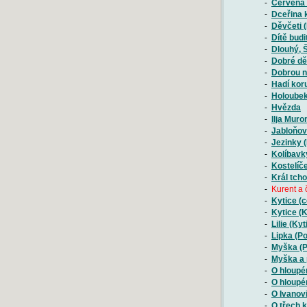
-
Červená 
-
Dceřina k
-
Děvčeti (
-
Dítě budi
-
Dlouhý, 
-
Dobré dě
-
Dobrou 
-
Hadí kor
-
Holoubek
-
Hvězda
-
Ilja Mur
-
Jabloňov
-
Jezinky 
-
Kolíbavk
-
Kostelíče
-
Král tch
-
Kurent a 
-
Kytice (c
-
Kytice (K
-
Lilie (Kyt
-
Lipka (P
-
Myška (P
-
Myška a 
-
O hloupé
-
O hloupé
-
O Ivanov
-
O třech 