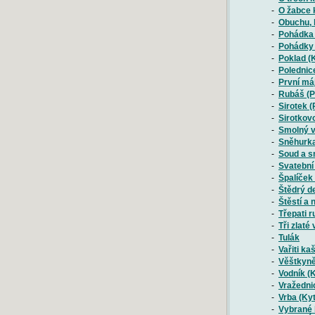
-
O žabce 
-
Obuchu, 
-
Pohádka 
-
Pohádky (
-
Poklad (
-
Polednice
-
První má
-
Rubáš (P
-
Sirotek (
-
Sirotkov
-
Smolný v
-
Sněhurka
-
Soud a s
-
Svatební 
-
Špalíček
-
Štědrý d
-
Štěstí a 
-
Třepati 
-
Tři zlat
-
Tulák
-
Vařiti ka
-
Věštkyně
-
Vodník (K
-
Vražedni
-
Vrba (Kyt
-
Vybrané 