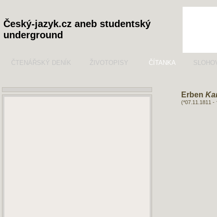
Český-jazyk.cz aneb studentský
underground
ČTENÁŘSKÝ DENÍK
ŽIVOTOPISY
ČÍTANKA
SLOHO
Erben
Kar
(*07.11.1811 -