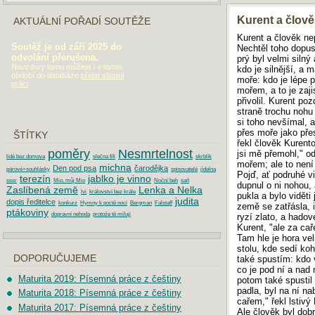
Kurent a člov
AKTUÁLNÍ POŘADÍ SOUTĚŽE
Kurent a člověk ne
Soutěž je od září 2025 do
Nechtěl toho dopust
odvolání přerušena.
prý byl velmi silný
Navzdory tomu můžete i v tomto
kdo je silnější, a m
období do databáze
přidat vlastní
moře: kdo je lépe p
práci
.
mořem, a to je zaji
přivolil. Kurent po
straně trochu nohu 
si toho nevšímal, 
přes moře jako pře
ŠTÍTKY
řekl člověk Kurento
poměry
Nesmrtelnost
jsi mě přemohl," od
lidé bez domova
slečna fifi
skrblík
mořem; ale to není
michna
Den pod psa
čarodějka
párové+souhlásky
spisovatelé
jídelna
Pojď, ať podruhé vi
terezín
jablko je vinno
sssr
Mio, můj Mio
Noční beh
saň
dupnul o ni nohou,
Zaslíbená země
Lenka a Nelka
lvi
království bez krále
pukla a bylo viděti
judita
dopis ředitelce
konkurz
Hymny k poctě noci
Bergman
Falstaff
země se zatřásla, 
ptákoviny
dopravní nehoda
protože tě miluji
ryzí zlato, a hadové
Kurent, "ale za ca
Tam hle je hora ve
stolu, kde sedí koh
DOPORUČUJEME
také spustím: kdo v
co je pod ní a nad 
Maturita 2019: Písemná práce z češtiny
potom také spustil 
padla, byl na ní n
Maturita 2018: Písemná práce z češtiny
cařem," řekl lstivý
Maturita 2017: Písemná práce z češtiny
Ale člověk byl dobr