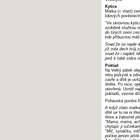
Kytice
Matka (= vlast) zem
lidových pověstech)
"Ve skrovnou kytici
ozdobně stužkou o
do širých zemí cest
kde příbuznou máš 
Snad že se najde d
jíž mile dech tvůj 
snad že i najdeš n
jenž k tobě srdce n
Poklad
Na Velký pátek obj
nitru jeskyně a od
zavře a dítě je uvě
dítěte. Po roce, op
otevřená. Uvnitř na
pokladů, vezme dít
Pohanská pověra řík
A když zlato matka
dítě se tu na ni tře
třese a žalostně pl
"Mama, mama, ach
chytajíc ji ručinka
"Mlč, synáčku, mlč
počkej jenom ještě 