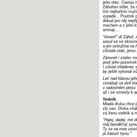
jeho otec. Cestou 
Záhořovi slíbit, že
tím nejhorším muči
vypadá... Poutník p
dokud pro něj nepři
mechem a z jeho ky
umírají...
"Amen!" dí Záhoř.
sesul se ve skrov
a jen ostružina na
zůstala státi, jem
Zároveň i stařec m
pouť jeho pozemská
I zůstal mládenec 
by ještě vykonal vů
Leč nad hlavou jeh
vznášejí se dvě hol
v radostném plesu 
až i se vznesly k 
Vodník
Mladá dívka chce jí
zlý sen. Dívka vša
za ženu vodník a m
"Hajej, dadej, mé d
můj bezděčný synu
Ty se na mne usmí
já žalostí hynu."