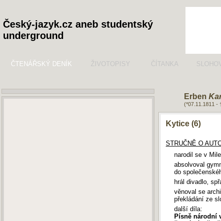
Český-jazyk.cz aneb studentský
underground
ČTENÁŘSKÝ DENÍK
ŽIVOTOPISY
ČÍTANKA
SLOHO
Erben
Kar
(*07.11.1811 -
Kytice (6)
STRUČNĚ O AUTO
narodil se v Mil
absolvoval gymn
do společenskéh
hrál divadlo, sp
věnoval se archi
překládání ze sl
další díla:
Písně národní 