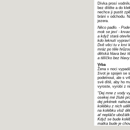
Dívka prosí vodníka
bez dítěte a do kle
nechce ji pustit zpě
brání v odchodu. N
jezera.
Něco padlo. - Pode
mok se jeví - krvav
a když stará otevře
kdo leknutí vypraví
Dvě věci tu v krvi l
mráz po těle hrůzo
dětská hlava bez t
a tělíčko bez hlavy
Vrba
Žena v noci vypadá 
život je spojen se
podetnout, ale s vr
své dítě, aby ho m
vyroste, vyrobí z n
"Dej mne z vody vy
osekej mé žluté pro
dej prkének nařezat
kolébku z nich uděl
na kolébku vlož dě
ať nepláče ubožátk
Když se bude koléb
matka bude je chov
Proutí zasaď podlé