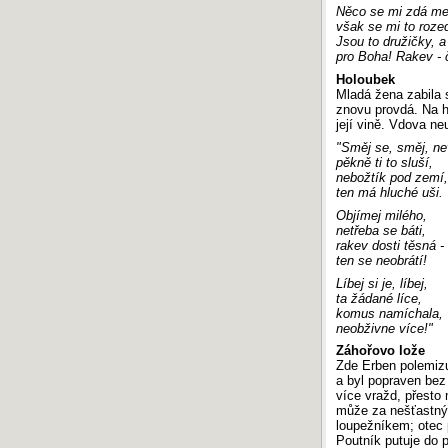
Něco se mi zdá mez
však se mi to rozed
Jsou to družičky, a
pro Boha! Rakev - č
Holoubek
Mladá žena zabila 
znovu provdá. Na h
její vině. Vdova n
"Směj se, směj, ne
pěkně ti to sluší,
nebožtík pod zemí,
ten má hluché uši.
Objímej milého,
netřeba se báti,
rakev dosti těsná -
ten se neobrátí!
Líbej si je, líbej,
ta žádané líce,
komus namíchala,
neobživne více!"
Záhořovo lože
Zde Erben polemizu
a byl popraven bez 
více vražd, přesto
může za nešťastný o
loupežníkem; otec 
Poutník putuje do p