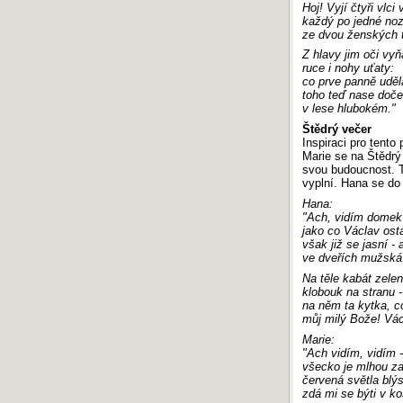
Hoj! Vyjí čtyři vlci 
každý po jedné no
ze dvou ženských t
Z hlavy jim oči vyň
ruce i nohy uťaty:
co prve panně uděl
toho teď nase doče
v lese hlubokém."
Štědrý večer
Inspiraci pro tento
Marie se na Štědrý 
svou budoucnost. To
vyplní. Hana se do
Hana:
"Ach, vidím domek -
jako co Václav ost
však již se jasní -
ve dveřích mužská 
Na těle kabát zelen
klobouk na stranu 
na něm ta kytka, c
můj milý Bože! Vá
Marie:
"Ach vidím, vidím 
všecko je mlhou za
červená světla blýs
zdá mi se býti v ko