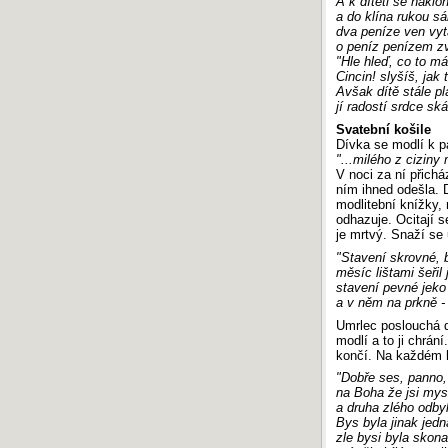
A k dítěti se naklon
a do klína rukou s
dva peníze ven vyt
o peníz penízem z
"Hle hleď, co to m
Cincin! slyšíš, jak 
Avšak dítě stále pl
jí radostí srdce sk
Svatební košile
Dívka se modlí k p
"...milého z ciziny 
V noci za ní přichá
ním ihned odešla. 
modlitební knížky, 
odhazuje. Ocitají s
je mrtvý. Snaží se
"Stavení skrovné, 
měsíc lištami šeřil 
stavení pevné jeko
a v něm na prkně -
Umrlec poslouchá d
modlí a to ji chrá
končí. Na každém hr
"Dobře ses, panno, 
na Boha že jsi mysl
a druha zlého odby
Bys byla jinak jedn
zle bysi byla skona