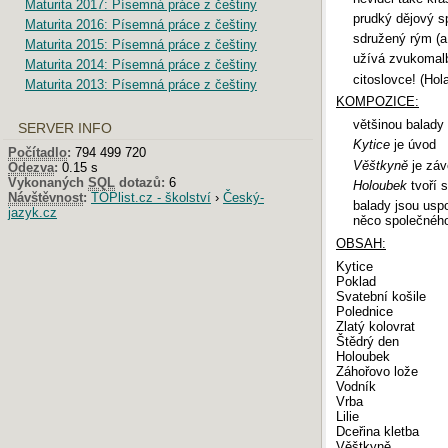
Maturita 2017: Písemná práce z češtiny
prudký dějový sp
Maturita 2016: Písemná práce z češtiny
sdružený rým (a 
Maturita 2015: Písemná práce z češtiny
užívá zvukomal
Maturita 2014: Písemná práce z češtiny
citoslovce! (Hol
Maturita 2013: Písemná práce z češtiny
KOMPOZICE:
většinou balady 
SERVER INFO
Kytice
je úvod
Počítadlo
:
794 499 720
Věštkyně
je záv
Odezva
:
0.15 s
Vykonaných
SQL
dotazů:
6
Holoubek
tvoří s
Návštěvnost
:
TOPlist.cz - školství
›
Český-
balady jsou usp
jazyk.cz
něco společného 
OBSAH:
Kytice
Poklad
Svatební košile
Polednice
Zlatý kolovrat
Štědrý den
Holoubek
Záhořovo lože
Vodník
Vrba
Lilie
Dceřina kletba
Věštkyně