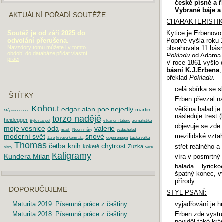
české písně a ř
Vybrané báje a
AKTUÁLNÍ POŘADÍ SOUTĚŽE
CHARAKTERISTIK
Kytice je Erbenovo ž
Soutěž je od září 2025 do
Poprvé vyšla roku
odvolání přerušena.
obsahovala 11 bás
Navzdory tomu můžete i v tomto
období do databáze
přidat vlastní
Pokladu
od Adama 
práci
.
V roce 1861 vyšlo
básní K.J.Erbena
,
překlad
Pokladu
.
celá sbírka se s
ŠTÍTKY
Erben převzal n
Kohout
edgar alan poe
nejedly
většina balad je
martin
Můj všední den
následuje trest
torzo nadějě
heidegger
Bylo nas pet
v kárném táboře
žurnalistika
objevuje se zde 
moje vesnice
óda
valerie
mash
Noční můry
vzducholod
moderní svět
snové
mezilidské vztah
Jaro
krvavá komnata
eugen oněgin
Lucká válka
Thomas
četba knih
chytrost
střet reálného a
koketě
Zuzka
sirny
vere
Kaligramy
Kundera Milan
víra v posmrtný 
balada = lyricko
špatný konec, vy
přírody
DOPORUČUJEME
STYL PSANÍ:
vyjadřování je h
Maturita 2019: Písemná práce z češtiny
Erben zde vystup
Maturita 2018: Písemná práce z češtiny
neviděl také krá