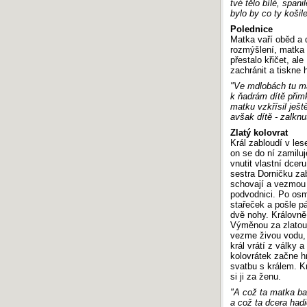
tvé tělo bílé, spanil
bylo by co ty košile
Polednice
Matka vaří oběd a d
rozmýšlení, matka 
přestalo křičet, al
zachránit a tiskne h
"Ve mdlobách tu ma
k ňadrám dítě přim
matku vzkřísil ještě
avšak dítě - zalknu
Zlatý kolovrat
Král zabloudí v le
on se do ní zamiluje
vnutit vlastní dcer
sestra Dorničku zab
schovají a vezmou 
podvodnici. Po osm
stařeček a pošle p
dvě nohy. Královně 
Výměnou za zlatou 
vezme živou vodu, p
král vrátí z války
kolovrátek začne hr
svatbu s králem. K
si ji za ženu.
"A což ta matka ba
a což ta dcera had