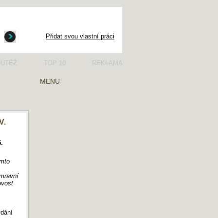
Přidat svou vlastní práci
UTĚŽ
TOP 10
REKLAMA
MENU
V.
.
ímto
 mravní
vost
ydání