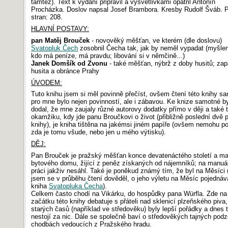
tamtéž). Text k vydání připravil a vysvětlivkami opatřil Antonín
Procházka. Doslov napsal Josef Brambora. Kresby Rudolf Šváb. 
stran: 208.
HLAVNÍ POSTAVY:
pan Matěj Brouček
- novověký měšťan, ve kterém (dle doslovu)
Svatopluk Čech
zosobnil Čecha tak, jak by neměl vypadat (myšlení
kdo má peníze, má pravdu; libování si v němčině...)
Janek Domšík od Zvonu
- také měšťan, nýbrž z doby husitů; zap
husita a obránce Prahy
ÚVODEM:
Tuto knihu jsem si měl povinně přečíst, ovšem čtení této knihy s
pro mne bylo nejen povinností, ale i zábavou. Ke knize samotné b
dodal, že mne zaujaly různé autorovy dodatky přímo v ději a také t
okamžiku, kdy jde panu Broučkovi o život (přibližně poslední dvě p
knihy), je kniha tištěna na jakémsi jiném papíře (ovšem nemohu po
zda je tomu všude, nebo jen u mého výtisku).
DĚJ:
Pan Brouček je pražský měšťan konce devatenáctého století a maj
bytového domu, žijící z peněz získaných od nájemníků; na manuá
práci jakživ nesáhl. Také je poněkud známý tím, že byl na Měsíci 
jsem se v průběhu čtení dověděl, o jeho výletu na Měsíc pojednává
kniha
Svatopluka Čecha
).
Celkem často chodí na Vikárku, do hospůdky pana Würfla. Zde na
začátku této knihy debatuje s přáteli nad sklenicí plzeňského piva
starých časů (například ve středověku) byly lepší pořádky a dnes 
nestojí za nic. Dále se společně baví o středověkých tajných pod
chodbách vedoucích z Pražského hradu.