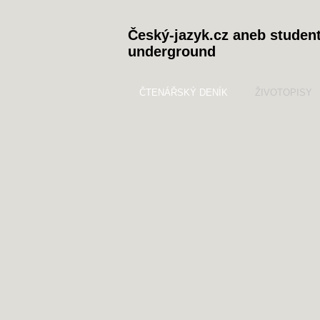
Český-jazyk.cz aneb studen
underground
ČTENÁŘSKÝ DENÍK
ŽIVOTOPISY