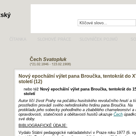
tský
ČÍTANKA
SLOHOVÉ PRÁCE
SLOVNÍČEK POJMŮ
SO
Čech
Svatopluk
(*21.02.1846 - †23.02.1908)
Nový epochální výlet pana Broučka, tentokrát do X
století (12)
nebo též
Nový epochální výlet pana Broučka, tentokrát do 15
století
Autor líčí život Prahy na počátku husitského revolučního hnutí a t
prostředím provádí svého nehrdinského hrdinu pana Broučka. Na
protikladu jeho sobecky pohodlného a zbabělého chameleonství a
opravdovosti, statečnosti a obětavosti husitů ukazuje
Čech
úpadko
své doby.
BIBLIOGRAFICKÉ ÚDAJE:
Vydalo Státní pedagogické nakladatelství v Praze roku 1977 (6. v