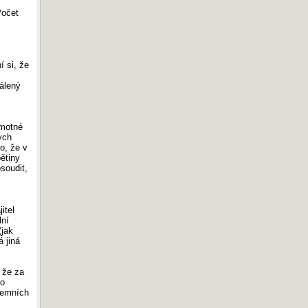
Počet
 si, že
álený
amotné
ych
o, že v
ětiny
soudit,
itel
lní
(jak
 jiná
, že za
to
zemních