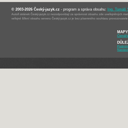
© 2003-2026 Český-jazyk.cz
- program a správa obsahu:
Ing. Tomáš
Autoři stránek Český-jazyk.cz nezodpovídají za správnost obsahu zde uveřejněných mater
veřejné šíření obsahu serveru Český-jazyk.cz je bez písemného souhlasu provozovatele 
MAPY
Čtenářs
DŮLE
Podmín
Nastav