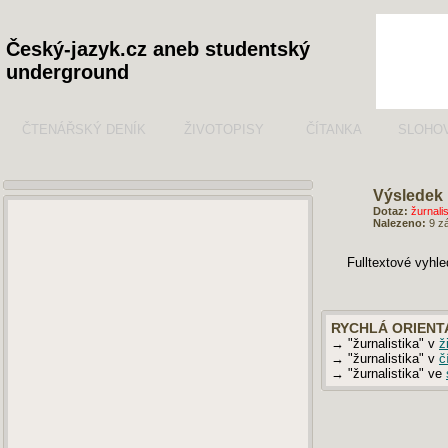
Český-jazyk.cz aneb studentský
underground
ČTENÁŘSKÝ DENÍK
ŽIVOTOPISY
ČÍTANKA
SLOHO
Výsledek 
Dotaz:
žurnalis
Nalezeno:
9 z
Fulltextové vyhl
RYCHLÁ ORIENT
→ "žurnalistika" v
ž
→ "žurnalistika" v
č
→ "žurnalistika" ve