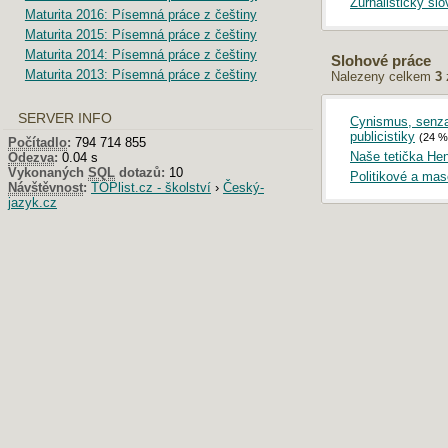
Žurnalistický slo
Maturita 2016: Písemná práce z češtiny
Maturita 2015: Písemná práce z češtiny
Maturita 2014: Písemná práce z češtiny
Slohové práce
Maturita 2013: Písemná práce z češtiny
Nalezeny celkem
3
SERVER INFO
Cynismus, senzac
publicistiky
(24 %
Počítadlo
:
794 714 855
Naše tetička Hen
Odezva
:
0.04 s
Vykonaných
SQL
dotazů:
10
Politikové a ma
Návštěvnost
:
TOPlist.cz - školství
›
Český-
jazyk.cz