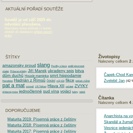
AKTUÁLNÍ POŘADÍ SOUTĚŽE
Soutěž je od září 2025 do
odvolání přerušena.
Navzdory tomu můžete i v tomto
období do databáze
přidat vlastní
práci
.
Životopisy
ŠTÍTKY
Nalezeny celkem
2
slang
amazonsky proud
Povídky o lásce
anděl pitvornosti
Jiří Marek
ukradeny spis
bitva
sládek
Příšerné příběhy
Čapek-Chod Kare
dům duchů
smrt hippodamie
Housle maminka
Hadrián z Římsů
fikce
Zvelebil Jan
(42 
Herodotos
ČEKÁNÍ
můj kůň
poklad v kůlně
pat a mat
Hlava XII
ZVYKY
vizionář
J.R.Tolkien
začátek
jednočlenné
sud vína
vojáci
přídavná jména
bubny
neboli
Čítanka
Nalezeny celkem
4
DOPORUČUJEME
Anarchista na vo
Maturita 2019: Písemná práce z češtiny
Skandál a žurnali
Maturita 2018: Písemná práce z češtiny
Vesnice jedenácté
Maturita 2017: Písemná práce z češtiny