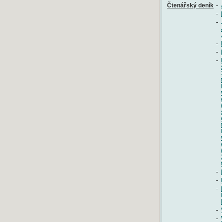
Čtenářský deník
-
-
-
-
-
-
-
-
-
-
-