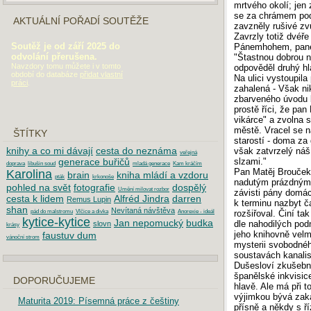
mrtvého okolí; jen 
se za chrámem podél
AKTUÁLNÍ POŘADÍ SOUTĚŽE
zavzněly rušivé zv
Zavrzly totiž dvéře
Soutěž je od září 2025 do
Pánemhohem, pane
odvolání přerušena.
"Štastnou dobrou n
Navzdory tomu můžete i v tomto
odpověděl druhý hl
období do databáze
přidat vlastní
Na ulici vystoupil
práci
.
zahalená - Však ni
zbarveného úvodu b
prostě říci, že pa
vikárce" a zvolna 
městě. Vracel se n
ŠTÍTKY
starostí - doma za
knihy a co mi dávají
cesta do neznáma
však zatvrzelý náš
veřejná
generace buřičů
slzami."
doprava
libušin soud
mladá generace
Kam kráčím
Pan Matěj Brouček
Karolina
brain
kniha mládí a vzdoru
pták
krkonoše
nadutým prázdným 
pohled na svět
fotografie
dospělý
Umění milovat rozbor
závisti pány domác
cesta k lidem
Alfréd Jindra
darren
Remus Lupin
k terminu nazbyt č
shan
Nevítaná návštěva
pád do malstromu
Vlčice a divka
Anorexie - ideál
rozšiřoval. Činí ta
kytice-kytice
Jan nepomucký
budka
dle nahodilých pod
slovn
krásy
jeho knihovně velm
faustuv dum
vánoční strom
mysterii svobodnéh
soustavách kanalis
Dušesloví zkušebn
španělské inkvisice
DOPORUČUJEME
hlavě. Ale má při t
výjimkou bývá zaka
Maturita 2019: Písemná práce z češtiny
přísně a někdy s ř