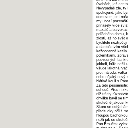
úvahách, jež cesto
Nevypadáš zle, ty 
spokojeně, jako by
domovem jest naše z
my ubozí pozemšťa
přinášely více sví
mazalů a barvokazů,
pořádného domu, kd
zlosti, až ho svět 
bydlitelé neztrpčuj
a darebáctvím všeh
každodenně kazily s
polemikami, zpráva
podvodných bankrot
jakkoli, hůře nežli
všude lakotná rvačk
proti národu, válk
nebo nějaký nový zá
blátivé kouli s Pá
Za této pessimist
schodů. Přes nízko
niž trčely různotv
chvilku bavil se tí
skutečně jakousi k
Skoro se ostýchám 
předsudky příliš mo
hloupou báchorkou.
nežli jak se skuteč
Pan Brouček vylezl