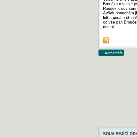
Broučka a veliké j
Rousek k dovršení 
Avšak ponechám ji
lidí a podám čtenář
co vše pan Brouček
dostal.
Komentáře
SOUVISEJÍCÍ OD