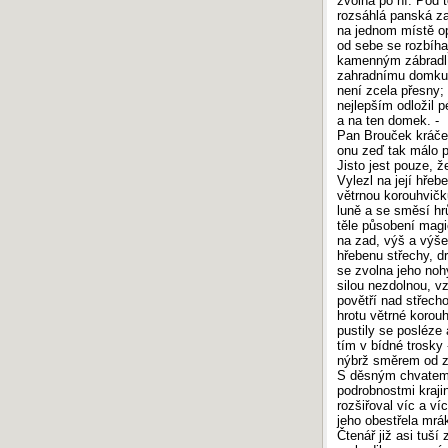
zvolna po ní. Pod 
rozsáhlá panská zah
na jednom místě op
od sebe se rozbíha
kamenným zábradl
zahradnímu domku, 
není zcela přesny; 
nejlepším odložil 
a na ten domek. -
Pan Brouček kráčel
onu zeď tak málo p
Jisto jest pouze, ž
Vylezl na její hře
větrnou korouhvičk
luně a se směsí hr
těle působení magic
na zad, výš a výše,
hřebenu střechy, d
se zvolna jeho nohy 
silou nezdolnou, v
povětří nad střecho
hrotu větrné korouh
pustily se posléze
tím v bídné trosky 
nýbrž směrem od z
S děsným chvatem 
podrobnostmi kraji
rozšiřoval víc a ví
jeho obestřela mrá
Čtenář již asi tuš