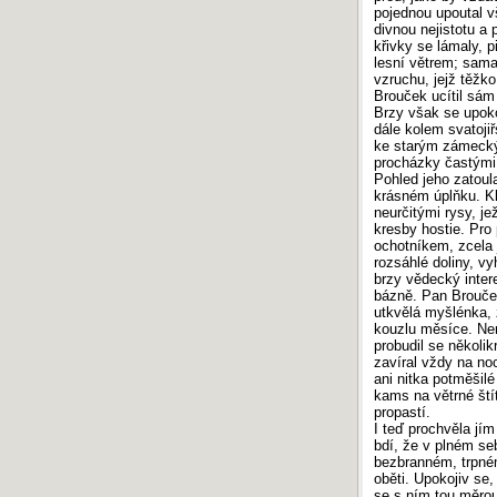
pojednou upoutal v
divnou nejistotu a 
křivky se lámaly, p
lesní větrem; sama
vzruchu, jejž těžko
Brouček ucítil sám
Brzy však se upoko
dále kolem svatoj
ke starým zámecký
procházky častými 
Pohled jeho zatoul
krásném úplňku. Kli
neurčitými rysy, je
kresby hostie. Pro
ochotníkem, zcela 
rozsáhlé doliny, vy
brzy vědecký inter
bázně. Pan Brouček
utkvělá myšlénka, 
kouzlu měsíce. Ne
probudil se několik
zavíral vždy na no
ani nitka potměšilé
kams na větrné ští
propastí.
I teď prochvěla jím
bdí, že v plném se
bezbranném, trpné
oběti. Upokojiv se,
se s ním tou měrou,