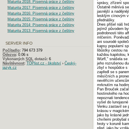
Maturita 2018: Písemná práce z češtiny
správy, zřízení spo
Ostatně měnívá se 
Maturita 2017: Písemná práce z češtiny
jasnější a nadějněj
Maturita 2016: Písemná práce z češtiny
lesklým cínovým v
Maturita 2015: Písemná práce z češtiny
přednášky.
Dnes přišel náš hr
Maturita 2014: Písemná práce z češtiny
jejímž původem byl
Maturita 2013: Písemná práce z češtiny
podrobnosti této af
mlčením. Poněvadž 
ani sourodé společn
SERVER INFO
kapsy popularní sp
Počítadlo
:
794 673 379
libůstky cestou na 
Odezva
:
0.06 s
každou kapitolou, k
Vykonaných
SQL
dotazů:
6
Würfl," snášela se
Návštěvnost
:
TOPlist.cz - školství
›
Český-
jeho rozrušenou du
jazyk.cz
zbyl v hospůdce s 
zapředl se s panem
měsíčních a prone
nevěřícím učencům 
mrknutím na hodiny
Pan Brouček začal 
hostinského na hod
nepoznati tendence
vyšel do lunojasné 
Venku zastavil se 
krásou v magickém 
jako by krásné jed
chvílemi probybal s
hroty v koruně kam
před, jako by vzdá