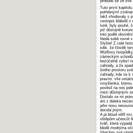
probudil se ze své 
Tuto první kapitolu
potřebnými změnam
takž shodovaly s p
cestopis blábolil 
luně, byly pouhé, 
jež důstojně koruno
toto podlé obvinění
hledá sobě rovné v 
Slyšte! Z celé hist
tolik, že člověk t
Würflovy hospůdky 
zámeckým schodům
bezúčelně vylezl n
zahrady, a že spad
širého prostoru sv
zahrady, kde se k 
pravím: vše ostatní
smyšlenka, kterou
pověsil na nos jedi
mezi důstojnými se
Dostalo se mi práv
ani z daleka nezava
jeho nosu nesouvis
docela jiným.
A já bloud věřil m
oštěpům učenců! Ar
tváři, která vypad
bledě modrýma očim
Všechny své vlastn