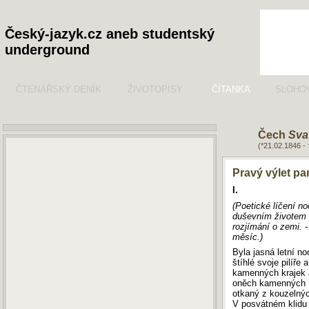
Český-jazyk.cz aneb studentský
underground
ČTENÁŘSKÝ DENÍK
ŽIVOTOPISY
ČÍTANKA
SLOHO
Čech
Sva
(*21.02.1846 -
Pravý výlet pa
I.
(Poetické líčení n
duševním životem p
rozjímání o zemi. 
měsíc.)
Byla jasná letní no
štíhlé svoje pilíře
kamenných krajek a
oněch kamenných ú
otkaný z kouzelnýc
V posvátném klidu 