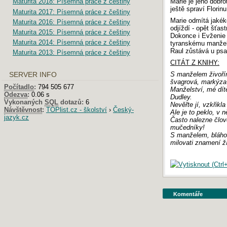
Marie je jeho dobr
Maturita 2018: Písemná práce z češtiny
ještě spraví Florin
Maturita 2017: Písemná práce z češtiny
Marie odmítá jakék
Maturita 2016: Písemná práce z češtiny
odjíždí - opět šťas
Maturita 2015: Písemná práce z češtiny
Dokonce i Evženie 
Maturita 2014: Písemná práce z češtiny
tyranskému manželov
Raul zůstává u psa
Maturita 2013: Písemná práce z češtiny
CITÁT Z KNIHY:
S manželem živořím
SERVER INFO
švagrová, markýza
Počítadlo
:
794 505 677
Manželství, mé dítě
Odezva
:
0.06 s
Dudley.
Vykonaných
SQL
dotazů:
6
Nevěřte jí, vzkřikl
Návštěvnost
:
TOPlist.cz - školství
›
Český-
Ale je to peklo, v
jazyk.cz
Často nalezne člově
mučedníky!
S manželem, bláhov
milovati znamení ží
Komentáře