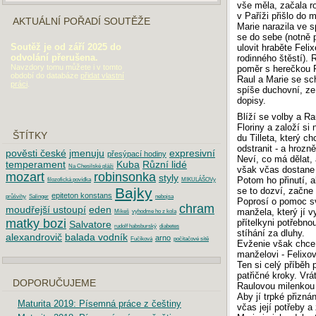
vše měla, začala r
v Paříži přišlo do 
AKTUÁLNÍ POŘADÍ SOUTĚŽE
Marie narazila ve 
se do sebe (notně 
Soutěž je od září 2025 do
ulovit hraběte Feli
odvolání přerušena.
rodinného štěstí).
Navzdory tomu můžete i v tomto
poměr s herečkou F
období do databáze
přidat vlastní
Raul a Marie se sch
práci
.
spíše duchovní, ze 
dopisy.
Blíží se volby a R
Floriny a založí si
ŠTÍTKY
du Tilleta, který c
odstranit - a hrozn
pověsti české
jmenuju
expresivní
přesýpací hodiny
Neví, co má dělat, 
temperament
Kuba
Různí lidé
Na Chesilské pláži
však včas dostane 
mozart
robinsonka
styly
Potom ho přinutí, a
filozofická povídka
MIKULÁŠOVy
Bajky
se to dozví, začne
epiteton konstans
průšvihy
Salinger
nebojsa
Poprosí o pomoc sv
chram
moudřejší ustoupí
eden
manžela, který jí vy
Mikeš
vyhodme ho z kola
matky bozi
přítelkyni potřebn
Salvatore
rudolf habsburský
diabetes
stíhání za dluhy.
alexandrovič
balada vodník
arno
Fučíková
počítačové sítě
Evženie však chce 
manželovi - Felixov
Ten si celý příběh 
patřičné kroky. Vrá
DOPORUČUJEME
Raulovou milenkou 
Aby jí trpké přizná
Maturita 2019: Písemná práce z češtiny
včas její potřeby a