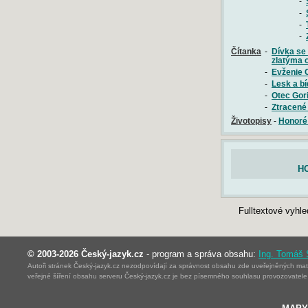
-
-
-
-
Čítanka
-
Dívka se
zlatýma 
-
Evženie 
-
Lesk a bí
-
Otec Gor
-
Ztracené 
Životopisy
-
Honoré
H
Fulltextové vyhl
© 2003-2026 Český-jazyk.cz
- program a správa obsahu:
Ing. Tomáš
Autoři stránek Český-jazyk.cz nezodpovídají za správnost obsahu zde uveřejněných mater
veřejné šíření obsahu serveru Český-jazyk.cz je bez písemného souhlasu provozovatele 