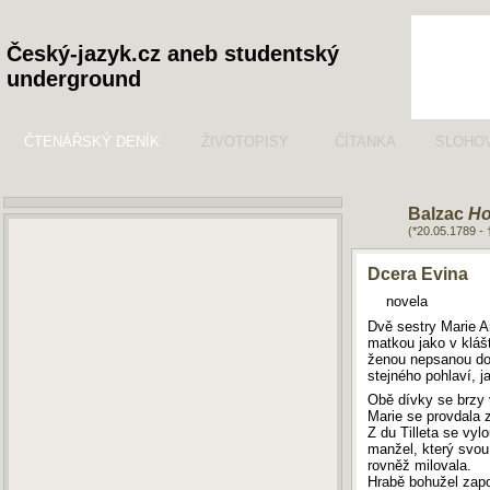
Český-jazyk.cz aneb studentský
underground
ČTENÁŘSKÝ DENÍK
ŽIVOTOPISY
ČÍTANKA
SLOHO
Balzac
Ho
(*20.05.1789 -
Dcera Evina
novela
Dvě sestry Marie A
matkou jako v kláš
ženou nepsanou doh
stejného pohlaví, j
Obě dívky se brzy v
Marie se provdala 
Z du Tilleta se vyl
manžel, který svou 
rovněž milovala.
Hrabě bohužel zapo