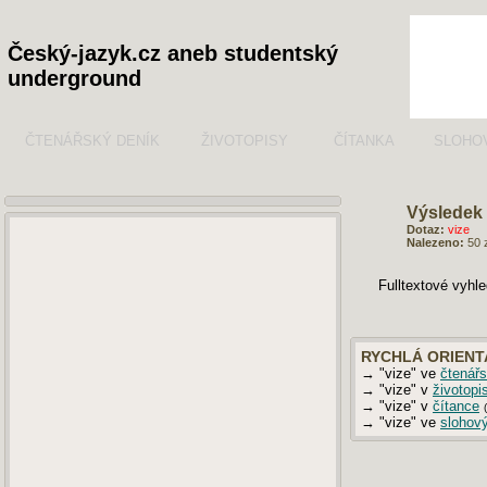
Český-jazyk.cz aneb studentský
underground
ČTENÁŘSKÝ DENÍK
ŽIVOTOPISY
ČÍTANKA
SLOHO
Výsledek 
Dotaz:
vize
Nalezeno:
50 
Fulltextové vyhl
RYCHLÁ ORIENT
→ "vize" ve
čtenář
→ "vize" v
životopi
→ "vize" v
čítance
→ "vize" ve
slohov