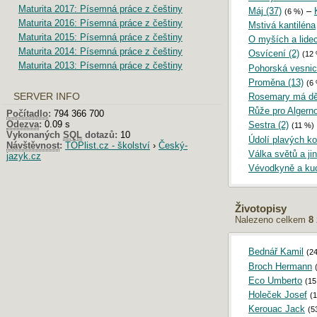
Maturita 2017: Písemná práce z češtiny
Máj (37)
–
(6 %)
Maturita 2016: Písemná práce z češtiny
Mstivá kantiléna
Maturita 2015: Písemná práce z češtiny
O myších a lidec
Maturita 2014: Písemná práce z češtiny
Osvícení (2)
(12
Maturita 2013: Písemná práce z češtiny
Pohorská vesni
Proměna (13)
(6
SERVER INFO
Rosemary má děť
Růže pro Algern
Počítadlo
:
794 366 700
Odezva
:
0.09 s
Sestra (2)
(11 %)
Vykonaných
SQL
dotazů:
10
Údolí plavých kon
Návštěvnost
:
TOPlist.cz - školství
›
Český-
Válka světů a ji
jazyk.cz
Vévodkyně a ku
Životopisy
Nalezeno celkem
8
Bednář Kamil
(2
Broch Hermann
Eco Umberto
(1
Holeček Josef
(
Kerouac Jack
(5