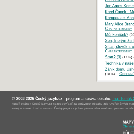
Jan Amos Komens
Karel Čapek - Ma
Komparace: Anna
Mary Alice Brand
Charakteristiky
Můj koníček?
(2
Sen, kterým žiji
Silas, člověk s o
Charakteristiky
Smrt? (3)
(17 %)
Technika v naše
Zánik domu Ushe
–
Odborné
(10 %)
© 2003-2026 Český-jazyk.cz
- program a správa obsahu:
Ing. Tomáš
Autoři stránek Český-jazyk.cz nezodpovídají za správnost obsahu zde uveřejněných mater
veřejné šíření obsahu serveru Český-jazyk.cz je bez písemného souhlasu provozovatele 
MAPY
Čtenářs
DŮLE