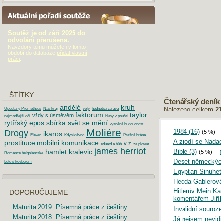
AKTUÁLNÍ POŘADÍ SOUTĚŽE
Soutěž je od září 2025 do
odvolání přerušena.
Navzdory tomu můžete i v tomto
období do databáze
přidat vlastní
práci
.
ŠTÍTKY
Čtenářský deník
andělé
kruh
Nalezeno celkem
2
Upoutaný Prométheus
Náš kraj
vely
hodnotící zpráva
faktorum
taylor
vždy s úsměvěm
nejmodřejší oči
hlasy v poušti
rytířský epos
sbírka
svět se mění
vysněná budoucnost
Moliére
1984 (16)
Drogy
(5 %)
ikaros
Eleven
Kdysi dávno
Prašná brána
A zrodí se Nada
prostituce
mobilni komunikace
v z
eduard a bůh
za plotem
james herriot
Bible (3)
–
hamlet kralevic
(5 %)
Romance helgolandske
Deset německýc
Léto s kovbojem
Egypťan Sinuhet
Hedda Gablerov
Hitlerův Mein K
DOPORUČUJEME
komentářem Jiří
Maturita 2019: Písemná práce z češtiny
Invalidní souroz
Maturita 2018: Písemná práce z češtiny
Já nejsem nevidi