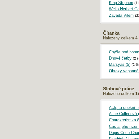
King Stephen
(1
Wells Herbert G
Závada Vilém
(2
Čítanka
Nalezeny celkem
4
Chýše pod horami
Dnové četby
(2 
Marsyas (5)
(2 %
Obrazy vepsané
Slohové práce
Nalezeno celkem
1
Ach, ta dnešní m
Alice Cullenová (
Charakteristika
Čas a jeho řízen
Dopis Coco Cha
Friedrich Nietzsc