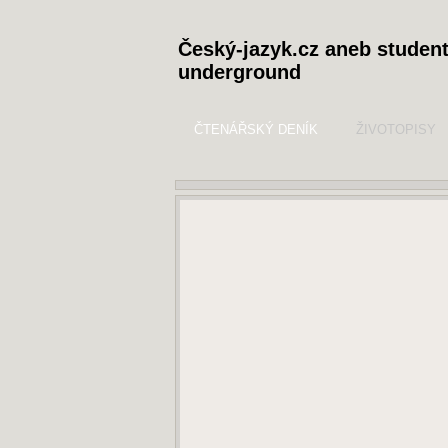
Český-jazyk.cz aneb studen
underground
ČTENÁŘSKÝ DENÍK
ŽIVOTOPISY