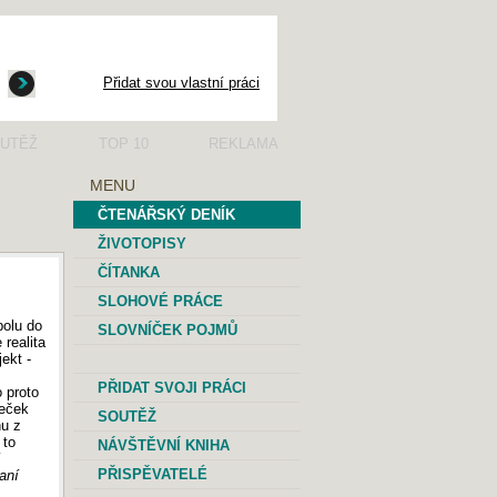
Přidat svou vlastní práci
UTĚŽ
TOP 10
REKLAMA
MENU
ČTENÁŘSKÝ DENÍK
ŽIVOTOPISY
ČÍTANKA
SLOHOVÉ PRÁCE
polu do
SLOVNÍČEK POJMŮ
 realita
ekt -
PŘIDAT SVOJI PRÁCI
 proto
teček
SOUTĚŽ
nu z
 to
NÁVŠTĚVNÍ KNIHA
í
PŘISPĚVATELÉ
aní