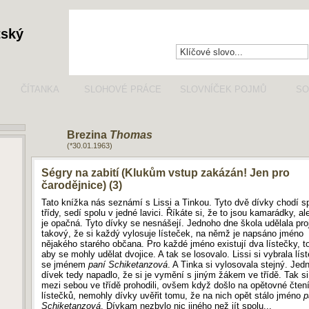
tský
ČÍTANKA
SLOHOVÉ PRÁCE
SLOVNÍČEK POJMŮ
SO
Brezina
Thomas
(*30.01.1963)
Ségry na zabití (Klukům vstup zakázán! Jen pro
čarodějnice) (3)
Tato knížka nás seznámí s Lissi a Tinkou. Tyto dvě dívky chodí s
třídy, sedí spolu v jedné lavici. Říkáte si, že to jsou kamarádky, ale
je opačná. Tyto dívky se nesnášejí. Jednoho dne škola udělala proj
takový, že si každý vylosuje lísteček, na němž je napsáno jméno
nějakého starého občana. Pro každé jméno existují dva lístečky, to
aby se mohly udělat dvojice. A tak se losovalo. Lissi si vybrala lís
se jménem
paní Schiketanzová
. A Tinka si vylosovala stejný. Jed
dívek tedy napadlo, že si je vymění s jiným žákem ve třídě. Tak si
mezi sebou ve třídě prohodili, ovšem když došlo na opětovné čten
lístečků, nemohly dívky uvěřit tomu, že na nich opět stálo jméno
p
Schiketanzová
. Dívkam nezbylo nic jiného než jít spolu...