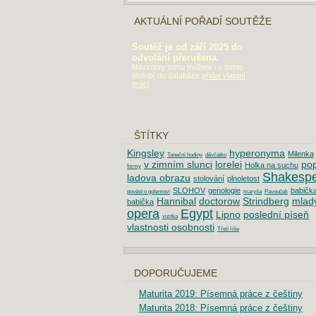
AKTUÁLNÍ POŘADÍ SOUTĚŽE
Soutěž je od září 2025 do
odvolání přerušena.
Navzdory tomu můžete i v tomto
období do databáze
přidat vlastní
práci
.
ŠTÍTKY
Kingsley
hyperonyma
Milenka
Taneční hodiny
děvčátko
v zimním slunci
lorelei
pop
Holka na suchu
formy
Shakesp
ladova obrazu
stolování
plnoletost
SLOHOV
genologie
babička
pověst o golemovi
maryša
Pavouček
Hannibal
doctorow
Strindberg
mladý
babička
opera
Egypt
Lipno
poslední píseň
vizitka
vlastnosti osobnosti
Třetí řiše
DOPORUČUJEME
Maturita 2019: Písemná práce z češtiny
Maturita 2018: Písemná práce z češtiny