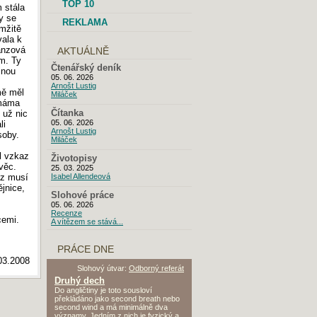
TOP 10
 stála
y se
REKLAMA
amžitě
vala k
anzová
AKTUÁLNĚ
m. Ty
Čtenářský deník
inou
05. 06. 2026
Arnošt Lustig
mě měl
Miláček
 máma
 už nic
Čítanka
05. 06. 2026
li
Arnošt Lustig
soby.
Miláček
al vzkaz
Životopisy
věc.
25. 03. 2025
az musí
Isabel Allendeová
ějnice,
Slohové práce
05. 06. 2026
Recenze
cemi.
A vítězem se stává...
PRÁCE DNE
03.2008
Slohový útvar:
Odborný referát
Druhý dech
Do angličtiny je toto sousloví
překládáno jako second breath nebo
second wind a má minimálně dva
významy. Jedním z nich je fyzický a