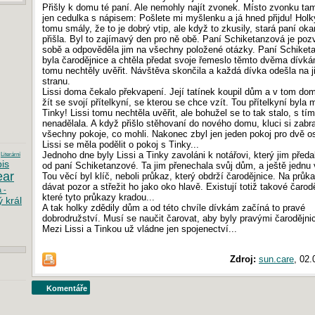
Přišly k domu té paní. Ale nemohly najít zvonek. Místo zvonku tam
jen cedulka s nápisem: Pošlete mi myšlenku a já hned přijdu! Holk
tomu smály, že to je dobrý vtip, ale když to zkusily, stará paní ok
přišla. Byl to zajímavý den pro ně obě. Paní Schiketanzová je poz
sobě a odpověděla jim na všechny položené otázky. Paní Schiket
byla čarodějnice a chtěla předat svoje řemeslo těmto dvěma dívká
tomu nechtěly uvěřit. Návštěva skončila a každá dívka odešla na j
stranu.
Lissi doma čekalo překvapení. Její tatínek koupil dům a v tom do
žít se svojí přítelkyní, se kterou se chce vzít. Tou přítelkyní byla
Tinky! Lissi tomu nechtěla uvěřit, ale bohužel se to tak stalo, s tím
nenadělala. A když přišlo stěhovaní do nového domu, kluci si zabra
všechny pokoje, co mohli. Nakonec zbyl jen jeden pokoj pro dvě o
Lissi se měla podělit o pokoj s Tinky...
Jednoho dne byly Lissi a Tinky zavoláni k notářovi, který jim před
Literární
is
od paní Schiketanzové. Ta jim přenechala svůj dům, a ještě jednu 
ear
Tou věcí byl klíč, neboli průkaz, který obdrží čarodějnice. Na průk
dávat pozor a střežit ho jako oko hlavě. Existují totiž takové čarod
 -
které tyto průkazy kradou...
 král
A tak holky zdědily dům a od této chvíle dívkám začíná to pravé
dobrodružství. Musí se naučit čarovat, aby byly pravými čarodějni
Mezi Lissi a Tinkou už vládne jen spojenectví...
Zdroj:
sun.care
, 02.
Komentáře