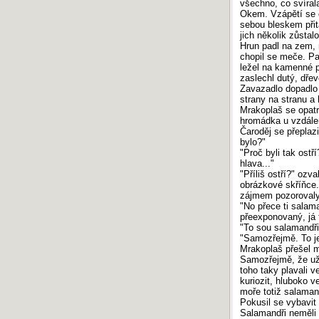
všechno, co svíral
Okem. Vzápětí se c
sebou bleskem přit
jich několik zůstalo 
Hrun padl na zem, n
chopil se meče. Pa
ležel na kamenné p
zaslechl dutý, dřev
Zavazadlo dopadlo 
strany na stranu 
Mrakoplaš se opatr
hromádka u vzdálen
Čaroděj se přeplaz
bylo?"
"Proč byli tak ost
hlava..."
"Příliš ostří?" ozv
obrázkové skříňce.
zájmem pozorovaly
"No přece ti salam
přeexponovaný, já t
"To sou salamandři
"Samozřejmě. To je
Mrakoplaš přešel m
Samozřejmě, že už 
toho taky plavali v
kuriozit, hluboko v
moře totiž salaman
Pokusil se vybavit 
Salamandři neměli ú