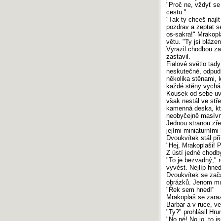
"Proč ne, vždyť se
Maturita 2017: Písemná práce z češtiny
cestu."
Maturita 2016: Písemná práce z češtiny
"Tak ty chceš nají
pozdrav a zeptat s
Maturita 2015: Písemná práce z češtiny
os-sakra!" Mrakopl
Maturita 2014: Písemná práce z češtiny
větu. "Ty jsi bláze
Maturita 2013: Písemná práce z češtiny
Vyrazil chodbou za
zastavil.
Fialové světlo tad
SERVER INFO
neskutečné, odpudi
několika stěnami, k
Počítadlo
:
794 373 306
každé stěny vycház
Odezva
:
0.3 s
Kousek od sebe uvid
Vykonaných
SQL
dotazů:
6
však nestál ve stř
Návštěvnost
:
TOPlist.cz - školství
›
Český-
kamenná deska, kte
jazyk.cz
neobyčejně masívní
Jednou stranou zřet
jejími miniaturními
Dvoukvítek stál př
"Hej, Mrakoplaši! P
Z ústí jedné chodb
"To je bezvadný," 
vyvést. Nejlíp hned
Dvoukvítek se zača
obrázků. Jenom mus
"Řek sem hned!"
Mrakoplaš se zarazi
Barbar a v ruce, v
"Ty?" prohlásil Hrun
"No né! No jo, to j