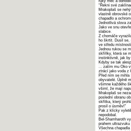
ruky meč a odhodil
"Řekni své zaklínad
Mrakoplaš se nehýb
vlastně obrovské o
chapadlo a ochrome
Jednotlivá slova zak
Jako ve snu otevřel
slabice.
Z chomáče vyrazila
ho škrtit. Dusil se
ve středu místnosti
Jednou rukou se mu
skříňky, která se m
instinktivně, jak b
Kdyby se tak alesp
... zatím mu Oko vy
ztrácí jako voda z 
Před ním se mihla k
obyvatelé. Úplně m
všimne každého škr
všiml, že mají nap
Mrakoplaš se nezad
poslední obranu ob
skřítka, který proh
prosil o úsměv!"
Pak z klícky vyletě
nepodobal.
Bel-Shamharoth vyk
prahem ultrazvuku 
Všechna chapadla n