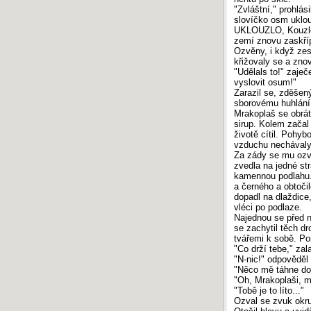
"Zvláštní," prohlás
slovíčko osm uklou
UKLOUZLO, Kouzlo,
zemí znovu zaskříp
Ozvěny, i když zesl
křižovaly se a znov
"Udělals to!" zaječ
vyslovit osum!"
Zarazil se, zděšený
sborovému huhlání
Mrakoplaš se obráti
sirup. Kolem začal
životě cítil. Pohy
vzduchu nechávaly 
Za zády se mu ozv
zvedla na jedné st
kamennou podlahu.
a černého a obtoči
dopadl na dlaždice,
vléci po podlaze.
Najednou se před n
se zachytil těch dr
tvářemi k sobě. Pom
"Co drží tebe," za
"N-nic!" odpověděl 
"Něco mě táhne do 
"Oh, Mrakoplaši, mn
"Tobě je to líto..."
Ozval se zvuk okru