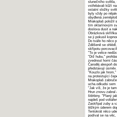
slunečního světla,
vstřebávali kůží n
ostatní složky svět
byly vždy po nějak
obydlená zeměploš
Mrakoplaš položil 
tím oktarínovým sv
doslova dusit a na
Obrázková skříňka 
se ji pokusil kopno
Do tváře ho něco pí
Zděšeně se ohlédl,
skřípotu porcovací
"To je velice nedůs
"Drž hubu," prohlás
zvednout horní čás
Čaroděj alespoň do
představují úsměv.
"Kouzlo jak hrom," 
na protestující če
Mrakoplaš zabručel
ucha.odkudsi sem z
"Jak víš, že je tam
Hrun znovu zabral a
štěrbiny. "Planý ja
najdeš pod voltáře
Zaskřípal zuby a v
těžkým úderem dop
Tentokrát něco ude
podíval se na věc, 