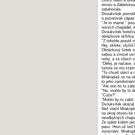
Otočil hlavu a uvid
otvoru a ďábelskou
natahovala.
Dvoukvítek pomohl 
a pozorovali zápas 
"Je to marné," povz
nových chapadel, ko
Dvoukvítek horečna
obrázkové skříňce, 
"Z tohohle prostě 
Hej, skřete, slyšíš
Obrázkový šotek ot
sebou a zmizel uvn
nohy, a ze všech si
"Dělej, je načase, 
turista se mu vzpíra
"To chceš utéct a 
Mrakoplaš se na ně
to jeho zaměstnání
"Ale ono ho to zabi
"No, mohlo by to d
"Cože?"
"Mohlo by to zabít
Dvoukvítek ukázal 
Než stačil Mrakopla
na okraj otvoru ke
neodbytných chapad
Ze spleti kolem jám
pasu. Hrun už teď b
rozeznání. Mrakopla