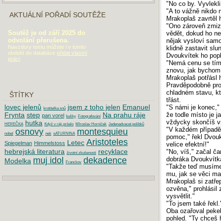
"No co by. Vyvlekl
"A to vážně nikdo n
AKTUÁLNÍ POŘADÍ SOUTĚŽE
Mrakoplaš zavrtěl 
"Ono zároveň zmize
Soutěž je od září 2025 do
vědět, dokud ho ne
odvolání přerušena.
nějak vysloví samo
Navzdory tomu můžete i v tomto
klidně zastavit slu
období do databáze
přidat vlastní
Dvoukvítek ho popl
práci
.
"Nemá cenu se tím t
znovu, jak bychom 
Mrakoplaš potřásl 
Pravděpodobně pror
chladném stavu, kt
ŠTÍTKY
třást.
lovec jelenů
jsem z toho jelen
Emanuel
"S námi je konec," 
krotitelka snů
že todle místo je j
Frynta
step
Na prahu ráje
pan vorel
kuliky
Fotografování
vždycky skončíš vp
hutka
HEREČKA
Když v ráji pršelo
MIroslav Horníček
Jedenadvacet polibků
"V každém případě 
osnovy
montesquieu
nobel
nek
sATURNINA
pomoc," řekl Dvoukv
Aristoteles
Letec
Spiegelman
Himmelstoss
velice efektní!"
hebrejská literatura
recyklace
"No, víš," začal ča
životní zkušenosti
dobráka Dvoukvítka
muj idol
dekadence
Modelka
Franckov
"Takže teď musíme 
mu, jak se věci maj
Mrakoplaš si zatře
ozvěna," prohlásil 
DOPORUČUJEME
vysvětlit."
"To jsem také řekl.
Maturita 2019: Písemná práce z češtiny
Oba ozařoval pekeln
pohled. "Ty chceš 
Maturita 2018: Písemná práce z češtiny