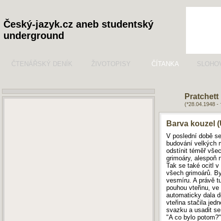
Český-jazyk.cz aneb studentský
underground
ČTENÁŘSKÝ DENÍK
ŽIVOTOPISY
ČÍTANKA
SLOHO
Pratchett
(*28.04.1948 -
Barva kouzel 
V poslední době se
budování velkých m
odstínit téměř vše
grimoáry, alespoň 
Tak se také ocitl v
všech grimoárů. Byl
vesmíru. A právě t
pouhou vteřinu, ve 
automaticky dala do
vteřina stačila je
svazku a usadit se
"A co bylo potom?"