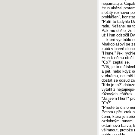
nepamatuju. Copak 
Hrun ukázal prstem
složitý rozhovor p
prohlášení, konsta
"Patří to tadyhle 
radu. Nešahej na to
Pak mu došlo, že to
už Hrun odstrčil Dv
... které vystrčilo
Mrakoplašovi se za
zubů v barvě slono
"Hrune," řekl rychl
Hrun k němu otočil
"Co?" zeptal se.
"Víš, je to o čísle
a pět, nebo když o
v chrámu, nesmíš h
dostat se odsud ži
"Kdo je to?" dotazo
vytáhl z nejtajněj
růžových ještěrek.
"Já jsem Hrun!" pr
"Co?"
"Prostě to číslo ne
Potom upřel zrak n
černi, která je sp
ozdobnými runami vy
oktarínová barva, 
všimnout, protože n
nehtu po skle.