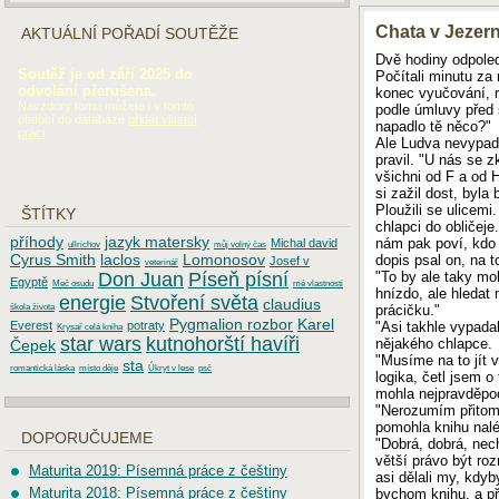
Chata v Jezern
AKTUÁLNÍ POŘADÍ SOUTĚŽE
Dvě hodiny odpoled
Soutěž je od září 2025 do
Počítali minutu za
odvolání přerušena.
konec vyučování, r
Navzdory tomu můžete i v tomto
podle úmluvy před 
období do databáze
přidat vlastní
napadlo tě něco?"
práci
.
Ale Ludva nevypada
pravil. "U nás se 
všichni od F a od 
si zažil dost, byla
Ploužili se ulicem
ŠTÍTKY
chlapci do obličeje
příhody
jazyk matersky
nám pak poví, kdo 
Michal david
ullrichov
můj volný čas
Cyrus Smith
laclos
Lomonosov
dopis psal on, na to
Josef v
veterinář
"To by ale taky mo
Don Juan
Píseň písní
Egyptě
Meč osudu
mé vlastnosti
hnízdo, ale hledat 
energie
Stvoření světa
claudius
prácičku."
škola života
Pygmalion rozbor
Karel
"Asi takhle vypadal
Everest
potraty
Krysař celá kniha
star wars
kutnohorští havíři
nějakého chlapce.
Čepek
"Musíme na to jít
sta
romantická láska
místo děje
Úkryt v lese
psč
logika, četl jsem o
mohla nejpravděpod
"Nerozumím přitom 
pomohla knihu nalé
DOPORUČUJEME
"Dobrá, dobrá, nec
větší právo být ro
Maturita 2019: Písemná práce z češtiny
asi dělali my, kdy
Maturita 2018: Písemná práce z češtiny
bychom knihu, a p