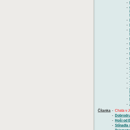
-
-
-
-
-
-
-
-
-
-
-
-
-
-
-
-
-
Čítanka
-
Chata v J
-
Dobrodru
-
Hoši od 
-
Stínadla 