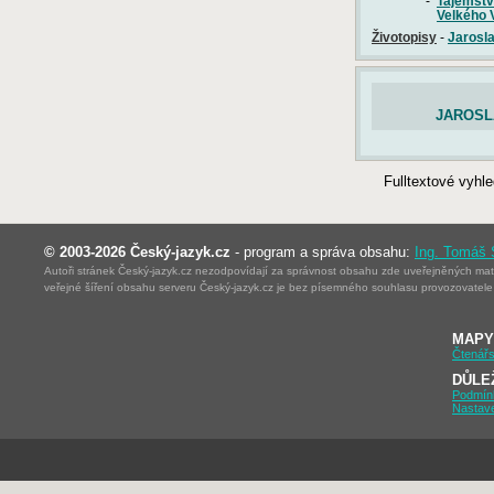
-
Tajemstv
Velkého V
Životopisy
-
Jarosla
JAROSL
Fulltextové vyhl
© 2003-2026 Český-jazyk.cz
- program a správa obsahu:
Ing. Tomáš
Autoři stránek Český-jazyk.cz nezodpovídají za správnost obsahu zde uveřejněných mater
veřejné šíření obsahu serveru Český-jazyk.cz je bez písemného souhlasu provozovatele 
MAPY
Čtenářs
DŮLE
Podmín
Nastav