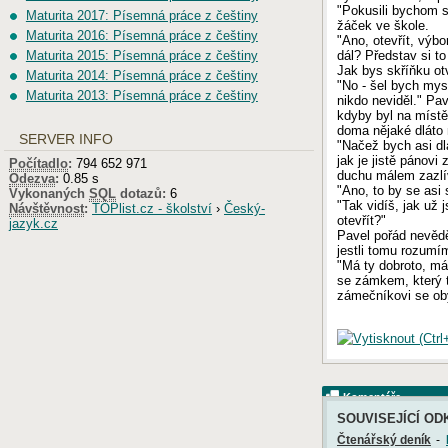
"Pokusili bychom s
Maturita 2017: Písemná práce z češtiny
žáček ve škole.
Maturita 2016: Písemná práce z češtiny
"Ano, otevřít, výbo
dál? Představ si to
Maturita 2015: Písemná práce z češtiny
Jak bys skříňku otv
Maturita 2014: Písemná práce z češtiny
"No - šel bych mys
Maturita 2013: Písemná práce z češtiny
nikdo neviděl." Pav
kdyby byl na míst
doma nějaké dláto 
SERVER INFO
"Načež bych asi dlá
jak je jistě pánov
Počítadlo
:
794 652 971
duchu málem zazlí
Odezva
:
0.85 s
"Ano, to by se asi s
Vykonaných
SQL
dotazů:
6
"Tak vidíš, jak už
Návštěvnost
:
TOPlist.cz - školství
›
Český-
otevřít?"
jazyk.cz
Pavel pořád nevědě
jestli tomu rozumí
"Má ty dobroto, má 
se zámkem, který t
zámečníkovi se ob
Komentáře
SOUVISEJÍCÍ OD
Čtenářský deník
-