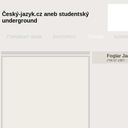
Český-jazyk.cz aneb studentský
underground
ČTENÁŘSKÝ DENÍK
ŽIVOTOPISY
ČÍTANKA
SLOHO
Foglar
Ja
(*06.07.1907 -