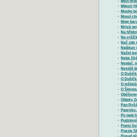
-
Mezi hrob
-
Milost! (H
-
Mnoho bol
-
Mnozí chv
-
Moje barv
-
Mrtvá ne
-
Na hřbito
-
Na vršíčk
-
Nač zde s
-
Nalákav s
-
Našel js
-
Nebe šíré
-
Neplač, n
-
Nestálí d
-
O Dušičká
-
O Dušičká
-
O měkkém
-
O Šimonu
-
Oběšenec
-
Oblaky Z
-
Pan Ryšá
-
Paprsku 
-
Po nebi h
-
Podzimní
-
Poeto Svě
-
Poezie ži