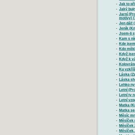
-
Jak si n
-
Jak to př
-
Jaký bujn
-
Jarní (Pr
motivy) (
-
Jen dál! 
-
Jeník (Kn
-
Jsem-li s
-
Kam s n
-
Kde jsem 
-
Kdo měkk
-
Když jsem
-
Když k v
-
Kolovrát
-
Ku vzkří
-
Láska (Z
-
Láska sho
-
Lehko nyn
-
Letní (Pr
-
Letní ty 
-
Letní vz
-
Matka (K
-
Matka se
-
Měsíc mr
-
Měsíček 
-
Měsíček 
-
Měsíček,