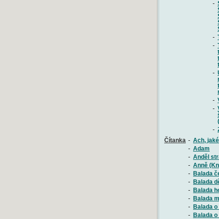
-
-
-
-
-
-
-
Čítanka
-
Ach, jaké
-
Adam
-
Anděl str
-
Anně (Kn
-
Balada č
-
Balada d
-
Balada h
-
Balada m
-
Balada o
-
Balada o