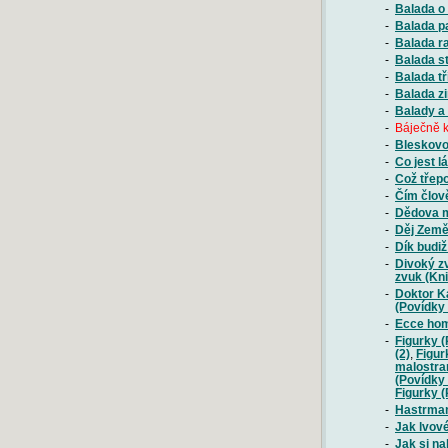
-
Balada o
-
Balada p
-
Balada r
-
Balada s
-
Balada t
-
Balada z
-
Balady a 
-
Báječně k
-
Bleskovo
-
Co jest l
-
Což třepo
-
Čím člov
-
Dědova m
-
Děj Země
-
Dík budiž
-
Divoký z
zvuk (Kni
-
Doktor K
(Povídky
-
Ecce hom
-
Figurky 
(2)
,
Figur
malostra
(Povídky
Figurky (
-
Hastrman
-
Jak lvov