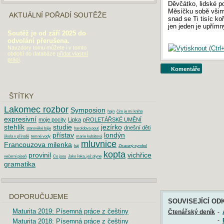
Děvčátko, lidské p
Měsíčku sobě všim
AKTUÁLNÍ POŘADÍ SOUTĚŽE
snad se Ti tisíc koř
jen jeden je upřímn
Soutěž je od září 2025 do
odvolání přerušena.
Navzdory tomu můžete i v tomto
období do databáze
přidat vlastní
práci
.
Komentáře
ŠTÍTKY
Lakomec rozbor
Symposion
hajn
čím je mi kniha
expresivní
moje pocity
Lipka
pROLETÁŘSKÉ UMĚNÍ
stehlík
studie
jezírko
dnešní děti
starověké báje
haroldova pouť
přístav
londýn
škola v přírodě
temné vody
marie kubátová
mluvnice
Francouzova milenka
háj
Ztracený symbol
kopta
provinil
vichřice
večerní píseň
Co jsou
Jako řeka, jež plyne
gramatika
DOPORUČUJEME
SOUVISEJÍCÍ OD
Maturita 2019: Písemná práce z češtiny
Čtenářský deník
-
Maturita 2018: Písemná práce z češtiny
-