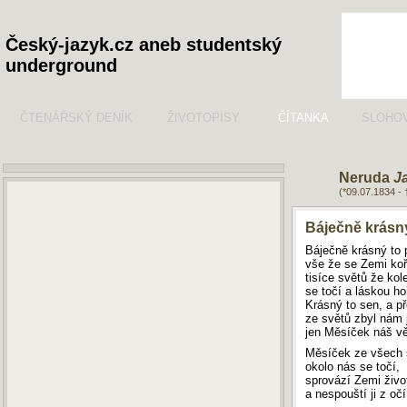
Český-jazyk.cz aneb studentský
underground
ČTENÁŘSKÝ DENÍK
ŽIVOTOPISY
ČÍTANKA
SLOHO
Neruda
J
(*09.07.1834 -
Báječně krásný
Báječně krásný to 
vše že se Zemi koř
tisíce světů že kol
se točí a láskou hoř
Krásný to sen, a př
ze světů zbyl nám 
jen Měsíček náš vě
Měsíček ze všech
okolo nás se točí,
sprovází Zemi živ
a nespouští ji z očí