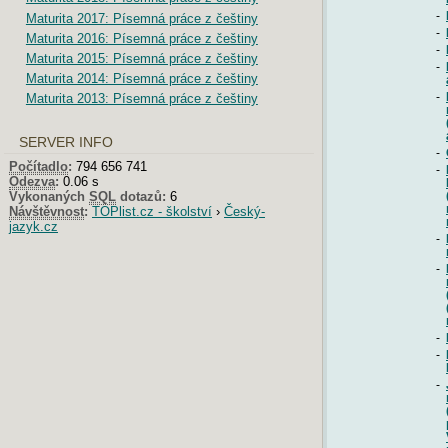
-
Maturita 2017: Písemná práce z češtiny
-
Maturita 2016: Písemná práce z češtiny
-
Maturita 2015: Písemná práce z češtiny
-
Maturita 2014: Písemná práce z češtiny
-
Maturita 2013: Písemná práce z češtiny
SERVER INFO
-
Počítadlo
:
794 656 741
-
Odezva
:
0.06 s
Vykonaných
SQL
dotazů:
6
Návštěvnost
:
TOPlist.cz - školství
›
Český-
jazyk.cz
-
-
-
-
-