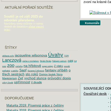
zvoní na krásné ča
AKTUÁLNÍ POŘADÍ SOUTĚŽE
Soutěž je od září 2025 do
odvolání přerušena.
Komentáře
Navzdory tomu můžete i v tomto
období do databáze
přidat vlastní
práci
.
ŠTÍTKY
Úvahy
jacqueline wilsonova
oblíbené zvíře
TOPI
Lanczová
zabij
václav z michalovic
Stráže Stráže
Nákupní centrum
žid
zoo
na hřbitově
Z vlaku
suss
rozlučka
eugen oněgin
souvětí
Sapf
fantasy příběh
o
podřadná
o autíčku
Suzanne Collinsová
třech sestrách
sto roků
Domov loutek Nora
Zeť
vychod slunce
průvodní dopis
Magisterium
upřímnost
V divadle
citlivý člověk
SOUVISEJÍCÍ OD
Čtenářský deník
-
-
DOPORUČUJEME
-
Maturita 2019: Písemná práce z češtiny
-
Maturita 2018: Písemná práce z češtiny
-