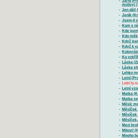
-
Jarní (Pr
motivy) (
-
Jen dál! 
-
Jeník (Kn
-
Jsem-li s
-
Kam s n
-
Kde jsem 
-
Kdo měkk
-
Když jsem
-
Když k v
-
Kolovrát
-
Ku vzkří
-
Láska (Z
-
Láska sho
-
Lehko nyn
-
Letní (Pr
-
Letní ty 
-
Letní vz
-
Matka (K
-
Matka se
-
Měsíc mr
-
Měsíček 
-
Měsíček 
-
Měsíček,
-
Mezi hrob
-
Milost! (H
-
Mnoho bol