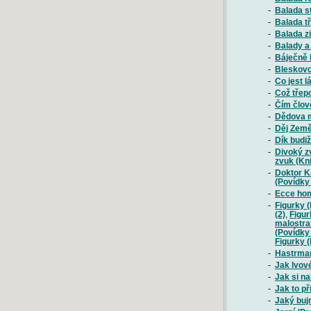
-
Balada s
-
Balada t
-
Balada z
-
Balady a 
-
Báječně 
-
Bleskovo
-
Co jest l
-
Což třepo
-
Čím člov
-
Dědova m
-
Děj Země
-
Dík budiž
-
Divoký z
zvuk (Kni
-
Doktor K
(Povídky
-
Ecce hom
-
Figurky 
(2)
,
Figur
malostra
(Povídky
Figurky (
-
Hastrman
-
Jak lvov
-
Jak si n
-
Jak to př
-
Jaký bujn