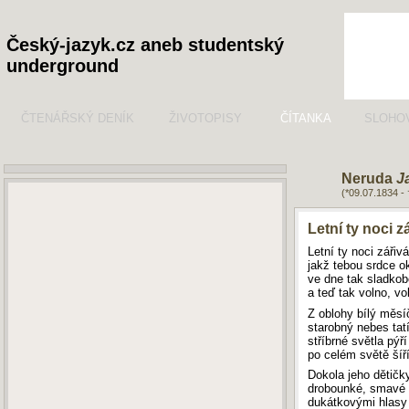
Český-jazyk.cz aneb studentský
underground
ČTENÁŘSKÝ DENÍK
ŽIVOTOPISY
ČÍTANKA
SLOHO
Neruda
J
(*09.07.1834 -
Letní ty noci z
Letní ty noci zářivá
jakž tebou srdce ok
ve dne tak sladkob
a teď tak volno, vo
Z oblohy bílý měsí
starobný nebes tat
stříbrné světla pýří
po celém světě šíří
Dokola jeho dětičky
drobounké, smavé 
dukátkovými hlasy