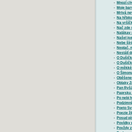
-
Mnozí chv
-
Moje barv
-
Mrtvá ne
-
Na hřbito
-
Na vršíčk
-
Nač zde s
-
Nalákav s
-
Našel js
-
Nebe šíré
-
Neplač, n
-
Nestálí d
-
O Dušičká
-
O Dušičká
-
O měkkém
-
O Šimonu
-
Oběšenec
-
Oblaky Z
-
Pan Ryšá
-
Paprsku 
-
Po nebi h
-
Podzimní
-
Poeto Svě
-
Poezie ži
-
Posud pís
-
Povídky m
-
Povždy zn