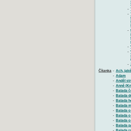
-
-
-
-
-
-
Čítanka
-
Ach, jaké
-
Adam
-
Anděl str
-
Anně (Kn
-
Balada č
-
Balada d
-
Balada h
-
Balada m
-
Balada o
-
Balada o
-
Balada o
-
Balada p
-
Balada r