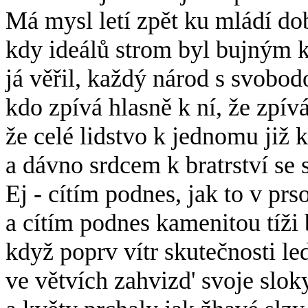
Má mysl letí zpět ku mládí do
kdy ideálů strom byl bujným k
já věřil, každý národ s svobod
kdo zpívá hlasně k ní, že zpívá 
že celé lidstvo k jednomu již kr
a dávno srdcem k bratrství se 
Ej - cítím podnes, jak to v prs
a cítím podnes kamenitou tíži 
když poprv vítr skutečnosti le
ve větvích zahvizd' svoje slok