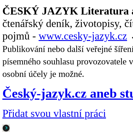
ČESKÝ JAZYK Literatura a
čtenářský deník, životopisy, č
pojmů -
www.cesky-jazyk.cz
Publikování nebo další veřejné šířen
písemného souhlasu provozovatele v
osobní účely je možné.
Český-jazyk.cz aneb s
Přidat svou vlastní práci