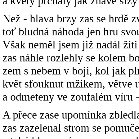
a květy prchaly jak žhavé slzy
Než - hlava brzy zas se hrdě z
toť bludná náhoda jen hru svo
Však neměl jsem již nadál žíti
zas náhle rozlehly se kolem bo
zem s nebem v boji, kol jak pl
květ sfouknut mžikem, větve 
a odmeteny ve zoufalém víru 
A přece zase upomínka zbledl
zas zazelenal strom se pomuč