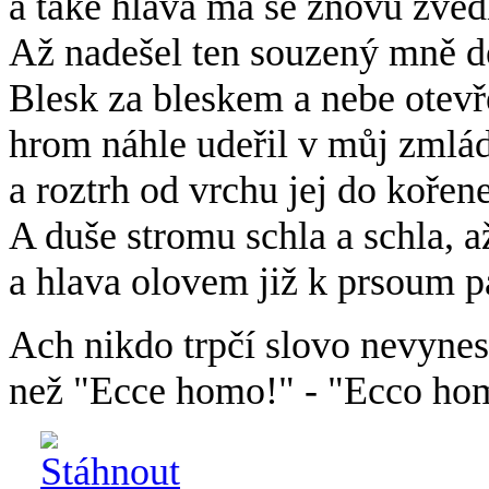
a také hlava má se znovu zved
Až nadešel ten souzený mně d
Blesk za bleskem a nebe otevř
hrom náhle udeřil v můj zmlá
a roztrh od vrchu jej do kořene
A duše stromu schla a schla, a
a hlava olovem již k prsoum pa
Ach nikdo trpčí slovo nevynes
než "Ecce homo!" - "Ecco ho