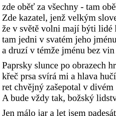
zde oběť za všechny - tam obě
Zde kazatel, jenž velkým slov
že v světě volni mají býti lidé 
tam jedni v svatém jeho jménu
a druzí v témže jménu bez vin
Paprsky slunce po obrazech hra
křeč prsa svírá mi a hlava hučí
ret chvějný zašepotal v divém 
A bude vždy tak, božský lidst
Jen málo jar a let jsem padesát