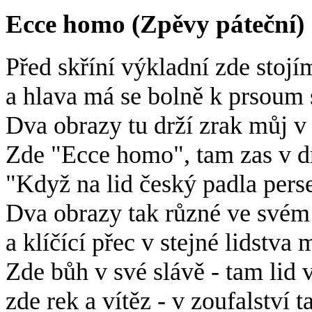
Ecce homo (Zpěvy páteční)
Před skříní výkladní zde stoj
a hlava má se bolně k prsoum 
Dva obrazy tu drží zrak můj v
Zde "Ecce homo", tam zas v 
"Když na lid český padla pers
Dva obrazy tak různé ve svém
a klíčící přec v stejné lidstva
Zde bůh v své slávě - tam lid 
zde rek a vítěz - v zoufalství 