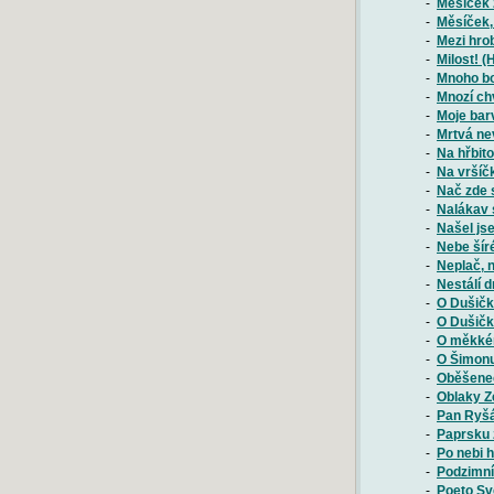
-
Měsíček 
-
Měsíček,
-
Mezi hrob
-
Milost! (H
-
Mnoho bol
-
Mnozí chv
-
Moje bar
-
Mrtvá ne
-
Na hřbito
-
Na vršíčk
-
Nač zde s
-
Nalákav s
-
Našel js
-
Nebe šíré
-
Neplač, n
-
Nestálí 
-
O Dušičká
-
O Dušičká
-
O měkkém
-
O Šimonu
-
Oběšenec
-
Oblaky Z
-
Pan Ryšá
-
Paprsku 
-
Po nebi 
-
Podzimní
-
Poeto Svě