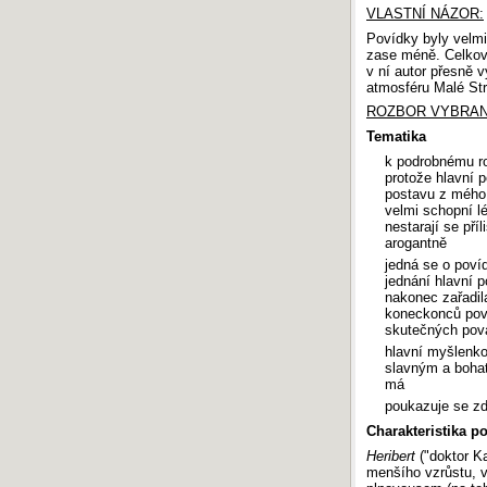
VLASTNÍ NÁZOR:
Povídky byly velmi
zase méně. Celkově
v ní autor přesně v
atmosféru Malé Str
ROZBOR VYBRANÉ
Tematika
k podrobnému ro
protože hlavní 
postavu z mého 
velmi schopní lé
nestarají se pří
arogantně
jedná se o poví
jednání hlavní po
nakonec zařadila
koneckonců povíd
skutečných pova
hlavní myšlenkou
slavným a bohatý
má
poukazuje se zde
Charakteristika p
Heribert
("doktor Ka
menšího vzrůstu, v