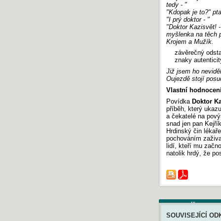
tedy - "
"Kdopak je to?" pt
"I prý doktor - "
"Doktor Kazisvět! -
myšlenka na těch p
Krojem a Mužík.
závěrečný odsta
znaky autenticit
Již jsem ho neviděl
Oujezdě stojí posu
Vlastní hodnocen
Povídka
Doktor Ka
příběh, který ukazu
a čekatelé na povýš
snad jen pan Kejří
Hrdinský čin lékař
pochováním zaživa 
lidí, kteří mu začn
natolik hrdý, že po
Komentáře
SOUVISEJÍCÍ OD