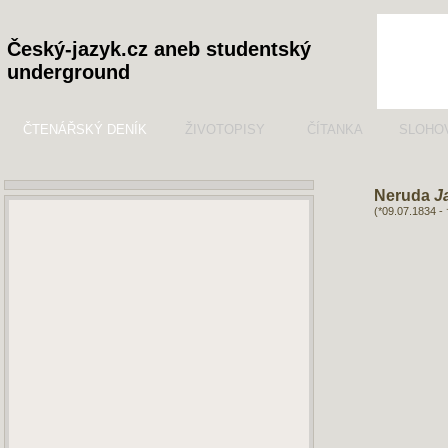
Český-jazyk.cz aneb studentský
underground
ČTENÁŘSKÝ DENÍK
ŽIVOTOPISY
ČÍTANKA
SLOHO
Neruda
J
(*09.07.1834 -