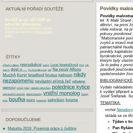
Povídky malost
AKTUÁLNÍ POŘADÍ SOUTĚŽE
Povídky malostra
Soutěž je od září 2025 do
let. K Malé Straně
odvolání přerušena.
dětství, na první ž
Navzdory tomu můžete i v tomto
vřele miloval, na 
období do databáze
přidat vlastní
pokusy proniknout 
práci
.
"Malostranské poví
zvyků a mravů mal
patriarchálně feud
pronikly kapitalist
byrokratické, pon
ŠTÍTKY
kterým byly vlastní
reprodukce
Je to jedna z prvn
Lucie Vondráčková
příhody z dětství
jeskyn
Pirát
Jak
dost o ...
Na pouti
Alfons
pravdivě poučoval
jsem k
Co život dal a vzal
saň
společenském živo
nikdy
MuchA
Kurýr
bradford
brutus
kahoun
nezapomenu
BIBLIOGRAFICKÉ
nevlastní přímá řeč
odhalene
polednice kytice
Vydalo nakladatels
tajemstvi
minulý týden
základní větné členy
k vydání připravil 
vnitřní monolog
nejkrásnější+okamžik
dětské básničky
šťastný
Josef Štefánek. Ilu
bouřka
euro
satyrikon
bysme
princ
vlastnictví
TEMATIKA:
vrchol
Nerudovy
skládá se ze tři
DOPORUČUJEME
Týden v t
Pan Ryšáne
Maturita 2019: Písemná práce z češtiny