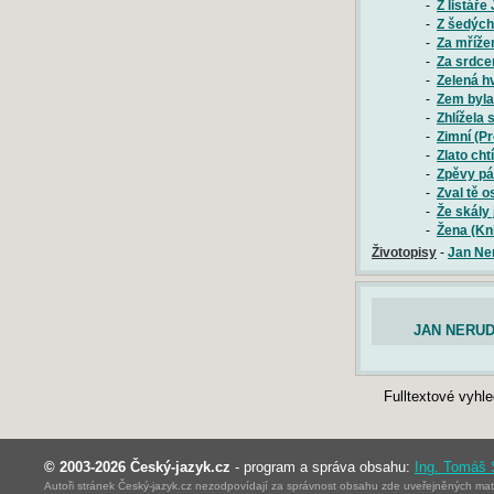
-
Z listář
-
Z šedých 
-
Za mřížem
-
Za srdce
-
Zelená h
-
Zem byla
-
Zhlížela 
-
Zimní (P
-
Zlato cht
-
Zpěvy pát
-
Zval tě o
-
Že skály
-
Žena (Kn
Životopisy
-
Jan Ne
JAN NERUD
Fulltextové vyhl
© 2003-2026 Český-jazyk.cz
- program a správa obsahu:
Ing. Tomáš
Autoři stránek Český-jazyk.cz nezodpovídají za správnost obsahu zde uveřejněných mater