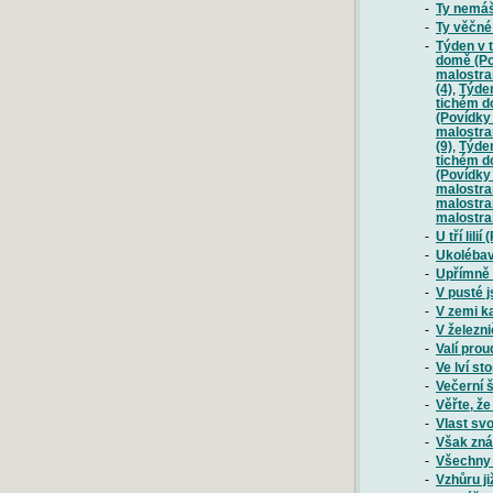
-
Ty nemáš
-
Ty věčné
-
Týden v 
domě (Po
malostra
(4)
,
Týden
tichém d
(Povídky
malostra
(9)
,
Týden
tichém d
(Povídky
malostra
malostra
malostra
-
U tří lil
-
Ukolébav
-
Upřímně s
-
V pusté 
-
V zemi ka
-
V železn
-
Valí prou
-
Ve lví st
-
Večerní 
-
Věřte, ž
-
Vlast sv
-
Však znám
-
Všechny 
-
Vzhůru j