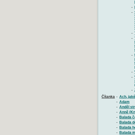
-
-
-
-
-
-
-
-
Čítanka
-
Ach, jaké
-
Adam
-
Anděl st
-
Anně (Kn
-
Balada č
-
Balada d
-
Balada h
-
Balada m