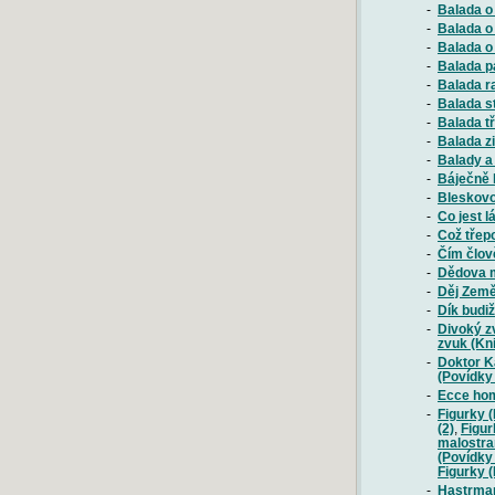
-
Balada o
-
Balada o
-
Balada o
-
Balada p
-
Balada r
-
Balada s
-
Balada t
-
Balada z
-
Balady a
-
Báječně 
-
Bleskovo
-
Co jest l
-
Což třep
-
Čím člov
-
Dědova m
-
Děj Země
-
Dík budi
-
Divoký z
zvuk (Kni
-
Doktor K
(Povídky
-
Ecce hom
-
Figurky 
(2)
,
Figur
malostra
(Povídky
Figurky 
-
Hastrman