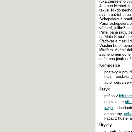
ruka zemřelého vypa
Jen pan Heribet zac
rakve. Nikdo nechc
svých pažích a po 
Schepelerová omdlí.
Pana Schepelera od
vědomí, jelikož nez
Přítel pana rady, p
na Malé Straně dok
úřadovat a mezi lid
Všichni ho přirovnáv
lékařem. Avšak dokt
žádného nemocného
neřeknou jinak než
Kompozice
postavy v povíd
hlavní postava (
autor čerpá ze 
Jazyk
psáno v
ich-for
objevuje se
pří
jazyk
jednoduch
archaismy,
odbo
kabát z tlusté, 
Úryvky
v tomto úryvku j