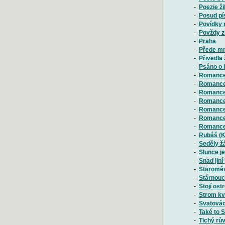
-
Poezie ži
-
Posud pís
-
Povídky 
-
Povždy zn
-
Praha
-
Přede mno
-
Přivedla
-
Psáno o 
-
Romance 
-
Romance 
-
Romance 
-
Romance 
-
Romance 
-
Romance 
-
Romance 
-
Rubáš (K
-
Seděly ž
-
Slunce j
-
Snad jiní
-
Staroměs
-
Stárnouc
-
Stojí ost
-
Strom kv
-
Svatovác
-
Také to 
-
Tichý rův