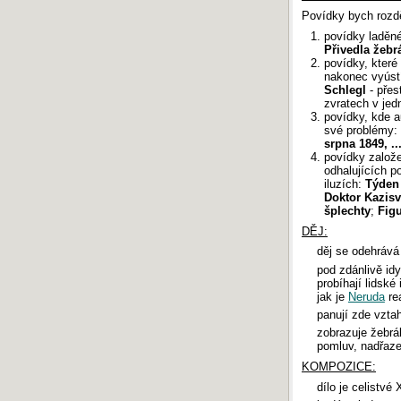
Povídky bych rozdě
povídky laděné
Přivedla žebr
povídky, které
nakonec vyústí
Schlegl
- přes
zvratech v jed
povídky, kde 
své problémy:
srpna 1849, ..
povídky založ
odhalujících p
iluzích:
Týden
Doktor Kazisv
šplechty
;
Fig
DĚJ:
děj se odehrává
pod zdánlivě id
probíhají lidské
jak je
Neruda
rea
panují zde vztah
zobrazuje žebrá
pomluv, nadřazen
KOMPOZICE:
dílo je celistvé