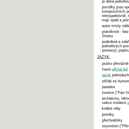
je dána jednotou
povídky jsou sp
kompozičních po
retrospektivně,
mají spád a poi
autor místy odd
pravdivost - be
Stranu
podrobná a zdaři
jednotlivých pov
postavy); popisu
JAZYK:
psáno převážně
často
přímá řeč
jazyk
jednoduch
střídá se humorn
paradox
inverze (
"Pan Ve
archaismy, něm
velice moderní
krátké věty
pomlky
přechodníky
oxymóron (
"Při