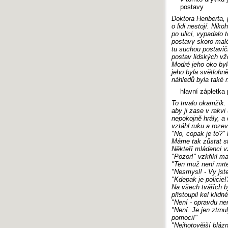
postavy
Doktora Heriberta, 
o lidi nestojí. Ni
po ulici, vypadalo 
postavy skoro malé
tu suchou postavič
postav lidských vž
Modré jeho oko byl
jeho byla světlohn
náhledů byla také 
hlavní zápletka
To trvalo okamžik.
aby ji zase v rakvi
nepokojně hrály, a
vztáhl ruku a roze
"No, copak je to?"
Máme tak zůstat s
Někteří mládenci v
"Pozor!" vzkřikl m
"Ten muž není mrt
"Nesmysl! - Vy jste
"Kdepak je policie!
Na všech tvářích b
přistoupil kel klid
"Není - opravdu ne
"Není. Je jen ztrn
pomoci!"
"Nejhotovější blázn