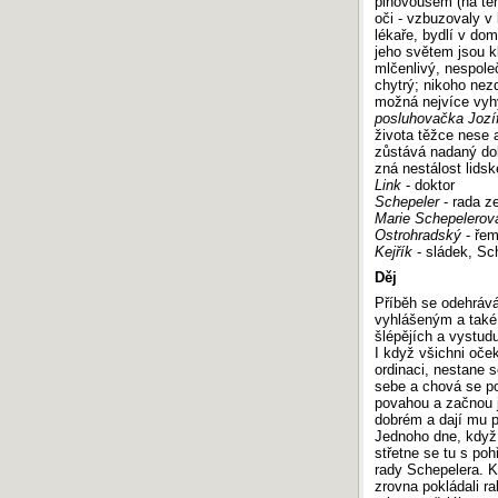
plnovousem (na teh
oči - vzbuzovaly v
lékaře, bydlí v do
jeho světem jsou k
mlčenlivý, nespole
chytrý; nikoho nez
možná nejvíce vyh
posluhovačka Jozí
života těžce nese a
zůstává nadaný do
zná nestálost lids
Link
- doktor
Schepeler
- rada z
Marie Schepelerov
Ostrohradský
- řem
Kejřík
- sládek, Sch
Děj
Příběh se odehrává
vyhlášeným a také 
šlépějích a vystud
I když všichni oče
ordinaci, nestane 
sebe a chová se po
povahou a začnou j
dobrém a dají mu p
Jednoho dne, když 
střetne se tu s p
rady Schepelera. K
zrovna pokládali ra