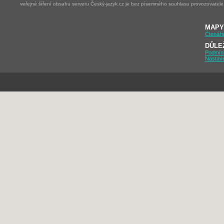
veřejné šíření obsahu serveru Český-jazyk.cz je bez písemného souhlasu provozovatele 
MAPY
Čtenářs
DŮLE
Podmín
Nastav