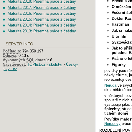
Přivedla ž
Maturita 2018: Písemná práce z češtiny
O měkkém 
Maturita 2017: Písemná práce z češtiny
Večerní šp
Maturita 2016: Písemná práce z češtiny
Doktor Kaz
Maturita 2015: Písemná práce z češtiny
Hastrman
Maturita 2014: Písemná práce z češtiny
Jak si nak
Maturita 2013: Písemná práce z češtiny
U tří lilií
Svatovácl
SERVER INFO
Jak to přiš
Počítadlo
:
794 359 197
poledne, R
Odezva
:
0.13 s
Psáno o le
Vykonaných
SQL
dotazů:
6
Návštěvnost
:
TOPlist.cz - školství
›
Český-
Figurky
jazyk.cz
povídky jsou rů
někdy cítíme, j
reprezentují čes
Neruda
ve svých
skrz některé pos
v některých pov
spoustě z nich s
vystupuje jako:
šplechty
; stud
tichém domě
Povídky malos
Nerudovy
práce
ROZDĚLENÍ POVÍ