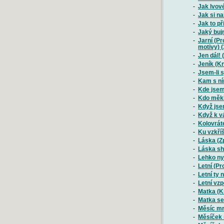
-
Jak lvov
-
Jak si n
-
Jak to př
-
Jaký bujn
-
Jarní (Pr
motivy) (
-
Jen dál! 
-
Jeník (K
-
Jsem-li s
-
Kam s n
-
Kde jsem 
-
Kdo měkk
-
Když jsem
-
Když k v
-
Kolovrát
-
Ku vzkří
-
Láska (Z
-
Láska sho
-
Lehko ny
-
Letní (Pr
-
Letní ty 
-
Letní vz
-
Matka (K
-
Matka se
-
Měsíc mr
-
Měsíček 