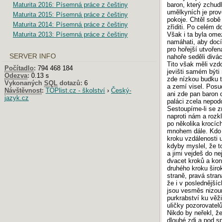
Maturita 2016: Písemná práce z češtiny
baron, který zchudl
umělkyních je prov
Maturita 2015: Písemná práce z češtiny
pokoje. Chtěl sob
Maturita 2014: Písemná práce z češtiny
zříditi. Po celém 
Maturita 2013: Písemná práce z češtiny
Však i ta byla omez
namáhati, aby docí
pro hořejší utvoře
SERVER INFO
nahoře seděli divá
Tito však měli vzd
Počítadlo
:
794 468 184
jevišti samém býti 
Odezva
:
0.13 s
zde nízkou budku 
Vykonaných
SQL
dotazů:
6
a zemí visel. Posu
Návštěvnost
:
TOPlist.cz - školství
›
Český-
ani zde pan baron d
jazyk.cz
paláci zcela nepod
Sestoupíme-li se z
naproti nám a rozk
po několika krocíc
mnohem dále. Kdo p
kroku vzdálenosti 
kdyby myslel, že t
a jimi vejdeš do ne
dvacet kroků a konč
druhého kroku širok
straně, pravá stran
že i v poslednější
jsou vesměs nizoun
purkrabství ku věž
uličky pozorovatel
Nikdo by neřekl, že
dlouhé zdi a pod s