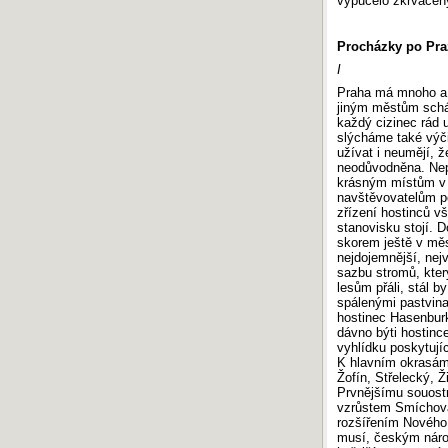
vypučelo zkrvácený
Procházky po Pra
I
Praha má mnoho a 
jiným městům schá
každý cizinec rád 
slýcháme také výč
užívat i neumějí, ž
neodůvodněna. Nep
krásným místům v b
navštěvovatelům pos
zřízení hostinců v
stanovisku stojí. D
skorem ještě v mě
nejdojemnější, nej
sazbu stromů, kte
lesům přáli, stál 
spálenými pastvina
hostinec Hasenburk 
dávno býti hostin
vyhlídku poskytují
K hlavním okrasám
Žofín, Střelecký, Ž
Prvnějšímu souostr
vzrůstem Smíchov
rozšířením Nového 
musí, českým nár