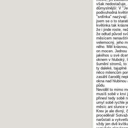
však nedostačuje, 
důmyslnější: V "Je
podivuhodná květin
"srdínka" nazývají
jsem se o to starat
květinka tak krásn
že i jinde roste, n
že odtud původ svů
měsícem nenavštív
velemocný, jeho moc
něho. Měl krásnou,
on mocen. Jednou v
jakéhos u své dcery
oknem v hluboký, l
šumění stromů, to 
ty daleké, tajuplné
něco milencům por
zasáhl čaroděj nepř
okna nad hlubinou 
půdu.
Neviděl to mimo měs
musíš sobě v krvi 
přinesl tedy sobě 
umyl sobě rychle j
měsíc ani slunce v
Krev je ale divný, 
proceděná! Sotvaže
narůstati a vykvetl
vždy jen dvě kvítka