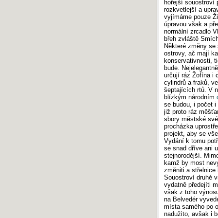
hořejší souostroví
rozkvetlejší a upra
vyjímáme pouze Žid
úpravou však a př
normální zrcadlo 
břeh zvláště Smích
Některé změny se 
ostrovy, ač mají ka
konservativnosti, t
bude. Nejelegantněj
určují ráz Žofína i
cylindrů a fraků, v
šeptajících rtů. V
blízkým národním
se budou, i počet 
již proto ráz měšťa
sbory městské své 
procházka uprostře
projekt, aby se vše
Vydání k tomu potř
se snad dříve ani u
stejnorodější. Mim
kamž by most nevyhn
změniti a střelnic
Souostroví druhé v
vydatně předejíti 
však z toho výnosu
na Belvedér vyvede
místa samého po o
nadužito, avšak i 