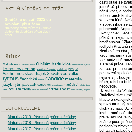
částí stále se zvě
jemuž už přísloví 
AKTUÁLNÍ POŘADÍ SOUTĚŽE
náruživost, a podo
tichou, aristokrati
Soutěž je od září 2025 do
ve svém lůně. Naše
odvolání přerušena.
v sobě; nikde se zd
Navzdory tomu můžete i v tomto
pohromadě. Nepodo
období do databáze
přidat vlastní
"Nový Svět", jenž n
práci
.
pěknými a výstavn
hradčanskou "Zlato
rodilých Pražanů 
Není ovšem divu, 
vždy neznámy zůsta
ŠTÍTKY
tam snáz než mezi
O bílém hadu
klice
a stejné práce uleh
Malostransk
Stříbrná židle
Maminčina kytice
lermontov démon
za touž příčinou p
pen
malé básně v próze
mrštíkové
psč
postavení společen
Všeho moc škodí
hájek
2 světovou válku
nejistě žijí; kdo j
rytmus
candide
čachtická
matersky
finsko
hřích, a kdo o tři l
jazyk
rytíř paleček
gangy
manželsví
007
péťa bajza
white
to je
nedovede.
pouště
testy
vzdělanost
jízda
u lovců mamutů
podivuhodný případ
Už vchod do "Zlaté 
Rudolfovi zlatu jmě
kláštera svatojirs
vpravo na malý plá
DOPORUČUJEME
uličky schází. Už v
levé straně naší d
Maturita 2019: Písemná práce z češtiny
pravé leží rozvali
známo pode jménem
Maturita 2018: Písemná práce z češtiny
posledním zbytkem
Maturita 2017: Písemná práce z češtiny
bohatých paláců co