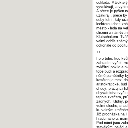
odkládá. Málokterý 
vyvolávají, a vyhl
A přece je pyšen n
uzavírají, přece by
doby letní, kdy ciz
leckterou dosti zn
město - leda na vel
ulicemi a náměst
Klutschakem. Tváří 
velmi dobře známých
dokonale do pocitu
+++
I pro toho, kdo kv
zahrad si vyšel, m
zvláštní poklid a n
tobě budí a rozpřá
němé pamětníky bý
kasáren je mezi dn
aristokratické, buď
chudý, pracující li
obyvatelstvo vyšlo
teprve zvečera, p
žádných. Klidný, po
velmi dlouho, sna
ku valným změná
Již procházka na 
hradu nahoru, mám
Pod námi jsou zahr
stavěkými paláci a 