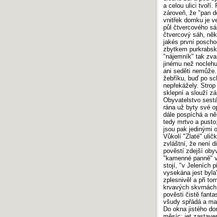
a celou ulici tvoří
zároveň, že "pan d
vnitřek domku je v
půl čtvercového sá
čtvercový sáh, ně
jakés první poscho
zbytkem purkrabsk
"nájemník" tak zva
jinému než noclehu
ani seděti nemůže.
žebříku, buď po sc
nepřekážely. Strop 
sklepní a slouží z
Obyvatelstvo sestáv
rána už byty své op
dále pospíchá a ně
tedy mrtvo a pusto
jsou pak jedinými o
Vůkolí "Zlaté" uli
zvláštní, že není d
pověstí zdejší oby
"kamenné panně" v 
stojí, "v Jeleních
vysekána jest byla"
zplesnivěl a při to
krvavých skvrnách 
pověsti čistě fant
všudy spřádá a mal
Do okna jistého dom
měsíc; jet zastaven