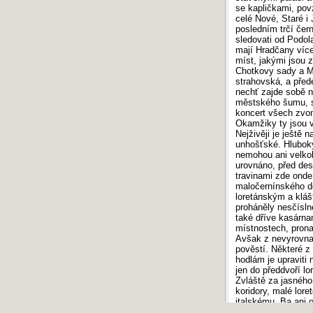
se kapličkami, pov
celé Nové, Staré i
posledním trčí čer
sledovati od Podo
mají Hradčany více
míst, jakými jsou 
Chotkovy sady a Ma
strahovská, a před
nechť zajde sobě n
městského šumu, s
koncert všech zvon
Okamžiky ty jsou 
Nejživěji je ještě
unhošťské. Hluboký
nemohou ani velkol
urovnáno, před desí
travinami zde onde
maločernínského d
loretánským a klá
proháněly nesčísln
také dříve kasárnam
místnostech, prona
Avšak z nevyrovnan
pověstí. Některé z
hodlám je upraviti
jen do předdvoří l
Zvláště za jasného 
koridory, malé lore
italskému. Ba ani o
klamu. Tichý kapu