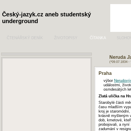
Český-jazyk.cz aneb studentský
underground
ČTENÁŘSKÝ DENÍK
ŽIVOTOPISY
ČÍTANKA
SLOHO
Neruda
J
(*09.07.1834 -
Praha
výbor
Nerudový
událostmi, živ
osmdesátých let
Zlatá ulička na H
Starobylé části mě
času mladším vypad
kroj je staromódní,
krásně myšleným v
dob, kmetové, kteří
probojovali, a nyní
zadumání v resigna