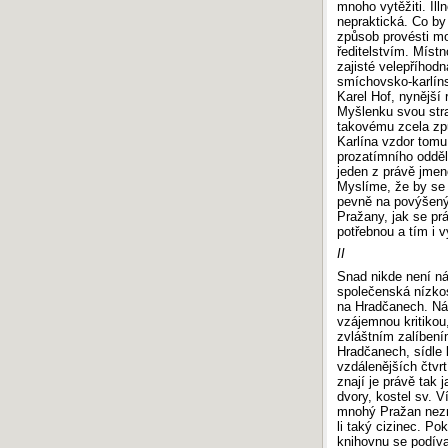
mnoho vytěžiti. Ill
nepraktická. Co by
způsob provésti mo
ředitelstvím. Místn
zajisté velepříhod
smíchovsko-karlíns
Karel Hof, nynější
Myšlenku svou str
takovému zcela způ
Karlína vzdor tomu
prozatímního odděl
jeden z právě jmen
Myslíme, že by se
pevně na povýšený
Pražany, jak se pr
potřebnou a tím i 
II
Snad nikde není n
společenská nízkos
na Hradčanech. Náh
vzájemnou kritikou
zvláštním zalíbení
Hradčanech, sídle k
vzdálenějších čtvrt
znají je právě tak 
dvory, kostel sv. V
mnohý Pražan nezná
li taký cizinec. Po
knihovnu se podíva