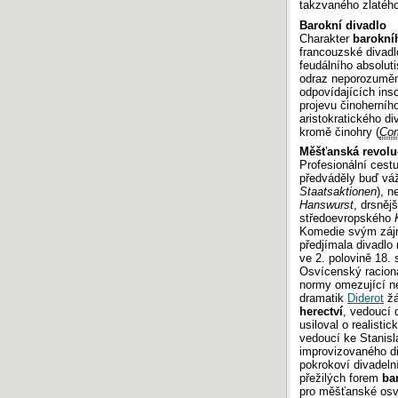
takzvaného zlatého
Barokní divadlo
Charakter
barokní
francouzské divadlo
feudálního absolut
odraz neporozumění
odpovídajících ins
projevu činoherníh
aristokratického di
kromě činohry (
Com
Měšťanská revoluc
Profesionální cestu
předváděly buď váž
Staatsaktionen
), n
Hanswurst
, drsněj
středoevropského
Komedie svým záj
předjímala divadlo
ve 2. polovině 18. s
Osvícenský racion
normy omezující n
dramatik
Diderot
žá
herectví
, vedoucí 
usiloval o realisti
vedoucí ke Stanisl
improvizovaného di
pokrokoví divadeln
přežilých forem
ba
pro měšťanské os