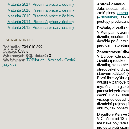
Antické divadlo
Maturita 2017: Písemná práce z češtiny
Jako součást ofici
Maturita 2016: Písemná práce z češtiny
zralé plody:
drama
Maturita 2015: Písemná práce z češtiny
(
Aristofanés
), zákl
postupy předurčujíc
Maturita 2014: Písemná práce z češtiny
Maturita 2013: Písemná práce z češtiny
Počátky divadla v
V Asii patří k zemí
divadlo, součást du
SERVER INFO
dosáhlo po 3. stol
před osmi stoletími
Počítadlo
:
794 616 899
Odezva
:
0.98 s
Znovuzrození div
Vykonaných
SQL
dotazů:
3
V Evropě, kde po z
Návštěvnost
:
TOPlist.cz - školství
›
Český-
živořilo (produkce 
jazyk.cz
divadla), se na pře
středověkého divad
ideovém základě (k
První linie vyšla 
vyústil v žánrově 
mystéria, liturgické
panovnických dvorů
cechů. Od 12. stolet
vnášejí do dosud l
divadelní projevy 
okruhy, tak bohato
Divadlo v Asii ve 1
V Číně se od 13. st
městské obyvatelst
protestu proti cizí