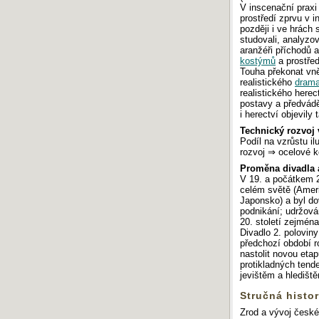
V inscenační praxi 
prostředí zprvu v i
později i ve hrách
studovali, analyzova
aranžéři příchodů a
kostýmů
a prostřed
Touha překonat vně
realistického
drama
realistického herec
postavy a předváděl
i herectví objevily 
Technický rozvoj 
Podíl na vzrůstu i
rozvoj ⇒ ocelové ko
Proměna divadla 
V 19. a počátkem 20
celém světě (Amerik
Japonsko) a byl d
podnikání; udržová
20. století zejména
Divadlo 2. poloviny
předchozí období r
nastolit novou etap
protikladných tend
jevištěm a hledišt
Stručná histo
Zrod a vývoj české 