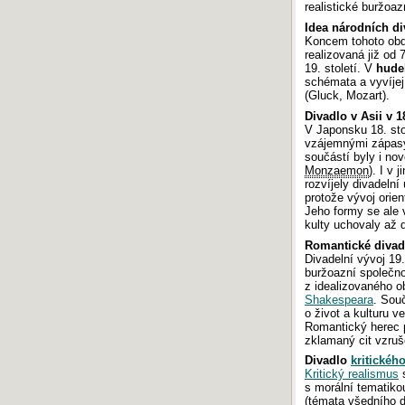
realistické buržoa
Idea národních di
Koncem tohoto obdo
realizovaná již od 
19. století. V
hude
schémata a vyvíjej
(Gluck, Mozart).
Divadlo v Asii v 18
V Japonsku 18. stol
vzájemnými zápasy,
součástí byly i no
Monzaemon
). I v 
rozvíjely divadeln
protože vývoj orien
Jeho formy se ale 
kulty uchovaly až d
Romantické divad
Divadelní vývoj 19.
buržoazní společno
z idealizovaného o
Shakespeara
. Souč
o život a kulturu v
Romantický herec p
zklamaný cit vzru
Divadlo
kritickéh
Kritický realismus
s morální tematiko
(témata všedního d