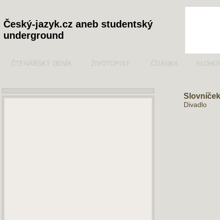
Český-jazyk.cz aneb studentský
underground
ČTENÁŘSKÝ DENÍK
ŽIVOTOPISY
ČÍTANKA
SLOHO
Slovníček
Divadlo