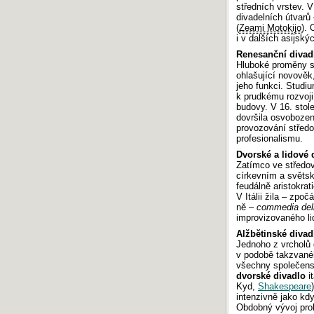
středních vrstev. V
divadelních útvarů 
(
Zeami Motokijo
). 
i v dalších asijský
Renesanční divad
Hluboké proměny stř
ohlašující novověk,
jeho funkci. Studi
k prudkému rozvoj
budovy. V 16. stole
dovršila osvobozen
provozování střed
profesionalismu.
Dvorské a lidové 
Zatímco ve středov
církevním a světsk
feudálně aristokra
V Itálii žila – zpo
ně –
commedia dell
improvizovaného li
Alžbětinské divad
Jednoho z vrcholů
v podobě takzvan
všechny společensk
dvorské divadlo
it
Kyd,
Shakespeare
intenzivně jako kd
Obdobný vývoj prob