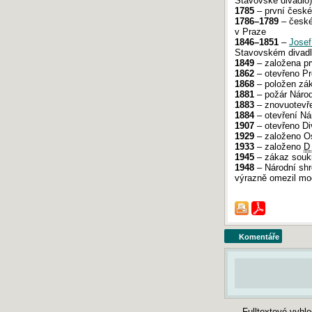
Stavovské divadlo)
1785
– první české
1786–1789
– české
v Praze
1846–1851
–
Josef
Stavovském divadl
1849
– založena prv
1862
– otevřeno Pr
1868
– položen zák
1881
– požár Národ
1883
– znovuotevře
1884
– otevření Ná
1907
– otevřeno Di
1929
– založeno O
1933
– založeno
D
1945
– zákaz soukr
1948
– Národní sh
výrazně omezil mo
Komentáře