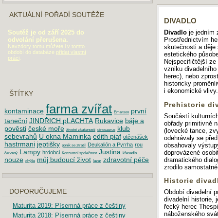
AKTUÁLNÍ POŘADÍ SOUTĚŽE
DIVADLO
Soutěž je od září 2025 do
Divadlo
je jedním 
odvolání přerušena.
Prostřednictvím he
Navzdory tomu můžete i v tomto
skutečnosti a děje
období do databáze
přidat vlastní
estetického působe
práci
.
Nejspecifičtější ze
vzniku divadelního
herec), nebo zpro
historicky proměnl
i ekonomické vlivy.
ŠTÍTKY
Prehistorie di
farma zvířat
kontaminace
první
Emerson
Součástí kulturních
taneční
JINDŘICH pLACHTA
Rukavice
báje a
obřady primitivně
pověsti
české moře
klub
(lovecké tance, zv
životní zkušenosti
dinosaurus
sebevrahů
U okna Maminka
edith piaf
otčenášek
odehrávaly se před
hastrmani
jeptišky
obsahovaly výstupy
Deukalión a Pyrrha
rou
poník se ztratil
Lampy
Justina
doprovázené osobit
hrdobci
červený
Konzumní společnost
křesadlo
nouze
můj budoucí život
zdravotní péče
dramatického dialo
chýše
lazar
zrodilo samostatn
Historie divad
DOPORUČUJEME
Období divadelní pre
divadelní historie, 
Maturita 2019: Písemná práce z češtiny
řecký herec Thespi
náboženského svá
Maturita 2018: Písemná práce z češtiny