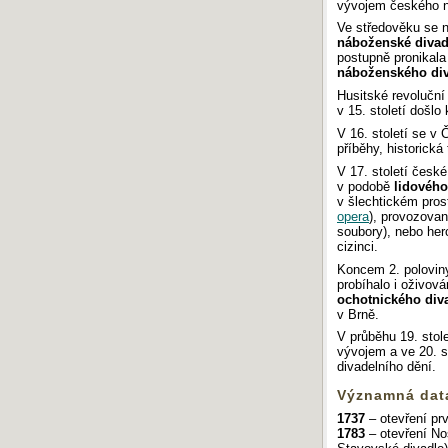
vývojem českého n
Ve středověku se n
náboženské divad
postupně pronikala
náboženského div
Husitské revoluční 
v 15. století došl
V 16. století se v
příběhy, historická
V 17. století české
v podobě
lidového
v šlechtickém pros
opera
), provozovan
soubory), nebo herc
cizinci.
Koncem 2. poloviny
probíhalo i oživová
ochotnického div
v Brně.
V průběhu 19. stol
vývojem a ve 20. s
divadelního dění.
Významná data
1737
– otevření prv
1783
– otevření No