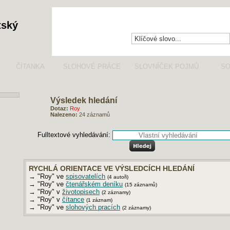
tský
ČÍTANKA
SLOHOVÉ PRÁCE
SLOVNÍČEK POJMŮ
SO
Výsledek hledání
Dotaz:
Roy
Nalezeno:
24 záznamů
Fulltextové vyhledávání:
RYCHLÁ ORIENTACE VE VÝSLEDCÍCH HLEDÁNÍ
→ "Roy" ve
spisovatelích
(4 autoři)
→ "Roy" ve
čtenářském deníku
(15 záznamů)
→ "Roy" v
životopisech
(2 záznamy)
→ "Roy" v
čítance
(1 záznam)
→ "Roy" ve
slohových pracích
(2 záznamy)