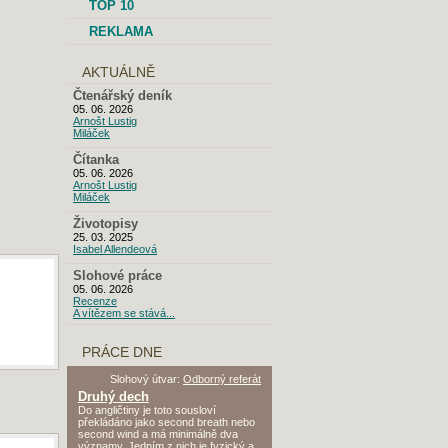
TOP 10
REKLAMA
AKTUÁLNĚ
Čtenářský deník
05. 06. 2026
Arnošt Lustig
Miláček
Čítanka
05. 06. 2026
Arnošt Lustig
Miláček
Životopisy
25. 03. 2025
Isabel Allendeová
Slohové práce
05. 06. 2026
Recenze
A vítězem se stává...
PRÁCE DNE
Slohový útvar:
Odborný referát
Druhý dech
Do angličtiny je toto sousloví
překládáno jako second breath nebo
second wind a má minimálně dva
významy. Jedním z nich je fyzický a