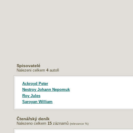
Spisovatelé
vec
Nalezeni celkem
4
autoři
itka
rajina
0
Ackroyd Peter
Nestroy Johann Nepomuk
Roy Jules
Saroyan William
Čtenářský deník
Nalezeno celkem
15
záznamů
(relevance %)