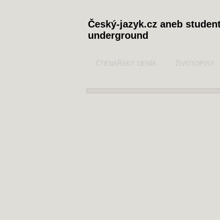
Český-jazyk.cz aneb studen
underground
ČTENÁŘSKÝ DENÍK
ŽIVOTOPISY