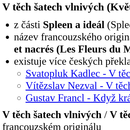
V těch šatech vlnivých (Květ
z části
Spleen a ideál
(Splee
název francouzského origin
et nacrés (Les Fleurs du 
existuje více českých překl
Svatopluk Kadlec - V těc
Vítězslav Nezval - V těch
Gustav Francl - Když kr
V těch šatech vlnivých
/
V tě
francouzském originálu