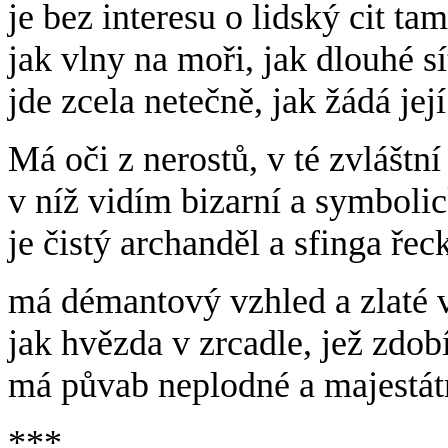
je bez interesu o lidský cit tam
jak vlny na moři, jak dlouhé sí
jde zcela netečně, jak žádá její
Má oči z nerostů, v té zvláštní 
v níž vidím bizarní a symboli
je čistý archanděl a sfinga ře
má démantový vzhled a zlaté v
jak hvězda v zrcadle, jež zdob
má půvab neplodné a majestát
***