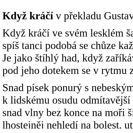
Když kráčí
v překladu Gustav
Když kráčí ve svém lesklém ša
spíš tanci podobá se chůze ka
Je jako štíhlý had, když zaří
pod jeho dotekem se v rytmu z
Snad písek ponurý s nebeský
k lidskému osudu odmítavější 
snad vlny bez konce na moři 
lhostejněj nehledí na bolest, ut