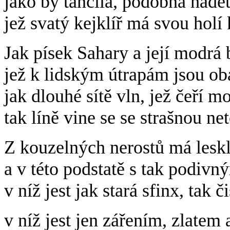
jako by tančila, podobna hádět
jež svatý kejklíř má svou holí
Jak písek Sahary a její modrá 
jež k lidským útrapám jsou oba 
jak dlouhé sítě vln, jež čeří m
tak líně vine se se strašnou net
Z kouzelných nerostů má leskl
a v této podstatě s tak podivn
v níž jest jak stará sfinx, tak č
v níž jest jen zářením, zlatem