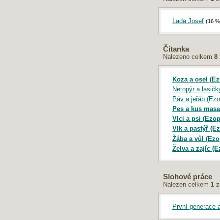
Maturita 2018: Písemná práce z češtiny
Maturita 2017: Písemná práce z češtiny
Lada Josef
(16 %
Maturita 2016: Písemná práce z češtiny
Maturita 2015: Písemná práce z češtiny
Maturita 2014: Písemná práce z češtiny
Čítanka
Maturita 2013: Písemná práce z češtiny
Nalezeno celkem
8
SERVER INFO
Koza a osel (Ez
Netopýr a lasičk
Počítadlo
:
794 461 276
Odezva
:
0.06 s
Páv a jeřáb (Ezo
Vykonaných
SQL
dotazů:
10
Pes a kus masa
Návštěvnost
:
TOPlist.cz - školství
›
Český-
Vlci a psi (Ezo
jazyk.cz
Vlk a pastýř (E
Žába a vůl (Ezo
Želva a zajíc (
Slohové práce
Nalezen celkem
1
z
První generace a