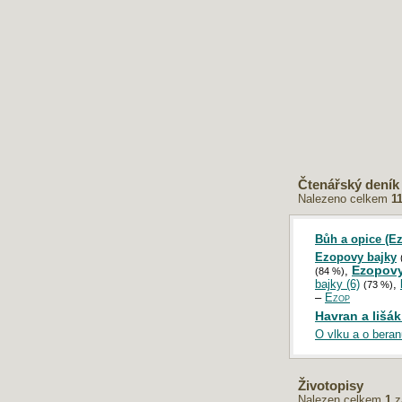
AKTUÁLNÍ POŘADÍ SOUTĚŽE
Soutěž je od září 2025 do
odvolání přerušena.
Navzdory tomu můžete i v tomto
období do databáze
přidat vlastní
práci
.
ŠTÍTKY
Čtenářský deník
Vorel
červená knihovna
warcraft
Nalezeno celkem
11
v peřině
Splacený+dluh
jonáš
ira
armstrong
plnovýznamová slova
ohlas písní
moje první láska
Giovanni Boccaccio
levin
první sníh
Bůh a opice (E
vítězslav nezval
žádost o přijetí
ken follett
Ezopovy bajky
Erich Maria Remarque
Ďábel+v+těle
bláznivá viktorka
,
Ezopovy
(84 %)
zubař
humoreska
adriana molea
Notre Dame
bajky (6)
,
Synek
žáček
(73 %)
esmeralda
Huxley
loupežníci
sodoma
–
Ezop
o rybáři
Havran a lišák
a jeho ženě
O vlku a o beran
DOPORUČUJEME
Životopisy
Maturita 2019: Písemná práce z češtiny
Nalezen celkem
1
z