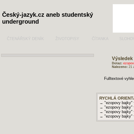
Český-jazyk.cz aneb studentský
underground
ČTENÁŘSKÝ DENÍK
ŽIVOTOPISY
ČÍTANKA
SLOHO
Výsledek 
Dotaz:
ezopovy
Nalezeno:
21 
Fulltextové vyhl
RYCHLÁ ORIENT
→ "ezopovy bajky"
→ "ezopovy bajky"
→ "ezopovy bajky"
→ "ezopovy bajky"