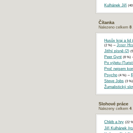
Maturita 2017: Písemná práce z češtiny
Kulhánek Jiří
(40
Maturita 2016: Písemná práce z češtiny
Maturita 2015: Písemná práce z češtiny
Maturita 2014: Písemná práce z češtiny
Čítanka
Maturita 2013: Písemná práce z češtiny
Nalezeno celkem
8
SERVER INFO
Husův kraj a lid
Počítadlo
:
794 707 038
–
Josef Ho
(2 %)
Odezva
:
0.9 s
Jitřní písně (2)
(
Vykonaných
SQL
dotazů:
10
Peer Gynt
Návštěvnost
:
TOPlist.cz - školství
›
Český-
(8 %)
jazyk.cz
Po výletu (Turis
Proč nejsem ko
Psycho
–
R
(4 %)
Steve Jobs
(3 %)
Žurnalistický slo
Slohové práce
Nalezeny celkem
4
Chléb a hry
(22 %
Jiří Kulhánek (ro