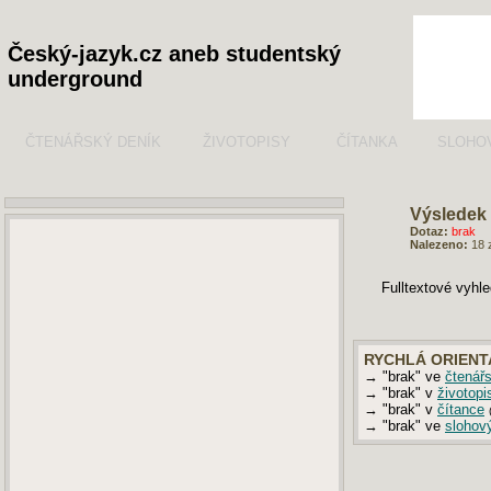
Český-jazyk.cz aneb studentský
underground
ČTENÁŘSKÝ DENÍK
ŽIVOTOPISY
ČÍTANKA
SLOHO
Výsledek 
Dotaz:
brak
Nalezeno:
18 
Fulltextové vyhl
RYCHLÁ ORIENT
→ "brak" ve
čtenář
→ "brak" v
životopi
→ "brak" v
čítance
→ "brak" ve
slohov