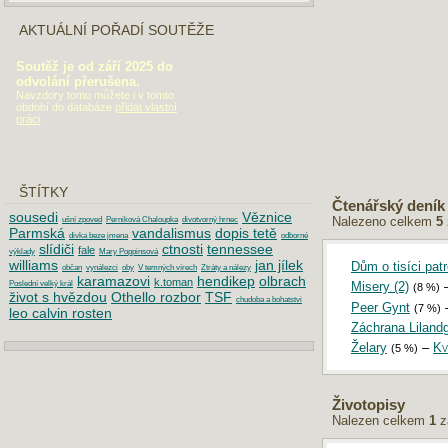
AKTUÁLNÍ POŘADÍ SOUTĚŽE
Soutěž je od září 2025 do
odvolání přerušena.
Navzdory tomu můžete i v tomto
období do databáze
přidat vlastní
práci
.
ŠTÍTKY
Čtenářský deník
sousedi
Věznice
Nalezeno celkem
5
ušní zpoved
Perniková Chaloupka
divotvorný hrnec
Parmská
vandalismus
dopis tetě
divka beze jmena
odborné
slídiči
ctnosti
tennessee
fale
výklady
Mary Poppinsová
williams
jan jílek
Dům o tisíci patr
občan
vynálezci
oby
V temných vírech
Ztráty a nálezy
karamazovi
hendikep
olbrach
k.toman
Poslední velký král
Misery (2)
(8 %)
život s hvězdou
Othello rozbor
TSF
chudoba a bohatstvi
Peer Gynt
(7 %)
leo calvin rosten
Záchrana Lilandg
Želary
–
Kv
(5 %)
DOPORUČUJEME
Životopisy
Maturita 2019: Písemná práce z češtiny
Nalezen celkem
1
z
Maturita 2018: Písemná práce z češtiny