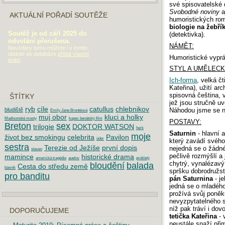
své spisovatelské 
Svobodné noviny
a
AKTUÁLNÍ POŘADÍ SOUTĚŽE
humoristických ro
biologie na žebří
Soutěž je od září 2025 do
(detektivka).
odvolání přerušena.
NÁMĚT:
Navzdory tomu můžete i v tomto
období do databáze
přidat vlastní
Humoristické vyprá
práci
.
STYL A UMĚLEC
Ich-forma
, velká čt
Kateřina), užití arc
spisovná čeština, v
ŠTÍTKY
jež jsou stručně uv
ryb
cíle
catullus
chlebnikov
bludiště
Náhodou jsme se ne
Emily Jane Brontëová
muj obor
kluci a holky
Madisonské mosty
kupec benátský film
POSTAVY:
Breton
sex
trilogie
DOKTOR WATSON
herk
Saturnin
- hlavní a
moje
život bez smokingu
celebrita
Pavilon
úder
který zavádí svého
sestra
Terezie od Ježíše
první dopis
nejedná se o žádné
staven
pečlivě rozmýšlí a 
mamince
historické drama
americká tragédie
auelov
prokletý
chytrý, vynalézavý;
bloudění
balada
Cesta do středu země
básník
spršku dobrodružstv
pro banditu
pán Saturnina
- je
jedná se o mladého 
prožívá svůj poněk
nevyzpytatelného s
níž pak tráví i do
DOPORUČUJEME
tetička Kateřina
- 
neustále snaží přim