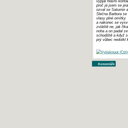
vypjal hlavní konta
proč já jsem se pr
ozval se Saturnin a 
Slečna Barbora se
vlasy plné omítky.
a nakonec se vysvět
zvláště ne, jak řík
noha a on padal ze 
schodiště a když s
prý vůbec nedotkl 
Komentáře