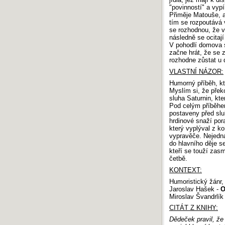
"povinností" a vyp
Přiměje Matouše, a
tím se rozpoutává 
se rozhodnou, že v
následně se ocitají
V pohodlí domova si
začne hrát, že se z
rozhodne zůstat u 
VLASTNÍ NÁZOR:
Humorný příběh, kt
Myslím si, že překon
sluha Saturnin, kt
Pod celým příběhem
postaveny před slu
hrdinové snaží por
který vyplýval z k
vypravěče. Nejedná
do hlavního děje s
kteří se touží zasm
četbě.
KONTEXT:
Humoristický žánr, 
Jaroslav Hašek -
O
Miroslav Švandrlík
CITÁT Z KNIHY:
Dědeček pravil, že 