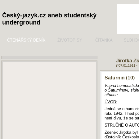
Český-jazyk.cz aneb studentský
underground
ČTENÁŘSKÝ DENÍK
ŽIVOTOPISY
ČÍTANKA
SLOHO
Jirotka
Zd
(*07.01.1911 -
Saturnin (10)
Vtipná humoristick
o Saturninovi, sluh
situace.
ÚVOD:
Jedná se o humoris
roku 1942. Hned po 
není divu, že se ten
STRUČNĚ O AUTO
Zdeněk Jirotka byl
důstojník Českoslo