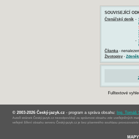
SOUVISEJÍCÍ OD
Čtenářský deník
-
-
Čítanka
- nenalezen 
Životopisy
-
Zdeněk 
Fulltextové vyhl
© 2003-2026 Český-jazyk.cz
- program a správa obsahu:
Ing. Tomáš
Autoři stránek Český-jazyk.cz nezodpovídají za správnost obsahu zde uveřejněných mater
veřejné šíření obsahu serveru Český-jazyk.cz je bez písemného souhlasu provozovatele 