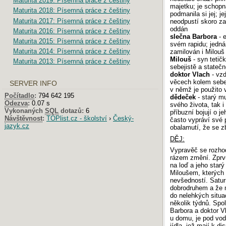
Maturita 2019: Písemná práce z češtiny
majetku; je schopna
Maturita 2018: Písemná práce z češtiny
podmanila si jej; je
Maturita 2017: Písemná práce z češtiny
neodpustí skoro za
oddán
Maturita 2016: Písemná práce z češtiny
slečna Barbora
- e
Maturita 2015: Písemná práce z češtiny
svém rapidu; jedná
Maturita 2014: Písemná práce z češtiny
zamilován i Milouš
Milouš
- syn tetič
Maturita 2013: Písemná práce z češtiny
sebejistě a statečn
doktor Vlach
- vzd
věcech kolem sebe 
SERVER INFO
v němž je použito 
Počítadlo
:
794 642 195
dědeček
- starý m
Odezva
:
0.07 s
svého života, tak 
Vykonaných
SQL
dotazů:
6
příbuzní bojují o j
Návštěvnost
:
TOPlist.cz - školství
›
Český-
často vypráví své př
jazyk.cz
obalamutí, že se zb
DĚJ:
Vypravěč se rozhod
rázem změní. Zprvu
na loď a jeho starý
Miloušem, kterých 
nevšedností. Satur
dobrodruhem a že m
do nelehkých situac
několik týdnů. Spol
Barbora a doktor Vl
u domu, je pod vod
jídla, jež mají k d