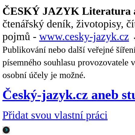
ČESKÝ JAZYK Literatura a
čtenářský deník, životopisy, č
pojmů -
www.cesky-jazyk.cz
Publikování nebo další veřejné šířen
písemného souhlasu provozovatele v
osobní účely je možné.
Český-jazyk.cz aneb s
Přidat svou vlastní práci