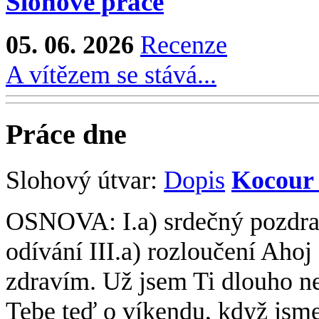
Životopisy
25. 03. 2025
Isabel Allendeov
Slohové práce
05. 06. 2026
Recenze
A vítězem se stává...
Práce dne
Slohový útvar:
Dopis
Kocour
OSNOVA: I.a) srdečný pozdrav