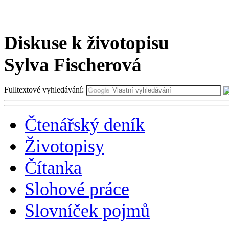
Čtenářský deník
- nenalezen ž
Čítanka
-
Světový orloj
Diskuse k životopisu
Sylva Fischerová
Fulltextové vyhledávání:
Čtenářský deník
Životopisy