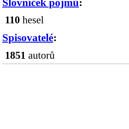
Slohové práce
:
5896
prací
Slovníček pojmů
:
110
hesel
Spisovatelé
:
1851
autorů