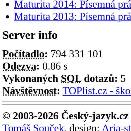
Maturita 2017: Písemná prá
Maturita 2016: Písemná prá
Maturita 2015: Písemná prá
Maturita 2014: Písemná prá
Maturita 2013: Písemná prá
Server info
Počítadlo
:
794 331 101
Odezva
:
0.86 s
Vykonaných
SQL
dotazů:
5
Návštěvnost
:
TOPlist.cz - ško