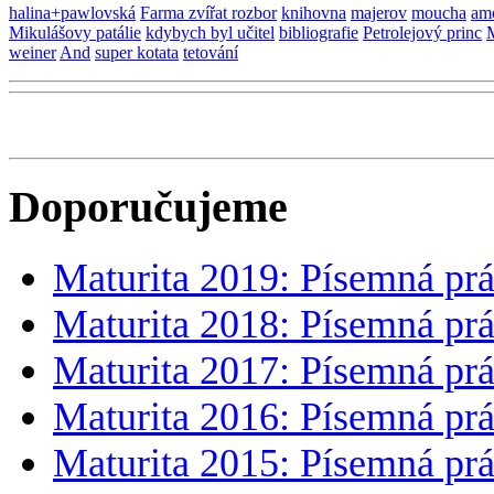
vlastní práci
.
Štítky
halina+pawlovská
Farma zvířat rozbor
knihovna
majerov
moucha
am
Mikulášovy patálie
kdybych byl učitel
bibliografie
Petrolejový princ
M
weiner
And
super kotata
tetování
Doporučujeme
Maturita 2019: Písemná prá
Maturita 2018: Písemná prá