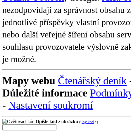
© 2003-2026 Český-jazyk.cz
Tomáš Souček
, design:
Aria-s
nezodpovídají za správnost obsahu z
jednotlivé příspěvky vlastní provoz
nebo další veřejné šíření obsahu se
souhlasu provozovatele výslovně zak
je možné.
Mapy webu
Čtenářský deník
Důležité informace
Podmínky