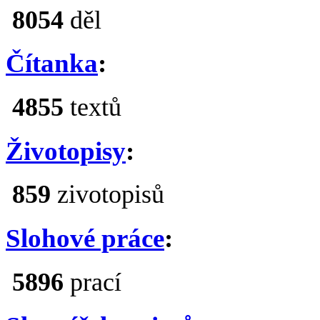
Statistiky
Čtenářský deník
:
8054
děl
Čítanka
:
4855
textů
Životopisy
:
859
zivotopisů