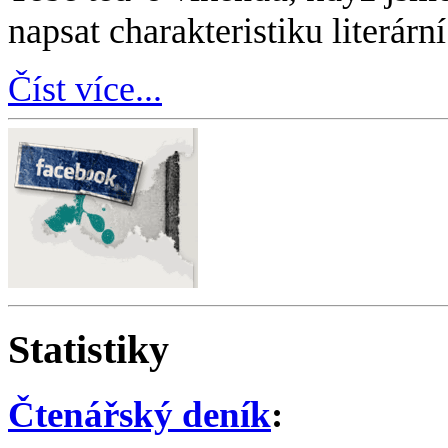
odívání III.a) rozloučení Aho
zdravím. Už jsem Ti dlouho ne
Tebe teď o víkendu, když jsme
napsat charakteristiku literárn
Číst více...