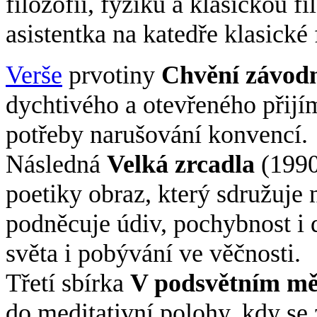
filozofii, fyziku a klasickou f
asistentka na katedře klasické
Verše
prvotiny
Chvění závodn
dychtivého a otevřeného přijím
potřeby narušování konvencí.
Následná
Velká zrcadla
(1990)
poetiky obraz, který sdružuje
podněcuje údiv, pochybnost i d
světa i pobývání ve věčnosti.
Třetí sbírka
V podsvětním mě
do meditativní polohy, kdy se z