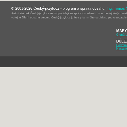
© 2003-2026 Český-jazyk.cz
- program a správa obsahu:
Ing. Tomáš
Autoři stránek Český-jazyk.cz nezodpovídají za správnost obsahu zde uveřejněných mater
veřejné šíření obsahu serveru Český-jazyk.cz je bez písemného souhlasu provozovatele 
MAPY
Čtenářs
DŮLE
Podmín
Nastav