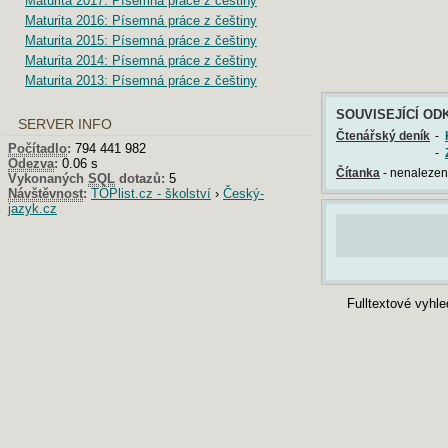
Maturita 2017: Písemná práce z češtiny
Maturita 2016: Písemná práce z češtiny
Maturita 2015: Písemná práce z češtiny
Maturita 2014: Písemná práce z češtiny
Maturita 2013: Písemná práce z češtiny
SOUVISEJÍCÍ OD
SERVER INFO
Čtenářský deník
-
Počítadlo
:
794 441 982
-
Odezva
:
0.06 s
Čítanka
- nenalezen 
Vykonaných
SQL
dotazů:
5
Návštěvnost
:
TOPlist.cz - školství
›
Český-
jazyk.cz
Fulltextové vyhl