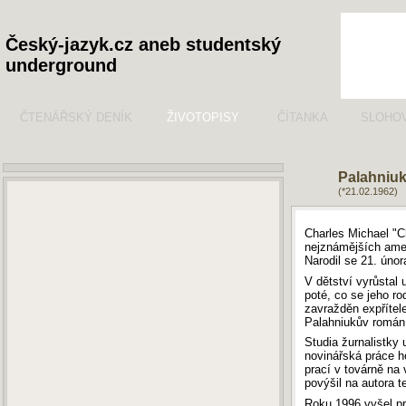
Český-jazyk.cz aneb studentský
underground
ČTENÁŘSKÝ DENÍK
ŽIVOTOPISY
ČÍTANKA
SLOHO
Palahniu
(*21.02.1962)
Charles Michael "C
nejznámějších amer
Narodil se 21. úno
V dětství vyrůstal
poté, co se jeho ro
zavražděn expřítel
Palahniukův romá
Studia žurnalistky 
novinářská práce ho
prací v továrně na
povýšil na autora 
Roku 1996 vyšel pr