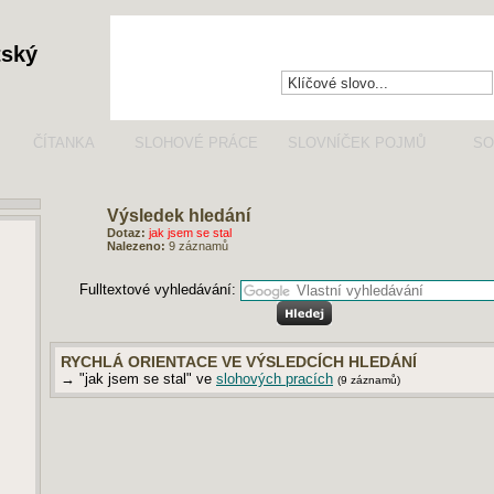
tský
ČÍTANKA
SLOHOVÉ PRÁCE
SLOVNÍČEK POJMŮ
SO
Výsledek hledání
Dotaz:
jak jsem se stal
Nalezeno:
9 záznamů
Fulltextové vyhledávání:
RYCHLÁ ORIENTACE VE VÝSLEDCÍCH HLEDÁNÍ
→ "jak jsem se stal" ve
slohových pracích
(9 záznamů)