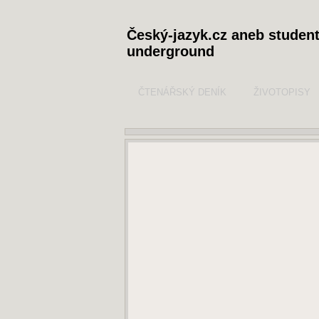
Český-jazyk.cz aneb studen
underground
ČTENÁŘSKÝ DENÍK
ŽIVOTOPISY