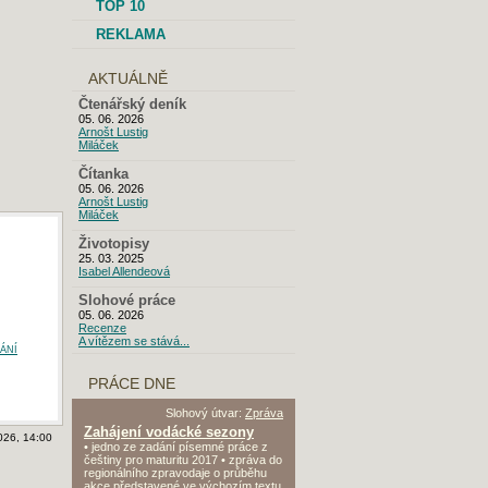
TOP 10
REKLAMA
AKTUÁLNĚ
Čtenářský deník
05. 06. 2026
Arnošt Lustig
Miláček
Čítanka
05. 06. 2026
Arnošt Lustig
Miláček
Životopisy
25. 03. 2025
Isabel Allendeová
Slohové práce
05. 06. 2026
Recenze
A vítězem se stává...
ání
PRÁCE DNE
Slohový útvar:
Zpráva
Zahájení vodácké sezony
026, 14:00
• jedno ze zadání písemné práce z
češtiny pro maturitu 2017 • zpráva do
regionálního zpravodaje o průběhu
akce představené ve výchozím textu