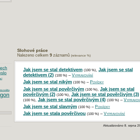
Slohové práce
Nalezeno celkem
9
záznamů
(relevance %)
sech
Jak jsem se stal detektivem
Jak jsem se stal
,
(100 %)
eslo
detektivem (2)
–
Vypravování
(100 %)
cí
Jak jsem se stal nikým
–
Povídky
(100 %)
Jak jsem se stal pověrčivým
Jak jsem se stal
,
(100 %)
ta světla
pověrčivým (2)
Jak jsem se stal pověrčivým (3)
gon
,
(100 %)
Jak jsem se stal pověrčivým (4)
,
–
Vypravov
(100 %)
(100 %)
Jak jsem se stal slavným
–
Pohádky
(100 %)
Jak jsem se stala pověrčivou
–
Vypravování
(100 %)
Aktualizováno 8. srpna 2