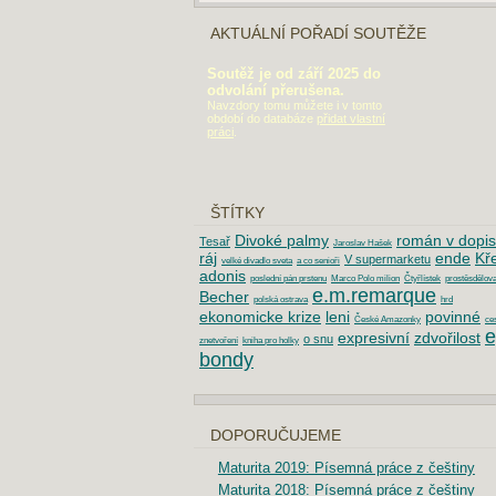
AKTUÁLNÍ POŘADÍ SOUTĚŽE
Soutěž je od září 2025 do
odvolání přerušena.
Navzdory tomu můžete i v tomto
období do databáze
přidat vlastní
práci
.
ŠTÍTKY
Divoké palmy
román v dopi
Tesař
Jaroslav Hašek
ráj
ende
Kř
V supermarketu
velké divadlo sveta
a co senioři
adonis
poslední pán prstenu
Marco Polo milion
Čtyřlístek
prostěsdělova
e.m.remarque
Becher
polská ostrava
hrd
ekonomicke krize
leni
povinné
České Amazonky
ces
e
expresivní
zdvořilost
o snu
znetvoření
kniha pro holky
bondy
DOPORUČUJEME
Maturita 2019: Písemná práce z češtiny
Maturita 2018: Písemná práce z češtiny