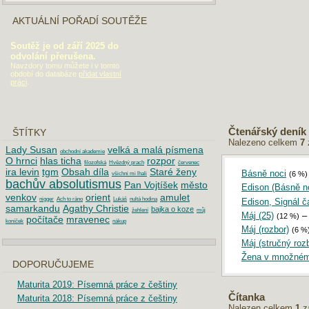
AKTUÁLNÍ POŘADÍ SOUTĚŽE
Soutěž je od září 2025 do
odvolání přerušena.
Navzdory tomu můžete i v tomto
období do databáze
přidat vlastní
práci
.
Čtenářský deník
ŠTÍTKY
Nalezeno celkem
7
Lady Susan
velká a malá písmena
obchodní akademie
O hrnci
hlas ticha
rozpor
filozofská
Hvězdný prach
červenec
ira levin
tgm
Obsah díla
Staré ženy
Básně noci
(6 %)
všichni mi lhali
bachův absolutismus
Pan Vojtíšek
město
Edison (Básně no
venkov
orient
amulet
nigger
Ach to ráno
Lukáš
nultá hodina
Edison, Signál č
samarkandu
Agathy Christie
bajka o koze
žehlení
můj
Máj (25)
(12 %)
počítače
mravenec
koníček
nákup
Máj (rozbor)
(6 %
Máj (stručný rozb
Žena v množném
DOPORUČUJEME
Maturita 2019: Písemná práce z češtiny
Čítanka
Maturita 2018: Písemná práce z češtiny
Nalezen celkem
1
z