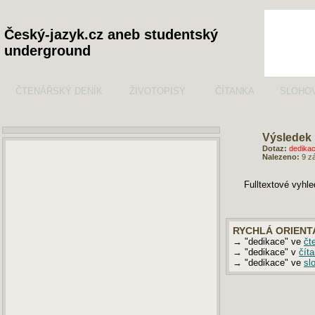
Český-jazyk.cz aneb studentský
underground
ČTENÁŘSKÝ DENÍK
ŽIVOTOPISY
ČÍTANKA
SLOHO
Výsledek 
Dotaz:
dedika
Nalezeno:
9 z
Fulltextové vyhl
RYCHLÁ ORIENT
→ "dedikace" ve
čt
→ "dedikace" v
čít
→ "dedikace" ve
sl