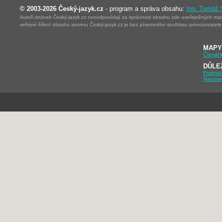
© 2003-2026 Český-jazyk.cz
- program a správa obsahu:
Ing. Tomáš
Autoři stránek Český-jazyk.cz nezodpovídají za správnost obsahu zde uveřejněných mater
veřejné šíření obsahu serveru Český-jazyk.cz je bez písemného souhlasu provozovatele 
MAPY
Čtenářs
DŮLE
Podmín
Nastav