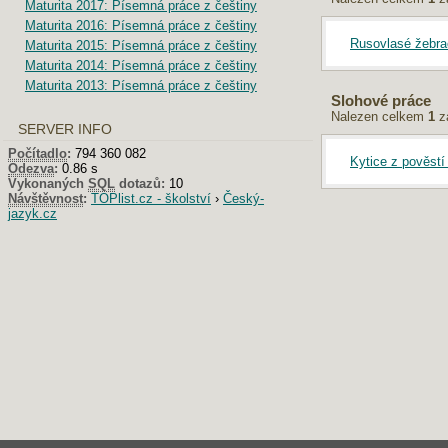
Maturita 2017: Písemná práce z češtiny
Maturita 2016: Písemná práce z češtiny
Rusovlasé žebra
Maturita 2015: Písemná práce z češtiny
Maturita 2014: Písemná práce z češtiny
Maturita 2013: Písemná práce z češtiny
Slohové práce
Nalezen celkem
1
z
SERVER INFO
Počítadlo
:
794 360 082
Kytice z pověstí 
Odezva
:
0.86 s
Vykonaných
SQL
dotazů:
10
Návštěvnost
:
TOPlist.cz - školství
›
Český-
jazyk.cz