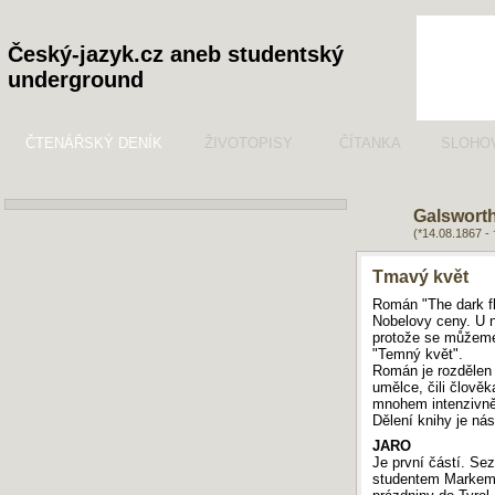
Český-jazyk.cz aneb studentský
underground
ČTENÁŘSKÝ DENÍK
ŽIVOTOPISY
ČÍTANKA
SLOHO
Galswort
(*14.08.1867 -
Tmavý květ
Román "The dark fl
Nobelovy ceny. U ná
protože se můžeme
"Temný květ".
Román je rozdělen d
umělce, čili člověk
mnohem intenzivněji
Dělení knihy je nás
JARO
Je první částí. S
studentem Markem 