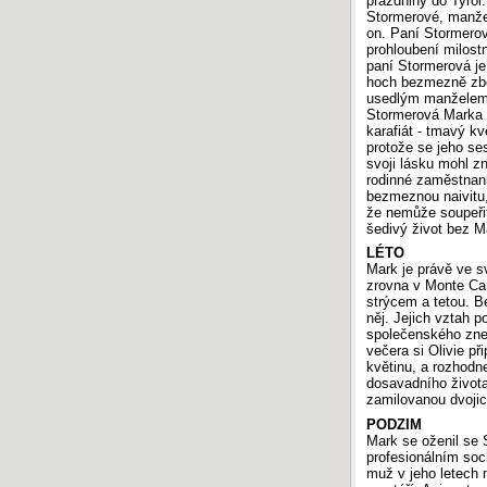
prázdniny do Tyrol
Stormerové, manžel
on. Paní Stormerov
AKTUÁLNÍ POŘADÍ SOUTĚŽE
prohloubení milost
paní Stormerová je
Soutěž je od září 2025 do
hoch bezmezně zbož
odvolání přerušena.
usedlým manželem n
Navzdory tomu můžete i v tomto
Stormerová Marka a
období do databáze
přidat vlastní
karafiát - tmavý kv
práci
.
protože se jeho se
svoji lásku mohl z
rodinné zaměstnank
bezmeznou naivitu,
ŠTÍTKY
že nemůže soupeřit
šedivý život bez M
pinocchio
prokletý
pluha
ubert
co je láska
Tantalos
Zrádce
LÉTO
cyklista
manifest
wordsworth
Tábor smůly
Vedlejší věta
Mark je právě ve sv
mackbeth
duna
galaxie
andrewsová
příběh ježíše
Ztraceni v
zrovna v Monte Carl
Proslovy
strýcem a tetou. B
čase
Moje krásná sestra
místo pro princeznu
něj. Jejich vztah 
aristokratka
šolc
Warren
moda
haruki murakami
Herodotos
společenského znem
Odysseovy
Nadja
dopis z Prahy
lavice
večera si Olivie př
cesty
květinu, a rozhodn
dosavadního života
zamilovanou dvojici 
PODZIM
DOPORUČUJEME
Mark se oženil se S
profesionálním so
Maturita 2019: Písemná práce z češtiny
muž v jeho letech m