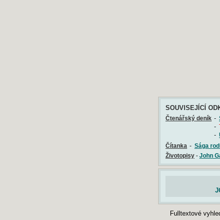
SOUVISEJÍCÍ OD
Čtenářský deník
-
-
-
Čítanka
-
Sága rod
Životopisy
-
John G
J
Fulltextové vyhl