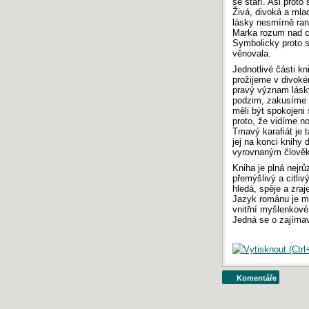
se stáří. Asi proto
Maturita 2018: Písemná práce z češtiny
Živá, divoká a mlad
Maturita 2017: Písemná práce z češtiny
lásky nesmírně ran
Maturita 2016: Písemná práce z češtiny
Marka rozum nad ci
Symbolicky proto sp
Maturita 2015: Písemná práce z češtiny
věnovala.
Maturita 2014: Písemná práce z češtiny
Jednotlivé části kn
Maturita 2013: Písemná práce z češtiny
prožijeme v divoké
pravý význam lásky
podzim, zakusíme t
SERVER INFO
měli být spokojeni
Počítadlo
:
794 563 778
proto, že vidíme no
Odezva
:
0.86 s
Tmavý karafiát je 
Vykonaných
SQL
dotazů:
6
jej na konci knihy
Návštěvnost
:
TOPlist.cz - školství
›
Český-
vyrovnaným člověk
jazyk.cz
Kniha je plná nejr
přemýšlivý a citliv
hledá, spěje a zraj
Jazyk románu je mo
vnitřní myšlenkové
Jedná se o zajímav
Komentáře