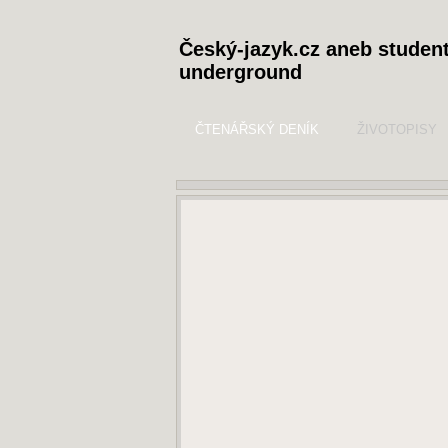
Český-jazyk.cz aneb studen
underground
ČTENÁŘSKÝ DENÍK
ŽIVOTOPISY