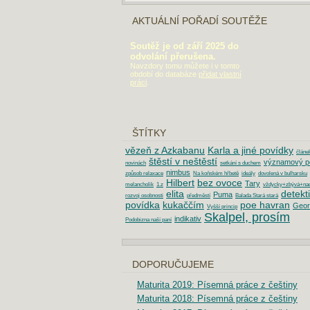
AKTUÁLNÍ POŘADÍ SOUTĚŽE
Soutěž je od září 2025 do
odvolání přerušena.
Navzdory tomu můžete i v tomto
období do databáze
přidat vlastní
práci
.
ŠTÍTKY
vězeň z Azkabanu
Karla a jiné povídky
článe
štěstí v neštěstí
významový p
novinách
setkání s duchem
nimbus
způsob relaxace
Na koňském hřbetě
ideály
dovolená v bulharsku
Hilbert
bez ovoce
Tary
melancholik
1.z
vždycky+zbývá+nad
elita
detekt
Puma
rozvoj osobnosti
předměstí
Balada Stará stará
povídka
kukaččím
poe havran
Geor
Vyšší princip
Skalpel, prosím
indikativ
Podobizna naší paní
DOPORUČUJEME
Maturita 2019: Písemná práce z češtiny
Maturita 2018: Písemná práce z češtiny