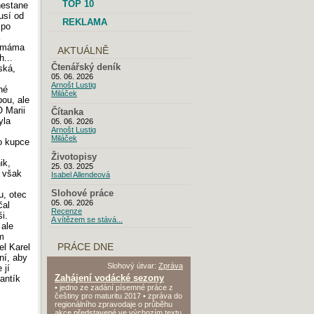
TOP 10
nestane
usí od
REKLAMA
 po
nímáma
AKTUÁLNĚ
...
Čtenářský deník
ská,
05. 06. 2026
Arnošt Lustig
né
Miláček
bou, ale
O Marii
Čítanka
yla
05. 06. 2026
Arnošt Lustig
Miláček
ho kupce
Životopisy
ik,
25. 03. 2025
n však
Isabel Allendeová
Slohové práce
u, otec
05. 06. 2026
čal
Recenze
i.
A vítězem se stává...
 ale
ím
PRÁCE DNE
el Karel
ní, aby
Slohový útvar:
Zpráva
 jí
Zahájení vodácké sezony
rantík
• jedno ze zadání písemné práce z
češtiny pro maturitu 2017 • zpráva do
regionálního zpravodaje o průběhu
akce představené ve výchozím textu