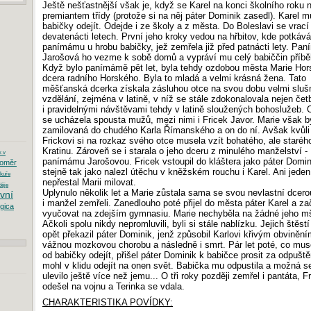
Ještě nešťastnější však je, když se Karel na konci školního roku 
premiantem třídy (protože si na něj páter Dominik zasedl). Karel m
babičky odejít. Odejde i ze školy a z města. Do Boleslavi se vrací
devatenácti letech. První jeho kroky vedou na hřbitov, kde potkává
panímámu u hrobu babičky, jež zemřela již před patnácti lety. Pa
Jarošová ho vezme k sobě domů a vypráví mu celý babiččin příběh
Když bylo panímámě pět let, byla tehdy ozdobou města Marie Hor
dcera radního Horského. Byla to mladá a velmi krásná žena. Tato
měšťanská dcerka získala zásluhou otce na svou dobu velmi sluš
vzdělání, zejména v latině, v níž se stále zdokonalovala nejen čet
i pravidelnými návštěvami tehdy v latině sloužených bohoslužeb. 
se ucházela spousta mužů, mezi nimi i Fricek Javor. Marie však b
zamilovaná do chudého Karla Římanského a on do ní. Avšak kvůli
Frickovi si na rozkaz svého otce musela vzít bohatého, ale staré
Kratinu. Zároveň se i starala o jeho dceru z minulého manželství -
k v
panímámu Jarošovou. Fricek vstoupil do kláštera jako páter Domin
oměr
stejně tak jako nalezl útěchu v kněžském rouchu i Karel. Ani jede
kuře
nepřestal Marii milovat.
ěje
Uplynulo několik let a Marie zůstala sama se svou nevlastní dcero
ivní
i manžel zemřeli. Zanedlouho poté přijel do města páter Karel a za
gica
vyučovat na zdejším gymnasiu. Marie nechyběla na žádné jeho mš
Ačkoli spolu nikdy nepromluvili, byli si stále nablízku. Jejich štěstí
opět překazil páter Dominik, jenž způsobil Karlovi křivým obviněn
vážnou mozkovou chorobu a následně i smrt. Pár let poté, co mus
od babičky odejít, přišel páter Dominik k babičce prosit za odpuště
mohl v klidu odejít na onen svět. Babička mu odpustila a možná se
ulevilo ještě více než jemu... O tři roky později zemřel i pantáta, F
odešel na vojnu a Terinka se vdala.
CHARAKTERISTIKA POVÍDKY: