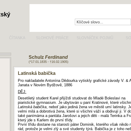
tský
ČÍTANKA
SLOHOVÉ PRÁCE
SLOVNÍČEK POJMŮ
SO
Schulz
Ferdinand
(*17.01.1835 - †16.02.1905)
Latinská babička
Pro nakladatele Antonína Dědourka vytiskly grafické závody V. & 
Janata v Novém Bydžově, 1886
DĚJ:
Desetiletý student Karel přijíždí studovat do Mladé Boleslavi na
piaristické gymnasium. Je ubytován u paní Kratinové, které všichni
Latinská babička
, neboť jako jediná žena ve městě umí latinsky. J
velmi milá a dobrotivá žena, které si všichni váží a obdivují ji. V d
také panímáma a pantáta Jarošovi a jejich děti - malá Terinka a Fr
který jde s Karlem do první třídy.
První třídu dostane na starosti páter Dominik, kterého však nikdo
rád, protože je velmi zlý a své studenty týrá. Babička je z toho ne