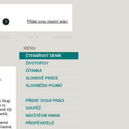
Přidat svou vlastní práci
UTĚŽ
TOP 10
REKLAMA
MENU
ČTENÁŘSKÝ DENÍK
ŽIVOTOPISY
ČÍTANKA
SLOHOVÉ PRÁCE
A.
SLOVNÍČEK POJMŮ
PŘIDAT SVOJI PRÁCI
 říkají
e to
SOUTĚŽ
omě žijí
antík,
NÁVŠTĚVNÍ KNIHA
 nemá
PŘISPĚVATELÉ
šťastná.