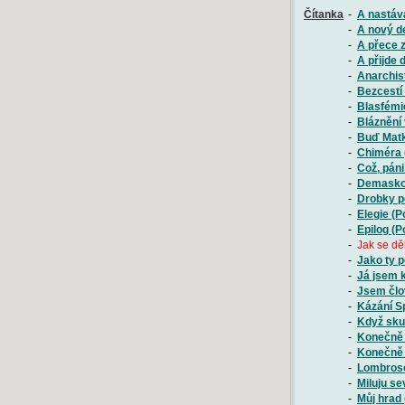
Čítanka
-
A nastává
-
A nový de
-
A přece z
-
A přijde 
-
Anarchis
-
Bezcestí 
-
Blasfémie
-
Bláznění 
-
Buď Matk
-
Chiméra (
-
Což, páni
-
Demaskov
-
Drobky po
-
Elegie (P
-
Epilog (P
-
Jak se dě
-
Jako ty p
-
Já jsem k
-
Jsem člo
-
Kázání Sp
-
Když skut
-
Konečně j
-
Konečně 
-
Lombroso
-
Miluju se
-
Můj hrad