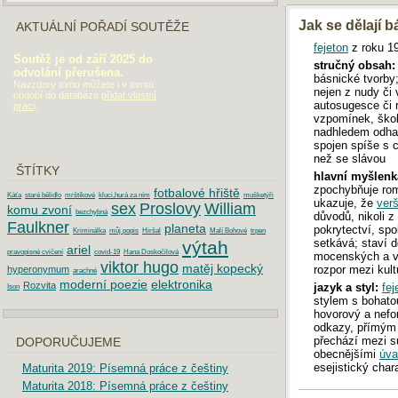
Jak se dělají 
AKTUÁLNÍ POŘADÍ SOUTĚŽE
fejeton
z roku 1
Soutěž je od září 2025 do
stručný obsah:
odvolání přerušena.
básnické tvorby
Navzdory tomu můžete i v tomto
nejen z nudy či v
období do databáze
přidat vlastní
autosugesce či 
práci
.
vzpomínek, ško
nadhledem odhal
spojen spíše s
než se slávou
ŠTÍTKY
hlavní myšlenk
zpochybňuje rom
fotbalové hřiště
Káťa
staré bělidlo
mrštíkové
kluci,hurá za ním
mušketýři
ukazuje, že
ver
sex
Proslovy
William
komu zvoní
bezchybná
důvodů, nikoli z 
Faulkner
planeta
pokrytectví, sp
Kriminálka
můj popis
Hiršal
Malí Bohové
trpen
setkává; staví d
výtah
ariel
pravopisné cvičení
covid-19
Hana Doskočilová
mocenských a vl
viktor hugo
matěj kopecký
rozpor mezi kul
hyperonymum
arachné
moderní poezie
elektronika
Rozvita
jazyk a styl:
fej
Ison
stylem s bohat
hovorový a nefo
odkazy, přímým
přechází mezi s
DOPORUČUJEME
obecnějšími
úva
esejistický char
Maturita 2019: Písemná práce z češtiny
Maturita 2018: Písemná práce z češtiny