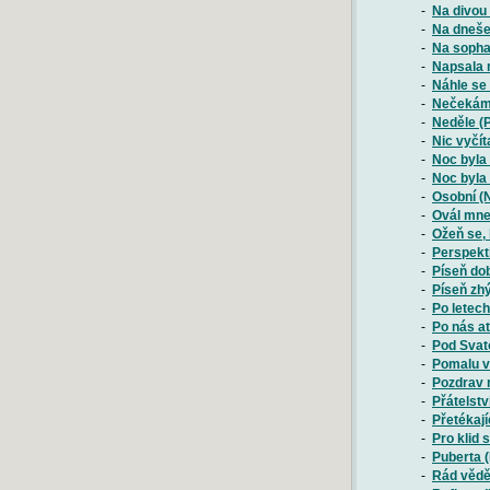
-
Na divou 
-
Na dneše
-
Na sopha
-
Napsala m
-
Náhle se 
-
Nečekám 
-
Neděle (P
-
Nic vyčít
-
Noc byla 
-
Noc byla 
-
Osobní (
-
Ovál mne 
-
Ožeň se, 
-
Perspekti
-
Píseň dob
-
Píseň zhý
-
Po letec
-
Po nás ať
-
Pod Svato
-
Pomalu v 
-
Pozdrav r
-
Přátelstv
-
Přetékají
-
Pro klid 
-
Puberta (
-
Rád věděl