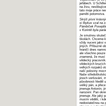
jeřábech. U Schille
na živu, neslibujíc
tato moje práce ne
paměti potomstva. 
Skrýš písní krásný
si Ibykus vzal na z
Pámbíček Posejdón
v Korintě byla pará
Je smutnou skutečn
školách. Chceme-li
vždy nuceni jaksi v
jiných. Příbuzné ob
hraničí dnes namno
ale všechno pouze p
znamená, že musí m
vědecký pracovník. 
vědeckých kruzích v
velkých rozpaků ot
naší poloviny mocn
Naše středoškolská
jinoch veršování, 
působnosti hleděl u
veliký pán, a přec
jmenuje Antonín, ji
narození. Pan okres
jmenuje. Ale jaký 
musím věděti, i kde
nedostatečnou na p