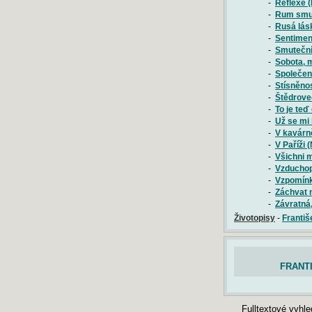
-
Reflexe (
-
Rum smutn
-
Rusá lásk
-
Sentiment
-
Smuteční 
-
Sobota, m
-
Společen
-
Stísněnos
-
Štědrove
-
To je teď
-
Už se mi 
-
V kavárně
-
V Paříži 
-
Všichni m
-
Vzduchop
-
Vzpomínka
-
Záchvat n
-
Závratná,
Životopisy
-
Františ
FRANTI
Fulltextové vyhl