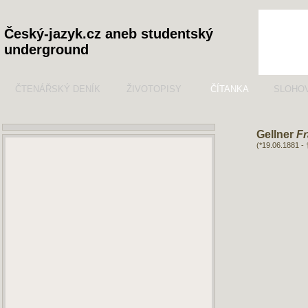
Český-jazyk.cz aneb studentský
underground
ČTENÁŘSKÝ DENÍK
ŽIVOTOPISY
ČÍTANKA
SLOHO
Gellner
Fr
(*19.06.1881 - 