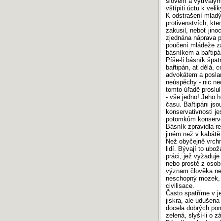
slovem a vytrvalým
vštípiti úctu k ve
K odstrašení mladý
protivenstvích, kt
zakusil, neboť jino
zjednána náprava p
poučení mládeže za
básníkem a bařtip
Píše-li básník špa
bařtipán, ať dělá, 
advokátem a poslan
neúspěchy - nic ned
tomto úřadě proslu
- vše jedno! Jeho 
času. Bařtipáni jso
konservativnosti je
potomkům konservov
Básník zpravidla r
jiném než v kabátě
Než obyčejně vrch
lidí. Bývají to ub
práci, jež vyžaduje
nebo prostě z osobn
význam člověka nem
neschopný mozek, k
civilisace.
Často spatříme v je
jiskra, ale udušena
docela dobrých pom
zelená, slyší-li o 