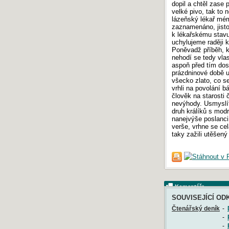
dopil a chtěl zase p
velké pivo, tak to 
lázeňský lékař mému
zaznamenáno, jisto
k lékařskému stavu,
uchylujeme raději 
Poněvadž příběh, k
nehodí se tedy vla
aspoň před tím dos
prázdninové době u
všecko zlato, co se
vrhli na povolání bá
člověk na starosti 
nevýhody. Usmyslíte
druh králíků s mod
nanejvýše poslanci
verše, vrhne se cel
taky zažili utěšen
Komentáře
SOUVISEJÍCÍ OD
Čtenářský deník
-
-
-