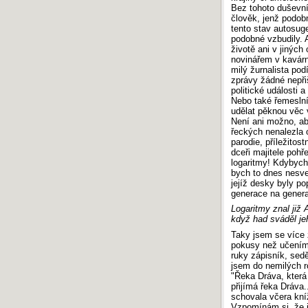
Bez tohoto duševní
člověk, jenž podob
tento stav autosuge
podobné vzbudily.
životě ani v jiných
novinářem v kavárn
milý žurnalista po
zprávy žádné nepřiš
politické události 
Nebo také řemeslní
udělat pěknou věc 
Není ani možno, ab
řeckých nenalezla 
parodie, příležitos
dceři majitele pohř
logaritmy! Kdybych 
bych to dnes nesved
jejíž desky byly p
generace na generac
Logaritmy znal již
když had sváděl j
Taky jsem se více
pokusy než učením
ruky zápisník, sedě
jsem do nemilých r
"Řeka Dráva, která 
přijímá řeka Dráva.
schovala včera kníž
Vzpomínám si, že j