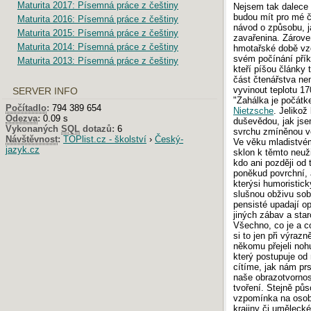
Maturita 2017: Písemná práce z češtiny
Nejsem tak dalece 
budou mít pro mé č
Maturita 2016: Písemná práce z češtiny
návod o způsobu, j
Maturita 2015: Písemná práce z češtiny
zavařenina. Zárove
Maturita 2014: Písemná práce z češtiny
hmotařské době vzd
svém počínání pří
Maturita 2013: Písemná práce z češtiny
kteří píšou články 
část čtenářstva ne
vyvinout teplotu 17
SERVER INFO
"Zahálka je počátk
Počítadlo
:
794 389 654
Nietzsche
. Jelikož
Odezva
:
0.09 s
duševědou, jak jse
Vykonaných
SQL
dotazů:
6
svrchu zmíněnou vět
Návštěvnost
:
TOPlist.cz - školství
›
Český-
Ve věku mladistvé
jazyk.cz
sklon k těmto neuž
kdo ani později od 
poněkud povrchní, 
kterýsi humoristic
slušnou obživu sob
pensisté upadají o
jiných zábav a star
Všechno, co je a c
si to jen při výraz
někomu přejeli noh
který postupuje od
cítíme, jak nám prs
naše obrazotvornos
tvoření. Stejně pů
vzpomínka na osoby
krajiny či umělecké