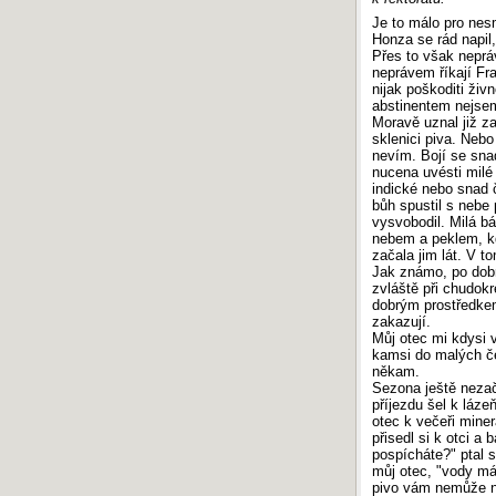
Je to málo pro nes
Honza se rád napil
Přes to však neprá
neprávem říkají Fr
nijak poškoditi živ
abstinentem nejsem
Moravě uznal již za
sklenici piva. Nebo
nevím. Bojí se sna
nucena uvésti milé
indické nebo snad č
bůh spustil s nebe 
vysvobodil. Milá b
nebem a peklem, kdy
začala jim lát. V t
Jak známo, po dobr
zvláště při chudokr
dobrým prostředkem
zakazují.
Můj otec mi kdysi v
kamsi do malých če
někam.
Sezona ještě nezač
příjezdu šel k láze
otec k večeři miner
přisedl si k otci a 
pospícháte?" ptal 
můj otec, "vody mám
pivo vám nemůže nij