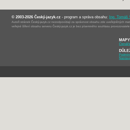
© 2003-2026 Český-jazyk.cz
- program a správa obsahu:
Ing. Tomáš
Autoři stránek Český-jazyk.cz nezodpovídají za správnost obsahu zde uveřejněných mater
veřejné šíření obsahu serveru Český-jazyk.cz je bez písemného souhlasu provozovatele 
MAPY
Čtenářs
DŮLE
Podmín
Nastav