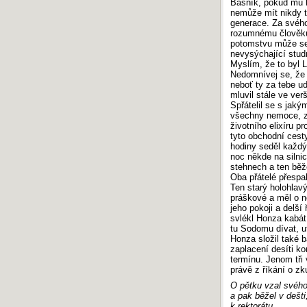
Básník, pokud mu l
nemůže mít nikdy tu
generace. Za svého
rozumnému člověku 
potomstvu může se 
nevysýchající stud
Myslím, že to byl 
Nedomnívej se, že j
neboť ty za tebe ud
mluvil stále ve ver
Spřátelil se s jak
všechny nemoce, zv
životního elixíru p
tyto obchodní cesty
hodiny seděl každý
noc někde na silnic
stehnech a ten běže
Oba přátelé přespa
Ten starý holohlav
práškové a měl o n
jeho pokoji a delší
svlékl Honza kabát
tu Sodomu dívat, u
Honza složil také b
zaplacení desíti k
termínu. Jenom tři 
právě z říkání o zk
O pětku vzal svého
a pak běžel v dešti
k rektorátu.