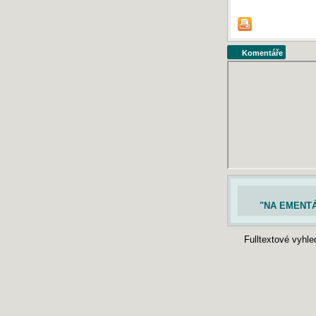
Komentáře
"NA EMENTÁL
Fulltextové vyhl
© 2003-2026 Český-jazyk.cz
- program a správa obsahu:
Ing. Tomáš
Autoři stránek Český-jazyk.cz nezodpovídají za správnost obsahu zde uveřejněných mater
veřejné šíření obsahu serveru Český-jazyk.cz je bez písemného souhlasu provozovatele 
MAPY
Čtenářs
DŮLE
Podmín
Nastav