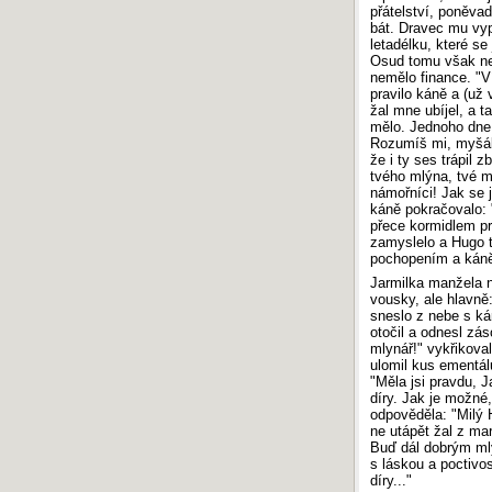
Maturita 2017: Písemná práce z češtiny
přátelství, poněvad
bát. Dravec mu vyp
Maturita 2016: Písemná práce z češtiny
letadélku, které se
Maturita 2015: Písemná práce z češtiny
Osud tomu však nep
Maturita 2014: Písemná práce z češtiny
nemělo finance. "Ví
pravilo káně a (už 
Maturita 2013: Písemná práce z češtiny
žal mne ubíjel, a t
mělo. Jednoho dne j
SERVER INFO
Rozumíš mi, myšáku
že i ty ses trápil 
Počítadlo
:
794 797 307
tvého mlýna, tvé ml
Odezva
:
0.01 s
námořníci! Jak se 
Vykonaných
SQL
dotazů:
3
káně pokračovalo: 
Návštěvnost
:
TOPlist.cz - školství
›
Český-
přece kormidlem pr
jazyk.cz
zamyslelo a Hugo t
pochopením a káně 
Jarmilka manžela n
vousky, ale hlavně:
sneslo z nebe s ká
otočil a odnesl zás
mlynář!" vykřikova
ulomil kus ementál
"Měla jsi pravdu, J
díry. Jak je možné
odpověděla: "Milý 
ne utápět žal z ma
Buď dál dobrým mly
s láskou a poctivos
díry..."