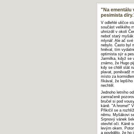
AKTUÁLNÍ POŘADÍ SOUTĚŽE
"Na ementálu v
pesimista díry.
Soutěž je od září 2025 do
V odlehlé uličce st
odvolání přerušena.
součást velikého m
Navzdory tomu můžete i v tomto
uhnízdil v okolí Če
období do databáze
přidat vlastní
neboť starý myšák
práci
.
mlynář. Ale ač své 
nebylo. Často byl 
hněval, tím vydatně
optimista sýr a pes
ŠTÍTKY
Jarmilka, když se 
známo, že Hugo pije
Ohledni se v hnevu
Jean Paul
hrnek
Šalamounova
kdy se chtěl stát n
Jan Drda
Dalila
vztahy v
plavat, poněvadž my
Alena Mornštajnová
nejbohatší muž
rodině
zločin a trest
a co
místo za kormidle
podřadící
černá kniha
zvonilka
budoucnost
patery
lancelot
říkával, že lepšího
cesta kolem světa
zprva
nechtěl.
tetovaná růže
Magický prazdroj
černí
visute zahrady
elf
školní rok
mladý král
křížová cesta
venue
hirošima
Jednoho letního od
Pahorek
zamračeně pozorova
komedie plná omylů
bručel si pod vousy
káně. "A hrome!" V
Přikrčil se a rozhl
němu. Myšákovi se 
DOPORUČUJEME
Srpnový vánek šele
Maturita 2019: Písemná práce z češtiny
otevřel oči. Káně 
levým okem. Potom
Maturita 2018: Písemná práce z češtiny
a povědělo, že ho j