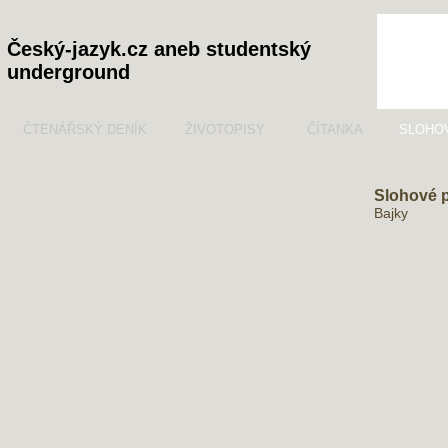
Český-jazyk.cz aneb studentský
underground
ČTENÁŘSKÝ DENÍK
ŽIVOTOPISY
ČÍTANKA
SLOHO
Slohové 
Bajky