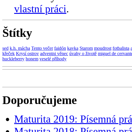
vlastní práci
.
Štítky
sed
k.h. mácha
Tento večer
faidón
kavka
Starom
moudrost
fotbalista
křeček
Krysí ostrov
adventni věnec
úvahy o životě
miguel de cervant
huckleberry
honem
veselé příhody
Doporučujeme
Maturita 2019: Písemná prá
Maturita 2018: Písemná prá