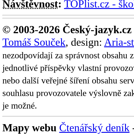
Návštěvnost
:
TOPlist.cz - ško
© 2003-2026 Český-jazyk.cz
Tomáš Souček
, design:
Aria-s
nezodpovídají za správnost obsahu z
jednotlivé příspěvky vlastní provoz
nebo další veřejné šíření obsahu se
souhlasu provozovatele výslovně zak
je možné.
Mapy webu
Čtenářský deník