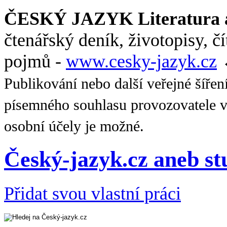
ČESKÝ JAZYK Literatura a
čtenářský deník, životopisy, č
pojmů -
www.cesky-jazyk.cz
Publikování nebo další veřejné šířen
písemného souhlasu provozovatele v
osobní účely je možné.
Český-jazyk.cz aneb s
Přidat svou vlastní práci