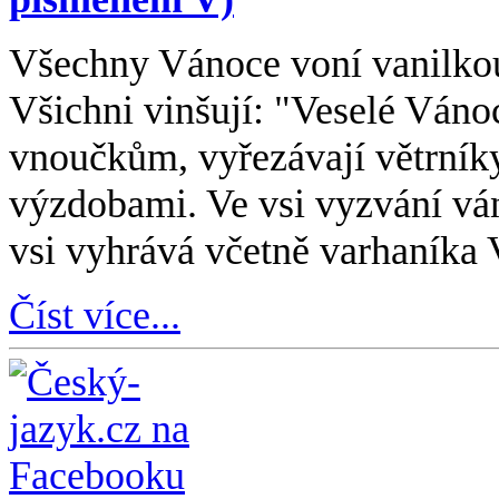
Všechny Vánoce voní vanilkou
Všichni vinšují: "Veselé Váno
vnoučkům, vyřezávají větrník
výzdobami. Ve vsi vyzvání ván
vsi vyhrává včetně varhaníka V
Číst více...