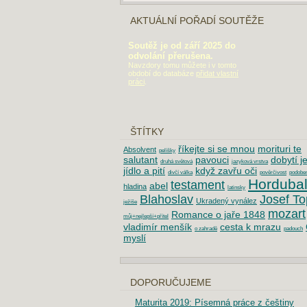
AKTUÁLNÍ POŘADÍ SOUTĚŽE
Soutěž je od září 2025 do
odvolání přerušena.
Navzdory tomu můžete i v tomto
období do databáze
přidat vlastní
práci
.
ŠTÍTKY
říkejte si se mnou
morituri te
Absolvent
pelíšky
salutant
pavouci
dobytí j
druhá světová
jazyková vrstva
jídlo a pití
když zavřu oči
divčí válka
pověrčivost
podoben
Horduba
testament
abel
hladina
latinsky
Blahoslav
Josef To
Ukradený vynález
ježíše
mozart
Romance o jaře 1848
můj+nejlepší+přítel
vladimír menšík
cesta k mrazu
o zahradě
padouch
myslí
DOPORUČUJEME
Maturita 2019: Písemná práce z češtiny