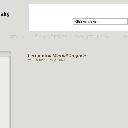
tský
ČÍTANKA
SLOHOVÉ PRÁCE
SLOVNÍČEK POJMŮ
SO
Lermontov
Michail Jurjevič
(*15.10.1814 - †27.07.1841)