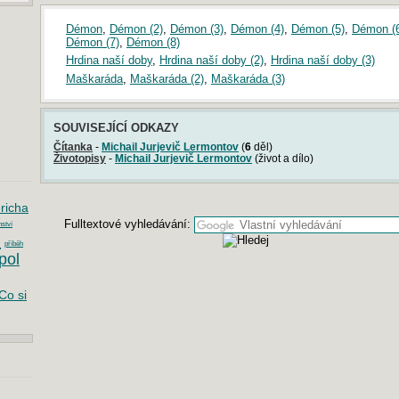
Démon
,
Démon (2)
,
Démon (3)
,
Démon (4)
,
Démon (5)
,
Démon (
Démon (7)
,
Démon (8)
Hrdina naší doby
,
Hrdina naší doby (2)
,
Hrdina naší doby (3)
Maškaráda
,
Maškaráda (2)
,
Maškaráda (3)
SOUVISEJÍCÍ ODKAZY
Čítanka
-
Michail Jurjevič Lermontov
(
6
děl)
Životopisy
-
Michail Jurjevič Lermontov
(život a dílo)
ericha
Fulltextové vyhledávání:
ství
l
příběh
pol
Co si