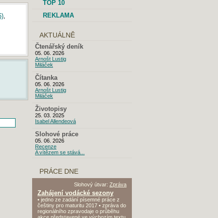
TOP 10
REKLAMA
6)
,
AKTUÁLNĚ
Čtenářský deník
05. 06. 2026
Arnošt Lustig
Miláček
Čítanka
05. 06. 2026
Arnošt Lustig
Miláček
Životopisy
25. 03. 2025
Isabel Allendeová
Slohové práce
05. 06. 2026
Recenze
A vítězem se stává...
PRÁCE DNE
Slohový útvar:
Zpráva
Zahájení vodácké sezony
• jedno ze zadání písemné práce z
češtiny pro maturitu 2017 • zpráva do
regionálního zpravodaje o průběhu
akce představené ve výchozím textu