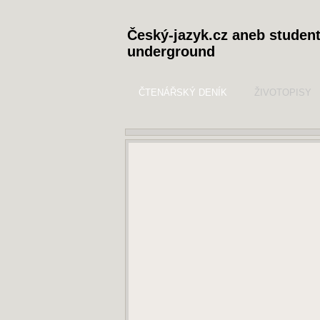
Český-jazyk.cz aneb studen
underground
ČTENÁŘSKÝ DENÍK
ŽIVOTOPISY