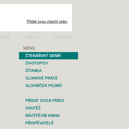
Přidat svou vlastní práci
UTĚŽ
TOP 10
REKLAMA
MENU
ČTENÁŘSKÝ DENÍK
ŽIVOTOPISY
ČÍTANKA
SLOHOVÉ PRÁCE
SLOVNÍČEK POJMŮ
PŘIDAT SVOJI PRÁCI
SOUTĚŽ
NÁVŠTĚVNÍ KNIHA
PŘISPĚVATELÉ